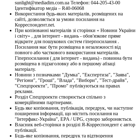
sunlight@mediadim.com.ua
Телефон: 044-205-43-00
Ідентифікатор медіа – R40-06068
Використання будь-яких матеріалів, розміщених на
сайті, дозволяється за умови посилання на
Корреспондент.net.
При копіюванні матеріалів зі сторінки « Новини України
і світу» , для інтернет - видань - обов'язкове пряме
відкрите для пошукових систем гіперпосилання .
Посилання має бути розміщена в незалежності від
повного або часткового використання матеріалів.
Гіперпосилання ( для інтернет - видань) - повинна бути
розміщена в підзаголовку або в першому абзаці
матеріалу.
Новини з позначками "Думка", "Експертиза", "Заява",
"Регіони", "Гроші", "Влада", "Вибори", "Тест-драйв",
"Спецпроекти", "Промо" публікуються на правах
реклами.
Розділ Спецпроекти створюється спільно з
комерційними партнерами.
Будь яке копіювання, публікація, передрук, чи наступне
поширення інформації, що містить посилання на
"Інтерфакс-Україна", EPA / UPG, суворо забороняється.
Власник веб-сторінки в розділі Я-Корреспондент є автор
публікації.
Будь-яке копіювання, передрук та відтворення