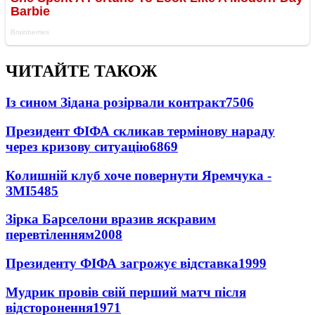
ЧИТАЙТЕ ТАКОЖ
Із сином Зідана розірвали контракт
7506
Президент ФІФА скликав термінову нараду
через кризову ситуацію
6869
Колишній клуб хоче повернути Яремчука -
ЗМІ
5485
Зірка Барселони вразив яскравим
перевтіленням
2008
Президенту ФІФА загрожує відставка
1999
Мудрик провів свій перший матч після
відсторонення
1971