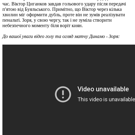
час. Віктор Циганков завдав гольового удару після передачі
п'ятою від Буяльського. Примітно, що Віктор через кілька
хвилин міг оформити дубль, проте він не зумів реалізувати
пенальті. Зоря, у свою чергу, так і не зуміла створити
небезпечного моменту біля воріт киян.
До вашої уваги відео голу та огляд матчу Динамо - Зоря: