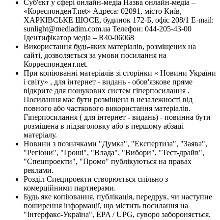
Суб'єкт у сфері онлайн-медіа Назва онлайн-медіа –
«КореспонденТ.net» Адреса: 02091, місто Київ,
ХАРКІВСЬКЕ ШОСЕ, будинок 172-Б, офіс 208/1 E-mail:
sunlight@mediadim.com.ua
Телефон: 044-205-43-00
Ідентифікатор медіа – R40-06068
Використання будь-яких матеріалів, розміщених на
сайті, дозволяється за умови посилання на
Корреспондент.net.
При копіюванні матеріалів зі сторінки « Новини України
і світу» , для інтернет - видань - обов'язкове пряме
відкрите для пошукових систем гіперпосилання .
Посилання має бути розміщена в незалежності від
повного або часткового використання матеріалів.
Гіперпосилання ( для інтернет - видань) - повинна бути
розміщена в підзаголовку або в першому абзаці
матеріалу.
Новини з позначками "Думка", "Експертиза", "Заява",
"Регіони", "Гроші", "Влада", "Вибори", "Тест-драйв",
"Спецпроекти", "Промо" публікуються на правах
реклами.
Розділ Спецпроекти створюється спільно з
комерційними партнерами.
Будь яке копіювання, публікація, передрук, чи наступне
поширення інформації, що містить посилання на
"Інтерфакс-Україна", EPA / UPG, суворо забороняється.