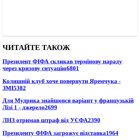
ЧИТАЙТЕ ТАКОЖ
Президент ФІФА скликав термінову нараду
через кризову ситуацію
6801
Колишній клуб хоче повернути Яремчука -
ЗМІ
5382
Для Мудрика знайшовся варіант у французькій
Лізі 1 - джерело
2699
ЛНЗ отримав штраф від УЄФА
2390
Президенту ФІФА загрожує відставка
1964