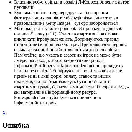
Власник веб-сторінки в розділі Я-Корреспондент є автор
публікації.
Будь-яке копіювання, передрук та відтворення
фотографічних творів та/або аудіовізуальних творів
правовласника Getty Images - суворо забороняється.
Матеріали сайту korrespondent.net призначені для осіб
старше 21 року (21+). Участь в азартних іграх може
викликати ігрову залежність. Дотримуйтесь правил
(принципів) відповідальної гри. При виявленні перших
ознак залежності негайно зверніться до спеціаліста.
Пам'ятайте, що участь в азартних іграх не може бути
джерелом доходів або альтернативою роботі.
Інформаційний ресурс korrespondent.net не проводить
ігри на реальні та/або віртуальні гроші, також сайт не
приймає ні в якій формі оплату ставок та інших
платежів, які пов’язані/можуть бути пов’язані з
азартними іграми, букмекерами чи тоталізаторами. Будь-
які матеріали на інформаційному ресурсі
korrespondent.net публікуються виключно в
інформаційних цілях.
X
Ошибка