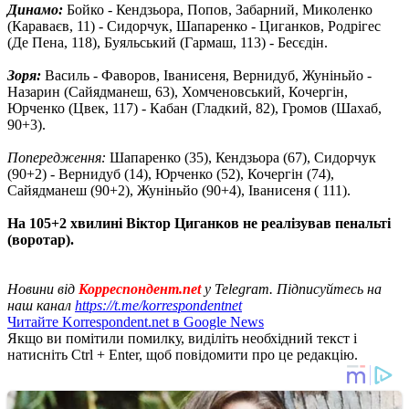
Динамо:
Бойко - Кендзьора, Попов, Забарний, Миколенко
(Караваєв, 11) - Сидорчук, Шапаренко - Циганков, Родрігес
(Де Пена, 118), Буяльський (Гармаш, 113) - Бесєдін.
Зоря:
Василь - Фаворов, Іванисеня, Вернидуб, Жуніньйо -
Назарин (Сайядманеш, 63), Хомченовський, Кочергін,
Юрченко (Цвек, 117) - Кабан (Гладкий, 82), Громов (Шахаб,
90+3).
Попередження:
Шапаренко (35), Кендзьора (67), Сидорчук
(90+2) - Вернидуб (14), Юрченко (52), Кочергін (74),
Сайядманеш (90+2), Жуніньйо (90+4), Іванисеня ( 111).
На 105+2 хвилині Віктор Циганков не реалізував пенальті
(воротар).
Новини від
Корреспондент.net
у Telegram. Підписуйтесь на
наш канал
https://t.me/korrespondentnet
Читайте Korrespondent.net в Google News
Якщо ви помітили помилку, виділіть необхідний текст і
натисніть Ctrl + Enter, щоб повідомити про це редакцію.