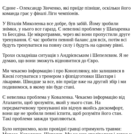
Єдине - Олександр Зінченко, які приїде пізніше, оскільки його
команда грає у фіналі Ліги чемпіонів.
У Віталія Миколенка все добре, був забій. Йому зробили
знімки, у нього все гаразд. Є невеликі проблеми у Шапаренка
та Бесєдіна. Це мікротравми, через які вони пропустили друге
тренування. Є час зробити певний баланс для всіх, потім всі
будуть тренуватися на повну силу і будуть на одному рівні.
Трохи складніша ситуація з Андрієвським і Шепелєвим. Я не
думаю, що вони зможуть відновитися до Євро.
Ми чекаємо інформацію і про Коноплянку, він залишився в
Києві готуватися з тренером з фізпідготовки Шахтаря і
лікарями. Швидше за все, він приїде вже на другий збір і ми
подивимося, в якому він буде стані.
Є невелика проблема у Коваленка. Чекаємо інформацію від
Аталанти, щоб зрозуміти, який у нього стан. На
передматчевому тренуванні він відчув якийсь дискомфорт,
вони ще не зробили певні іспити, щоб розуміти його стан.
Такі проблеми завжди трапляються.
Було неприємно, коли провідні гравці отримують травми: