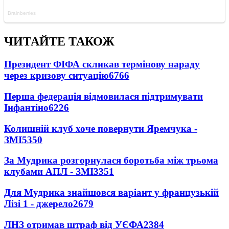
ЧИТАЙТЕ ТАКОЖ
Президент ФІФА скликав термінову нараду
через кризову ситуацію
6766
Перша федерація відмовилася підтримувати
Інфантіно
6226
Колишній клуб хоче повернути Яремчука -
ЗМІ
5350
За Мудрика розгорнулася боротьба між трьома
клубами АПЛ - ЗМІ
3351
Для Мудрика знайшовся варіант у французькій
Лізі 1 - джерело
2679
ЛНЗ отримав штраф від УЄФА
2384