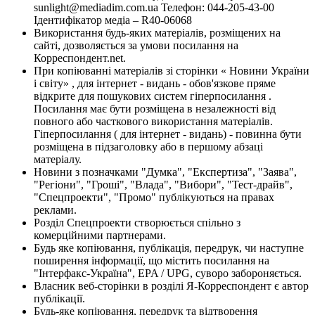
sunlight@mediadim.com.ua
Телефон: 044-205-43-00
Ідентифікатор медіа – R40-06068
Використання будь-яких матеріалів, розміщених на
сайті, дозволяється за умови посилання на
Корреспондент.net.
При копіюванні матеріалів зі сторінки « Новини України
і світу» , для інтернет - видань - обов'язкове пряме
відкрите для пошукових систем гіперпосилання .
Посилання має бути розміщена в незалежності від
повного або часткового використання матеріалів.
Гіперпосилання ( для інтернет - видань) - повинна бути
розміщена в підзаголовку або в першому абзаці
матеріалу.
Новини з позначками "Думка", "Експертиза", "Заява",
"Регіони", "Гроші", "Влада", "Вибори", "Тест-драйв",
"Спецпроекти", "Промо" публікуються на правах
реклами.
Розділ Спецпроекти створюється спільно з
комерційними партнерами.
Будь яке копіювання, публікація, передрук, чи наступне
поширення інформації, що містить посилання на
"Інтерфакс-Україна", EPA / UPG, суворо забороняється.
Власник веб-сторінки в розділі Я-Корреспондент є автор
публікації.
Будь-яке копіювання, передрук та відтворення