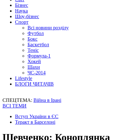
Бізнес
Наука
Шоу-бізнес
Спорт
Всі новини розділу
Футбол
Бокс
Баскетбол
Теніс
Формула-1
Хокей
Шахи
ЧС-2014
Lifestyle
БЛОГИ ЧИТАЧІВ
СПЕЦТЕМА:
Війна в Ірані
ВСІ ТЕМИ
Вступ України в ЄС
Теракт в Барселоні
Шевченко: Коноплянка