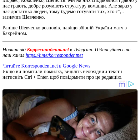
Мораес, Коваленко, Шепелєв. Ми на них сподівалися і давно у
нас грають, добре розуміють структуру команди. Але зараз у
нас достатньо людей, тому будемо готувати тих, хто є", -
зазначив Шевченко.
Раніше Шевченко розповів, навіщо збірній України матч з
Бахрейном.
Новини від
Корреспондент.net
в Telegram. Підписуйтесь на
наш канал
https://t.me/korrespondentnet
Читайте Korrespondent.net в Google News
Якщо ви помітили помилку, виділіть необхідний текст і
натисніть Ctrl + Enter, щоб повідомити про це редакцію.