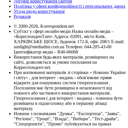
Договір користування сайтом
Політика у сфері конфіденційності і персональних даних
Угода щодо користування
Редакція
© 2000-2026, Korrespondent.net
Суб'єкт у сфері онлайн-медіа Назва онлайн-медіа –
«КореспонденТ.net» Адреса: 02091, місто Київ,
ХАРКІВСЬКЕ ШОСЕ, будинок 172-Б, офіс 208/1 E-mail:
sunlight@mediadim.com.ua
Телефон: 044-205-43-00
Ідентифікатор медіа – R40-06068
Використання будь-яких матеріалів, розміщених на
сайті, дозволяється за умови посилання на
Корреспондент.net.
При копіюванні матеріалів зі сторінки « Новини України
і світу» , для інтернет - видань - обов'язкове пряме
відкрите для пошукових систем гіперпосилання .
Посилання має бути розміщена в незалежності від
повного або часткового використання матеріалів.
Гіперпосилання ( для інтернет - видань) - повинна бути
розміщена в підзаголовку або в першому абзаці
матеріалу.
Новини з позначками "Думка", "Експертиза", "Заява",
"Регіони", "Гроші", "Влада", "Вибори", "Тест-драйв",
"Спецпроекти", "Промо" публікуються на правах