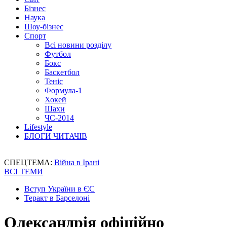
Бізнес
Наука
Шоу-бізнес
Спорт
Всі новини розділу
Футбол
Бокс
Баскетбол
Теніс
Формула-1
Хокей
Шахи
ЧС-2014
Lifestyle
БЛОГИ ЧИТАЧІВ
СПЕЦТЕМА:
Війна в Ірані
ВСІ ТЕМИ
Вступ України в ЄС
Теракт в Барселоні
Олександрія офіційно