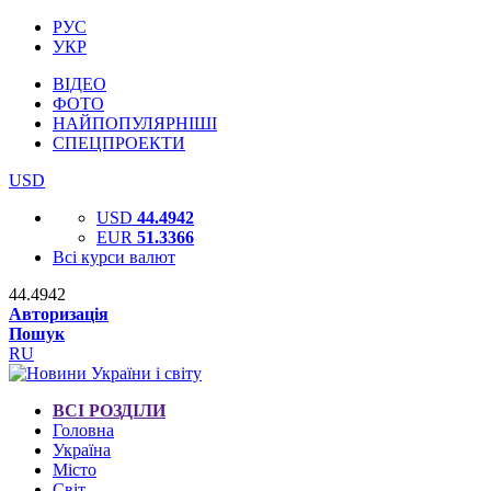
РУС
УКР
ВІДЕО
ФОТО
НАЙПОПУЛЯРНІШІ
СПЕЦПРОЕКТИ
USD
USD
44.4942
EUR
51.3366
Всі курси валют
44.4942
Авторизація
Пошук
RU
ВСІ РОЗДІЛИ
Головна
Україна
Місто
Світ