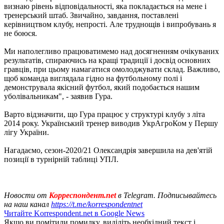
визнаю рівень відповідальності, яка покладається на мене і
тренерський штаб. Звичайно, завдання, поставлені
керівництвом клубу, непрості. Але труднощів і випробувань я
не боюся.
Ми наполегливо працюватимемо над досягненням очікуваних
результатів, спираючись на кращі традиції і досвід основних
гравців, при цьому намагатися омолоджувати склад. Важливо,
щоб команда виглядала гідно на футбольному полі і
демонструвала якісний футбол, який подобається нашим
уболівальникам", - заявив Гура.
Варто відзначити, що Гура працює у структурі клубу з літа
2014 року. Український тренер виводив УкрАгроКом у Першу
лігу України.
Нагадаємо, сезон-2020/21 Олександрія завершила на дев'ятій
позиції в турнірній таблиці УПЛ.
Новости от
Корреспондент.net
в Telegram. Подписывайтесь
на наш канал
https://t.me/korrespondentnet
Читайте Korrespondent.net в Google News
Якщо ви помітили помилку, виділіть необхідний текст і