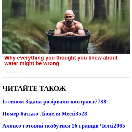
ЧИТАЙТЕ ТАКОЖ
Із сином Зідана розірвали контракт
7738
Помер батько Ліонеля Мессі
3528
Алонсо готовий позбутися 16 гравців Челсі
2065