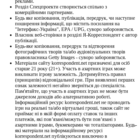
реклами.
Розділ Спецпроекти створюється спільно з
комерційними партнерами.
Будь яке копіювання, публікація, передрук, чи наступне
поширення інформації, що містить посилання на
"Інтерфакс-Україна", EPA / UPG, суворо забороняється.
Власник веб-сторінки в розділі Я-Корреспондент є автор
публікації.
Будь-яке копіювання, передрук та відтворення
фотографічних творів та/або аудіовізуальних творів
правовласника Getty Images - суворо забороняється.
Матеріали сайту korrespondent.net призначені для осіб
старше 21 року (21+). Участь в азартних іграх може
викликати ігрову залежність. Дотримуйтесь правил
(принципів) відповідальної гри. При виявленні перших
ознак залежності негайно зверніться до спеціаліста.
Пам'ятайте, що участь в азартних іграх не може бути
джерелом доходів або альтернативою роботі.
Інформаційний ресурс korrespondent.net не проводить
ігри на реальні та/або віртуальні гроші, також сайт не
приймає ні в якій формі оплату ставок та інших
платежів, які пов’язані/можуть бути пов’язані з
азартними іграми, букмекерами чи тоталізаторами. Будь-
які матеріали на інформаційному ресурсі
korrespondent.net публікуються виключно в