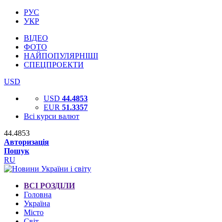
РУС
УКР
ВІДЕО
ФОТО
НАЙПОПУЛЯРНІШІ
СПЕЦПРОЕКТИ
USD
USD
44.4853
EUR
51.3357
Всі курси валют
44.4853
Авторизація
Пошук
RU
ВСІ РОЗДІЛИ
Головна
Україна
Місто
Світ