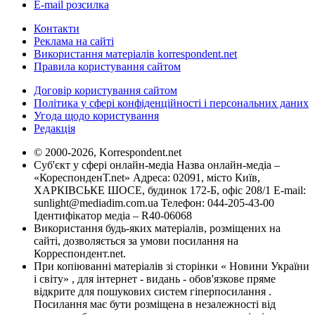
E-mail розсилка
Контакти
Реклама на сайті
Використання матеріалів korrespondent.net
Правила користування сайтом
Договір користування сайтом
Політика у сфері конфіденційності і персональних даних
Угода щодо користування
Редакція
© 2000-2026, Korrespondent.net
Суб'єкт у сфері онлайн-медіа Назва онлайн-медіа –
«КореспонденТ.net» Адреса: 02091, місто Київ,
ХАРКІВСЬКЕ ШОСЕ, будинок 172-Б, офіс 208/1 E-mail:
sunlight@mediadim.com.ua
Телефон: 044-205-43-00
Ідентифікатор медіа – R40-06068
Використання будь-яких матеріалів, розміщених на
сайті, дозволяється за умови посилання на
Корреспондент.net.
При копіюванні матеріалів зі сторінки « Новини України
і світу» , для інтернет - видань - обов'язкове пряме
відкрите для пошукових систем гіперпосилання .
Посилання має бути розміщена в незалежності від