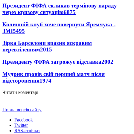
Президент ФІФА скликав термінову нараду
через кризову ситуацію
6875
Колишній клуб хоче повернути Яремчука -
ЗМІ
5495
Зірка Барселони вразив яскравим
перевтіленням
2015
Президенту ФІФА загрожує відставка
2002
Мудрик провів свій перший матч після
відсторонення
1974
Читати коментарі
Повна версія сайту
Facebook
Twitter
RSS-стрічки