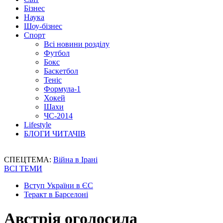
Бізнес
Наука
Шоу-бізнес
Спорт
Всі новини розділу
Футбол
Бокс
Баскетбол
Теніс
Формула-1
Хокей
Шахи
ЧС-2014
Lifestyle
БЛОГИ ЧИТАЧІВ
СПЕЦТЕМА:
Війна в Ірані
ВСІ ТЕМИ
Вступ України в ЄС
Теракт в Барселоні
Австрія оголосила