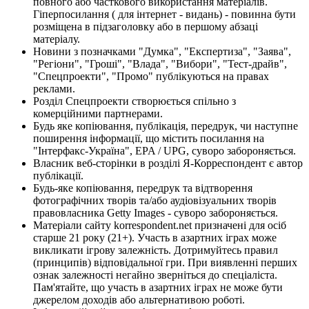
повного або часткового використання матеріалів.
Гіперпосилання ( для інтернет - видань) - повинна бути
розміщена в підзаголовку або в першому абзаці
матеріалу.
Новини з позначками "Думка", "Експертиза", "Заява",
"Регіони", "Гроші", "Влада", "Вибори", "Тест-драйв",
"Спецпроекти", "Промо" публікуються на правах
реклами.
Розділ Спецпроекти створюється спільно з
комерційними партнерами.
Будь яке копіювання, публікація, передрук, чи наступне
поширення інформації, що містить посилання на
"Інтерфакс-Україна", EPA / UPG, суворо забороняється.
Власник веб-сторінки в розділі Я-Корреспондент є автор
публікації.
Будь-яке копіювання, передрук та відтворення
фотографічних творів та/або аудіовізуальних творів
правовласника Getty Images - суворо забороняється.
Матеріали сайту korrespondent.net призначені для осіб
старше 21 року (21+). Участь в азартних іграх може
викликати ігрову залежність. Дотримуйтесь правил
(принципів) відповідальної гри. При виявленні перших
ознак залежності негайно зверніться до спеціаліста.
Пам'ятайте, що участь в азартних іграх не може бути
джерелом доходів або альтернативою роботі.