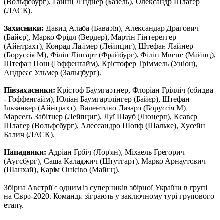
(Вольфсбург), Гайнц Лінднер (Базель), Олександр Шлагер
(ЛАСК).
Захисники:
Давид Алаба (Баварія), Александар Драгович
(Байєр), Марко Фрідл (Вердер), Мартін Гінтереггер
(Айнтрахт), Конрад Лаймер (Лейпциг), Штефан Лайнер
(Боруссія М), Філіп Лінгарт (Фрайбург), Філіп Мвене (Майнц),
Штефан Пош (Гоффенгайм), Крістофер Тріммель (Уніон),
Андреас Ульмер (Зальцбург).
Півзахисники:
Крістоф Баумгартнер, Флоріан Грілліч (обидва
- Гоффенгайм), Юліан Баумгартлінгер (Байєр), Штефан
Ільзанкер (Айнтрахт), Валентино Лазаро (Боруссія М),
Марсель Забітцер (Лейпциг), Луї Шауб (Люцерн), Ксавер
Шлагер (Вольфсбург), Алессандро Шопф (Шальке), Хусейн
Балич (ЛАСК).
Нападники:
Адріан Грбіч (Лор'ян), Міхаель Грегорич
(Аугсбург), Саша Каладжич (Штутгарт), Марко Арнаутович
(Шанхай), Карім Онісіво (Майнц).
Збірна Австрії є одним із суперників збірної України в групі
на Євро-2020. Команди зіграють у заключному турі групового
етапу.