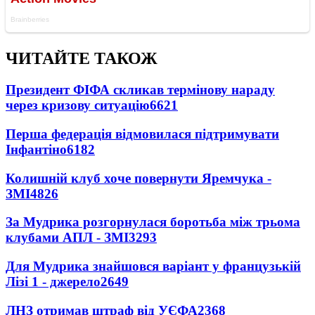
ЧИТАЙТЕ ТАКОЖ
Президент ФІФА скликав термінову нараду
через кризову ситуацію
6621
Перша федерація відмовилася підтримувати
Інфантіно
6182
Колишній клуб хоче повернути Яремчука -
ЗМІ
4826
За Мудрика розгорнулася боротьба між трьома
клубами АПЛ - ЗМІ
3293
Для Мудрика знайшовся варіант у французькій
Лізі 1 - джерело
2649
ЛНЗ отримав штраф від УЄФА
2368