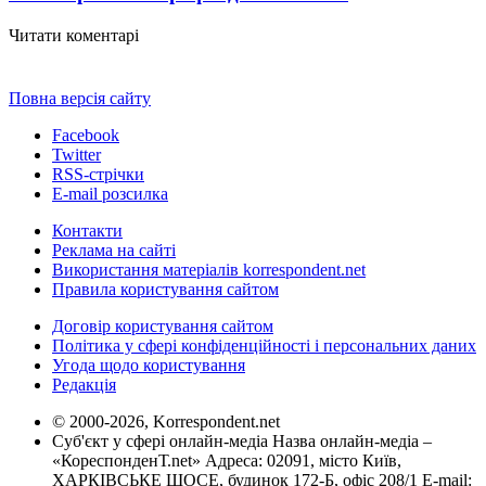
Читати коментарі
Повна версія сайту
Facebook
Twitter
RSS-стрічки
E-mail розсилка
Контакти
Реклама на сайті
Використання матеріалів korrespondent.net
Правила користування сайтом
Договір користування сайтом
Політика у сфері конфіденційності і персональних даних
Угода щодо користування
Редакція
© 2000-2026, Korrespondent.net
Суб'єкт у сфері онлайн-медіа Назва онлайн-медіа –
«КореспонденТ.net» Адреса: 02091, місто Київ,
ХАРКІВСЬКЕ ШОСЕ, будинок 172-Б, офіс 208/1 E-mail: