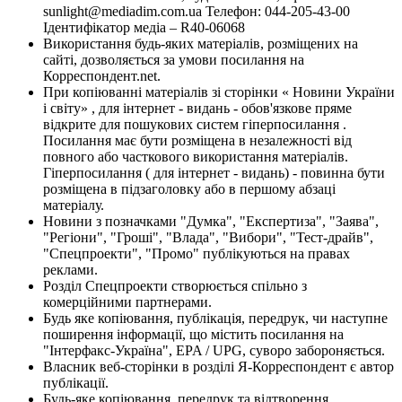
sunlight@mediadim.com.ua
Телефон: 044-205-43-00
Ідентифікатор медіа – R40-06068
Використання будь-яких матеріалів, розміщених на
сайті, дозволяється за умови посилання на
Корреспондент.net.
При копіюванні матеріалів зі сторінки « Новини України
і світу» , для інтернет - видань - обов'язкове пряме
відкрите для пошукових систем гіперпосилання .
Посилання має бути розміщена в незалежності від
повного або часткового використання матеріалів.
Гіперпосилання ( для інтернет - видань) - повинна бути
розміщена в підзаголовку або в першому абзаці
матеріалу.
Новини з позначками "Думка", "Експертиза", "Заява",
"Регіони", "Гроші", "Влада", "Вибори", "Тест-драйв",
"Спецпроекти", "Промо" публікуються на правах
реклами.
Розділ Спецпроекти створюється спільно з
комерційними партнерами.
Будь яке копіювання, публікація, передрук, чи наступне
поширення інформації, що містить посилання на
"Інтерфакс-Україна", EPA / UPG, суворо забороняється.
Власник веб-сторінки в розділі Я-Корреспондент є автор
публікації.
Будь-яке копіювання, передрук та відтворення