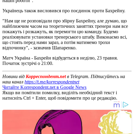
нашої роботи".
Українець також висловився про поєдинок проти Бахрейну.
"Нам ще не розповідали про збірну Бахрейну, але думаю, що
найближчим часом на теоретичних заняттях тренери нам все
покажуть і розкажуть, як перемогти цю команду. Будемо
реалізовувати установки тренерського штабу. Виконаємо всі,
що стоять перед нами зараз, а потім матимемо трохи
відпочинку", - зазначив Шапаренко.
Матч Україна - Бахрейн відбудеться в неділю, 23 травня.
Початок зустрічі о 21:00.
Новини від
Корреспондент.net
в Telegram. Підписуйтесь на
наш канал
https://t.me/korrespondentnet
Читайте Korrespondent.net в Google News
Якщо ви помітили помилку, виділіть необхідний текст і
натисніть Ctrl + Enter, щоб повідомити про це редакцію.