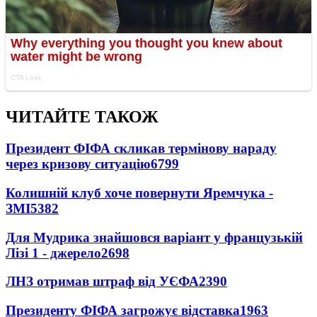
ЧИТАЙТЕ ТАКОЖ
Президент ФІФА скликав термінову нараду
через кризову ситуацію
6799
Колишній клуб хоче повернути Яремчука -
ЗМІ
5382
Для Мудрика знайшовся варіант у французькій
Лізі 1 - джерело
2698
ЛНЗ отримав штраф від УЄФА
2390
Президенту ФІФА загрожує відставка
1963