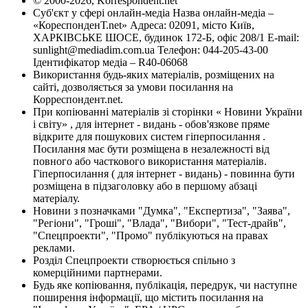
© 2000-2026, Korrespondent.net
Суб'єкт у сфері онлайн-медіа Назва онлайн-медіа –
«КореспонденТ.net» Адреса: 02091, місто Київ,
ХАРКІВСЬКЕ ШОСЕ, будинок 172-Б, офіс 208/1 E-mail:
sunlight@mediadim.com.ua
Телефон: 044-205-43-00
Ідентифікатор медіа – R40-06068
Використання будь-яких матеріалів, розміщених на
сайті, дозволяється за умови посилання на
Корреспондент.net.
При копіюванні матеріалів зі сторінки « Новини України
і світу» , для інтернет - видань - обов'язкове пряме
відкрите для пошукових систем гіперпосилання .
Посилання має бути розміщена в незалежності від
повного або часткового використання матеріалів.
Гіперпосилання ( для інтернет - видань) - повинна бути
розміщена в підзаголовку або в першому абзаці
матеріалу.
Новини з позначками "Думка", "Експертиза", "Заява",
"Регіони", "Гроші", "Влада", "Вибори", "Тест-драйв",
"Спецпроекти", "Промо" публікуються на правах
реклами.
Розділ Спецпроекти створюється спільно з
комерційними партнерами.
Будь яке копіювання, публікація, передрук, чи наступне
поширення інформації, що містить посилання на