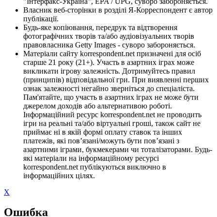
"Інтерфакс-Україна", EPA / UPG, суворо забороняється.
Власник веб-сторінки в розділі Я-Корреспондент є автор
публікації.
Будь-яке копіювання, передрук та відтворення
фотографічних творів та/або аудіовізуальних творів
правовласника Getty Images - суворо забороняється.
Матеріали сайту korrespondent.net призначені для осіб
старше 21 року (21+). Участь в азартних іграх може
викликати ігрову залежність. Дотримуйтесь правил
(принципів) відповідальної гри. При виявленні перших
ознак залежності негайно зверніться до спеціаліста.
Пам'ятайте, що участь в азартних іграх не може бути
джерелом доходів або альтернативою роботі.
Інформаційний ресурс korrespondent.net не проводить
ігри на реальні та/або віртуальні гроші, також сайт не
приймає ні в якій формі оплату ставок та інших
платежів, які пов’язані/можуть бути пов’язані з
азартними іграми, букмекерами чи тоталізаторами. Будь-
які матеріали на інформаційному ресурсі
korrespondent.net публікуються виключно в
інформаційних цілях.
X
Ошибка