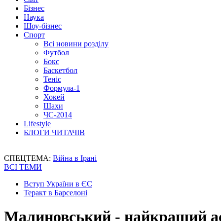
Бізнес
Наука
Шоу-бізнес
Спорт
Всі новини розділу
Футбол
Бокс
Баскетбол
Теніс
Формула-1
Хокей
Шахи
ЧС-2014
Lifestyle
БЛОГИ ЧИТАЧІВ
СПЕЦТЕМА:
Війна в Ірані
ВСІ ТЕМИ
Вступ України в ЄС
Теракт в Барселоні
Малиновський - найкращий ас