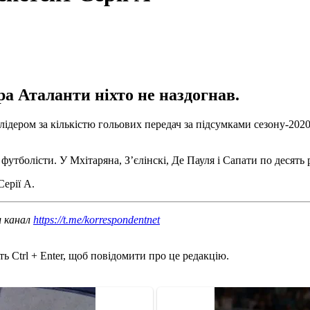
ра Аталанти ніхто не наздогнав.
дером за кількістю гольових передач за підсумками сезону-2020/
тболісти. У Мхітаряна, З’єлінскі, Де Пауля і Сапати по десять 
ерії А.
ш канал
https://t.me/korrespondentnet
ь Ctrl + Enter, щоб повідомити про це редакцію.