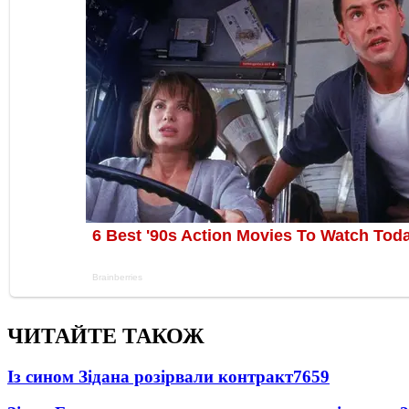
ЧИТАЙТЕ ТАКОЖ
Із сином Зідана розірвали контракт
7659