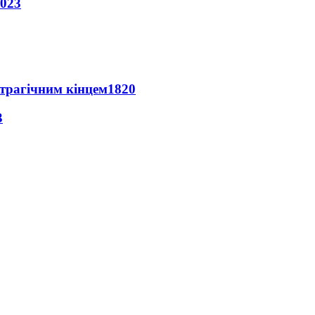
023
 трагічним кінцем
1820
3