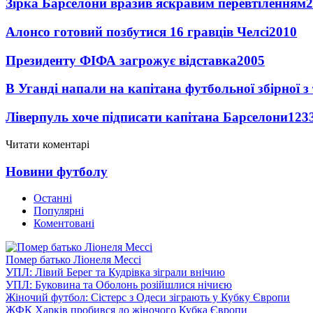
Зірка Барселони вразив яскравим перевтіленням
2
Алонсо готовий позбутися 16 гравців Челсі
2010
Президенту ФІФА загрожує відставка
2005
В Уганді напали на капітана футбольної збірної з
Ліверпуль хоче підписати капітана Барселони
123
Читати коментарі
Новини футболу
Останні
Популярні
Коментовані
Помер батько Ліонеля Мессі
УПЛ: Лівий Берег та Кудрівка зіграли внічию
УПЛ: Буковина та Оболонь розійшлися нічиєю
Жіночий футбол: Сістерс з Одеси зіграють у Кубку Європи
ЖФК Харків пробився до жіночого Кубка Європи