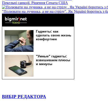
Пекельні санкції. Рішення Сената США
"Полювати на лучника, а не на стрілу". Як Україні боротись з 
ВИБІР РЕДАКТОРА