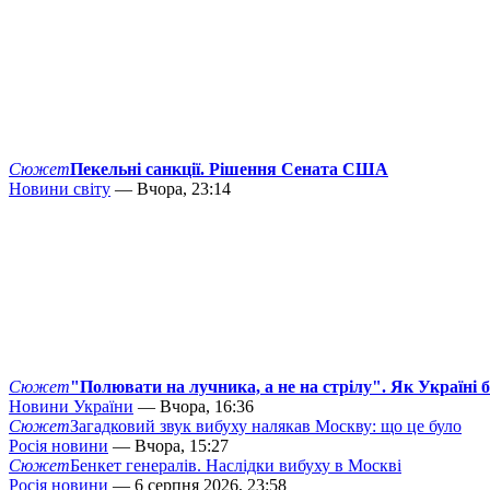
Сюжет
Пекельні санкції. Рішення Сената США
Новини світу
— Вчора, 23:14
Сюжет
"Полювати на лучника, а не на стрілу". Як Україні 
Новини України
— Вчора, 16:36
Сюжет
Загадковий звук вибуху налякав Москву: що це було
Росія новини
— Вчора, 15:27
Сюжет
Бенкет генералів. Наслідки вибуху в Москві
Росія новини
— 6 серпня 2026, 23:58