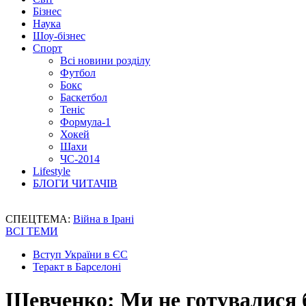
Бізнес
Наука
Шоу-бізнес
Спорт
Всі новини розділу
Футбол
Бокс
Баскетбол
Теніс
Формула-1
Хокей
Шахи
ЧС-2014
Lifestyle
БЛОГИ ЧИТАЧІВ
СПЕЦТЕМА:
Війна в Ірані
ВСІ ТЕМИ
Вступ України в ЄС
Теракт в Барселоні
Шевченко: Ми не готувалися 