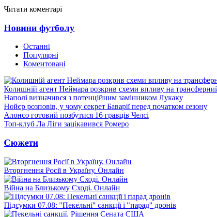
Читати коментарі
Новини футболу
Останні
Популярні
Коментовані
Колишній агент Неймара розкрив схеми впливу на трансферни
Наполі визначився з потенційним замінником Лукаку
Нойєр розповів, у чому секрет Баварії перед початком сезону
Алонсо готовий позбутися 16 гравців Челсі
Топ-клуб Ла Ліги зацікавився Ромеро
Сюжети
Вторгнення Росії в Україну. Онлайн
Війна на Близькому Сході. Онлайн
Підсумки 07.08: "Пекельні" санкції і "парад" дронів