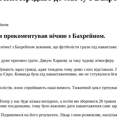
и прокоментував нічию з Бахрейном.
чиєї з Бахрейном зазначив, що футболісти грали під навантаженн
о дуже приємно грати. Дякую Харкову за таку чудову атмосферу.
увають зараз гравці, адже тиждень тому деякі з них відставали.
 Євро. Команда була під навантаженнями, ми не готувалися безп
болістів, вони сприймають наші вимоги. Тижневий цикл тренува
пер у нас буде кілька вихідних, а потім ми зберемося 28 травня 
 цими поєдинками, тому було важливо дати навантаження саме зар
Подивимося на його результати. Лікар з ним розмовляв, наскільк