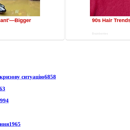
кризову ситуацію
6858
63
994
ення
1965