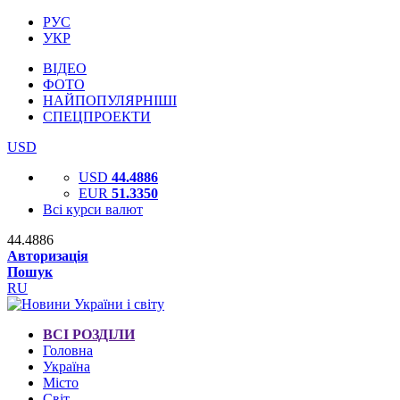
РУС
УКР
ВІДЕО
ФОТО
НАЙПОПУЛЯРНІШІ
СПЕЦПРОЕКТИ
USD
USD
44.4886
EUR
51.3350
Всі курси валют
44.4886
Авторизація
Пошук
RU
ВСІ РОЗДІЛИ
Головна
Україна
Місто
Світ