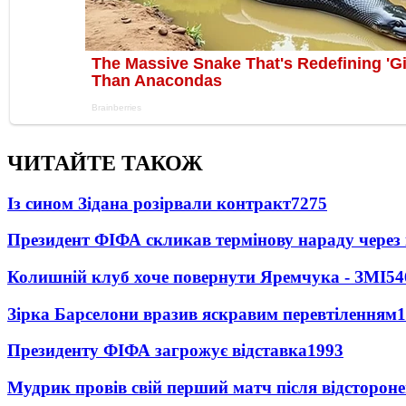
ЧИТАЙТЕ ТАКОЖ
Із сином Зідана розірвали контракт
7275
Президент ФІФА скликав термінову нараду через 
Колишній клуб хоче повернути Яремчука - ЗМІ
54
Зірка Барселони вразив яскравим перевтіленням
1
Президенту ФІФА загрожує відставка
1993
Мудрик провів свій перший матч після відсторон