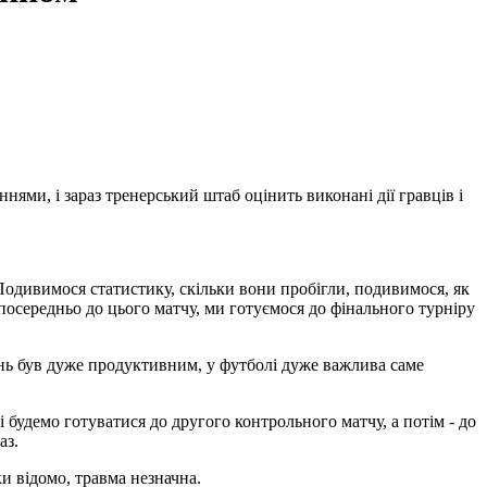
ями, і зараз тренерський штаб оцінить виконані дії гравців і
 Подивимося статистику, скільки вони пробігли, подивимося, як
осередньо до цього матчу, ми готуємося до фінального турніру
нь був дуже продуктивним, у футболі дуже важлива саме
і будемо готуватися до другого контрольного матчу, а потім - до
аз.
и відомо, травма незначна.