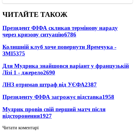
ЧИТАЙТЕ ТАКОЖ
Президент ФІФА скликав термінову нараду
через кризову ситуацію
6786
Колишній клуб хоче повернути Яремчука -
ЗМІ
5375
Для Мудрика знайшовся варіант у французькій
Лізі 1 - джерело
2690
ЛНЗ отримав штраф від УЄФА
2387
Президенту ФІФА загрожує відставка
1958
Мудрик провів свій перший матч після
відсторонення
1927
Читати коментарі