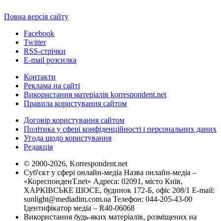
Повна версія сайту
Facebook
Twitter
RSS-стрічки
E-mail розсилка
Контакти
Реклама на сайті
Використання матеріалів korrespondent.net
Правила користування сайтом
Договір користування сайтом
Політика у сфері конфіденційності і персональних даних
Угода щодо користування
Редакція
© 2000-2026, Korrespondent.net
Суб'єкт у сфері онлайн-медіа Назва онлайн-медіа –
«КореспонденТ.net» Адреса: 02091, місто Київ,
ХАРКІВСЬКЕ ШОСЕ, будинок 172-Б, офіс 208/1 E-mail:
sunlight@mediadim.com.ua
Телефон: 044-205-43-00
Ідентифікатор медіа – R40-06068
Використання будь-яких матеріалів, розміщених на