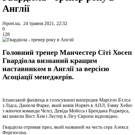
Англії
iSport.ua, 24 травня 2021, 22:32
0
128
Головний тренер Манчестер Сіті Хосеп
Гвардіола визнаний кращим
наставником в Англії за версією
Асоціації менеджерів.
Іспанський фахівець в голосуванні випередив Марсело Б'єлса
з Лідса, Даніеля Фарке, який вивів Норвіч в АПЛ, Емму Хейес
з жіночої команди Челсі, Девіда Мойєса і Брендана Роджерса,
які вивели Вест Хем і Лестер в Лігу Європи відповідно.
Гвардіола отримав приз, який названий на честь сера Алекса
Фергюсона.