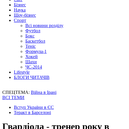
Бізнес
Наука
Шоу-бізнес
Спорт
Всі новини розділу
Футбол
Бокс
Баскетбол
Теніс
Формула-1
Хокей
Шахи
ЧС-2014
Lifestyle
БЛОГИ ЧИТАЧІВ
СПЕЦТЕМА:
Війна в Ірані
ВСІ ТЕМИ
Вступ України в ЄС
Теракт в Барселоні
Гвардіола - тренер року в