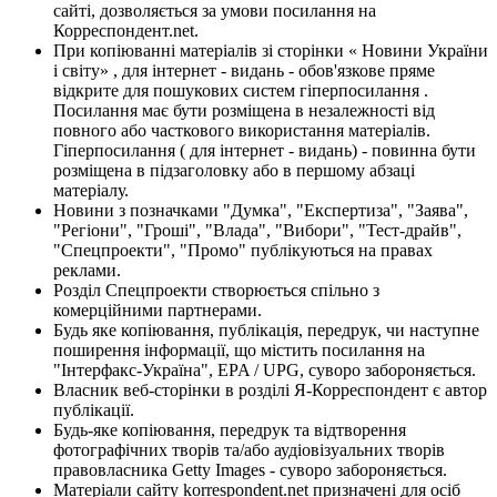
сайті, дозволяється за умови посилання на
Корреспондент.net.
При копіюванні матеріалів зі сторінки « Новини України
і світу» , для інтернет - видань - обов'язкове пряме
відкрите для пошукових систем гіперпосилання .
Посилання має бути розміщена в незалежності від
повного або часткового використання матеріалів.
Гіперпосилання ( для інтернет - видань) - повинна бути
розміщена в підзаголовку або в першому абзаці
матеріалу.
Новини з позначками "Думка", "Експертиза", "Заява",
"Регіони", "Гроші", "Влада", "Вибори", "Тест-драйв",
"Спецпроекти", "Промо" публікуються на правах
реклами.
Розділ Спецпроекти створюється спільно з
комерційними партнерами.
Будь яке копіювання, публікація, передрук, чи наступне
поширення інформації, що містить посилання на
"Інтерфакс-Україна", EPA / UPG, суворо забороняється.
Власник веб-сторінки в розділі Я-Корреспондент є автор
публікації.
Будь-яке копіювання, передрук та відтворення
фотографічних творів та/або аудіовізуальних творів
правовласника Getty Images - суворо забороняється.
Матеріали сайту korrespondent.net призначені для осіб