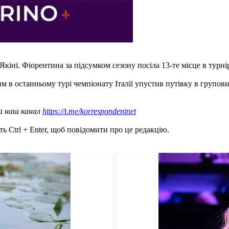
іні. Фіорентина за підсумком сезону посіла 13-те місце в турнір
м в останньому турі чемпіонату Італії упустив путівку в групови
а наш канал
https://t.me/korrespondentnet
ь Ctrl + Enter, щоб повідомити про це редакцію.