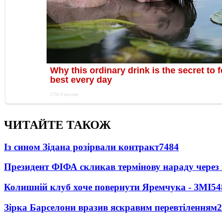
ЧИТАЙТЕ ТАКОЖ
Із сином Зідана розірвали контракт
7484
Президент ФІФА скликав термінову нараду через 
Колишній клуб хоче повернути Яремчука - ЗМІ
54
Зірка Барселони вразив яскравим перевтіленням
2