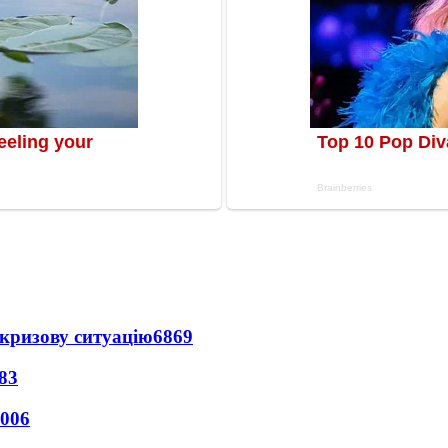
кризову ситуацію
6869
83
006