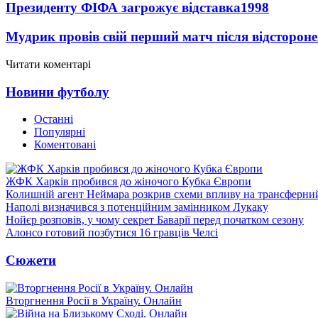
Президенту ФІФА загрожує відставка
1998
Мудрик провів свій перший матч після відсторон
Читати коментарі
Новини футболу
Останні
Популярні
Коментовані
ЖФК Харків пробився до жіночого Кубка Європи
Колишній агент Неймара розкрив схеми впливу на трансферни
Наполі визначився з потенційним замінником Лукаку
Нойєр розповів, у чому секрет Баварії перед початком сезону
Алонсо готовий позбутися 16 гравців Челсі
Сюжети
Вторгнення Росії в Україну. Онлайн