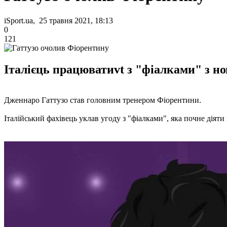
iSport.ua, 25 травня 2021, 18:13
0
121
Італієць працюватиvt з "фіалками" з нов
Дженнаро Гаттузо став головним тренером Фіорентини.
Італійський фахівець уклав угоду з "фіалками", яка почне діяти