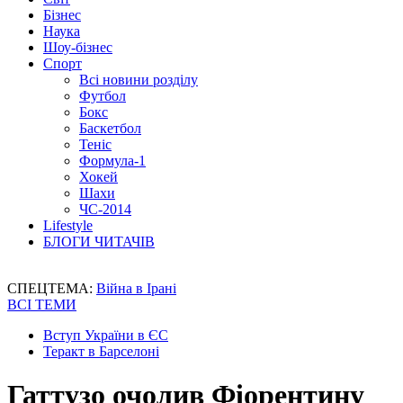
Бізнес
Наука
Шоу-бізнес
Спорт
Всі новини розділу
Футбол
Бокс
Баскетбол
Теніс
Формула-1
Хокей
Шахи
ЧС-2014
Lifestyle
БЛОГИ ЧИТАЧІВ
СПЕЦТЕМА:
Війна в Ірані
ВСІ ТЕМИ
Вступ України в ЄС
Теракт в Барселоні
Гаттузо очолив Фіорентину