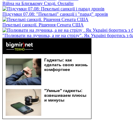
Війна на Близькому Сході. Онлайн
Підсумки 07.08: "Пекельні" санкції і "парад" дронів
Пекельні санкції. Рішення Сената США
"Полювати на лучника, а не на стрілу". Як Україні боротись з 