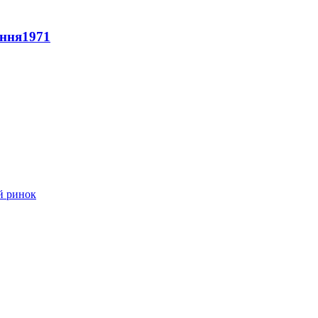
ення
1971
й ринок