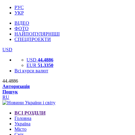
РУС
УКР
ВІДЕО
ФОТО
НАЙПОПУЛЯРНІШІ
СПЕЦПРОЕКТИ
USD
USD
44.4886
EUR
51.3350
Всі курси валют
44.4886
Авторизація
Пошук
RU
ВСІ РОЗДІЛИ
Головна
Україна
Місто
Світ