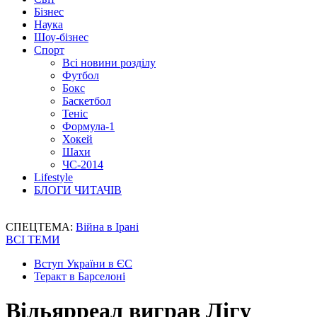
Бізнес
Наука
Шоу-бізнес
Спорт
Всі новини розділу
Футбол
Бокс
Баскетбол
Теніс
Формула-1
Хокей
Шахи
ЧС-2014
Lifestyle
БЛОГИ ЧИТАЧІВ
СПЕЦТЕМА:
Війна в Ірані
ВСІ ТЕМИ
Вступ України в ЄС
Теракт в Барселоні
Вільярреал виграв Лігу