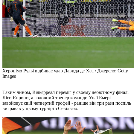
Херонімо Рульі відбиває удар Давида де Хеа / Джерело: Getty
Images
Таким чином, Вільярреал переміг у своєму дебютному фіналі
Ліги Європи, а головний тренер команди Унаї Емері
завойовує свій четвертий трофей - раніше він три рази поспіль
вигравав у цьому турнірі з Севільєю.