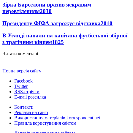
Зірка Барселони вразив яскравим
перевтіленням
2030
Президенту ФІФА загрожує відставка
2010
В Уганді напали на капітана футбольної збірної
з трагічним кінцем
1825
Читати коментарі
Повна версія сайту
Facebook
Twitter
RSS-стрічки
E-mail розсилка
Контакти
Реклама на сайті
Використання матеріалів korrespondent.net
Правила користування сайтом