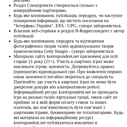
реклами.
Розділ Спецпроекти створюється спільно з
комерційними партнерами.
Будь яке копіювання, публікація, передрук, чи наступне
поширення інформації, що містить посилання на
"Інтерфакс-Україна", EPA / UPG, суворо забороняється.
Власник веб-сторінки в розділі Я-Корреспондент є автор
публікації.
Будь-яке копіювання, передрук та відтворення
фотографічних творів та/або аудіовізуальних творів
правовласника Getty Images - суворо забороняється.
Матеріали сайту korrespondent.net призначені для осіб
старше 21 року (21+). Участь в азартних іграх може
викликати ігрову залежність. Дотримуйтесь правил
(принципів) відповідальної гри. При виявленні перших
ознак залежності негайно зверніться до спеціаліста.
Пам'ятайте, що участь в азартних іграх не може бути
джерелом доходів або альтернативою роботі.
Інформаційний ресурс korrespondent.net не проводить
ігри на реальні та/або віртуальні гроші, також сайт не
приймає ні в якій формі оплату ставок та інших
платежів, які пов’язані/можуть бути пов’язані з
азартними іграми, букмекерами чи тоталізаторами. Будь-
які матеріали на інформаційному ресурсі
korrespondent.net публікуються виключно в