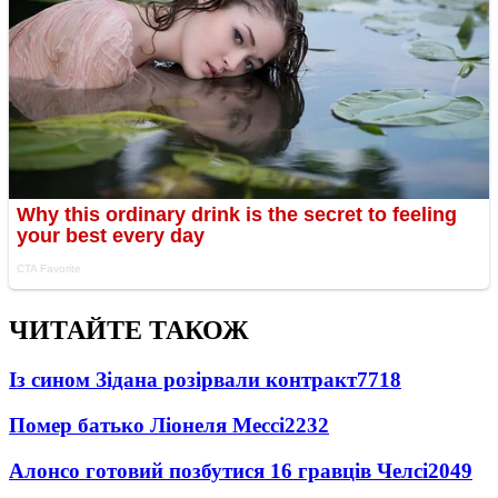
ЧИТАЙТЕ ТАКОЖ
Із сином Зідана розірвали контракт
7718
Помер батько Ліонеля Мессі
2232
Алонсо готовий позбутися 16 гравців Челсі
2049