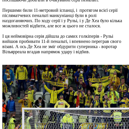
Першими били 11-метровий іспанці, і протягом всієї серії
післяматчевих пенальті манкуніанці були в ролі
наздоганяючих. По ходу серії і у Рульі, і у Де Хеа було кілька
можливостей відбити, але все ж цього не сталося.
І ця неймовірна серія дійшла до самих голкіперів - Рульі
вийшов пробивати 11-й пенальті, і впевнено переграв свого
візаві. А ось Де Хеа не зміг обдурити суперника - воротар
Вільярреала вгадав напрямок удару і відбив.