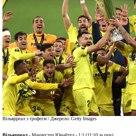
Вільярреал з трофеєм / Джерело: Getty Images
Вільярреал
- Манчестер Юнайтед - 1:1 (11:10 за пен).