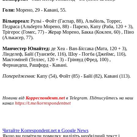
Голи:
Морено, 29 - Кавані, 55.
Вільярреал:
Рульі - Фойт (Гаспар, 88), Альбіоль, Торрес,
Педраса (Альберто Морено, 88) - Парехо, Капу (Раба, 120 + 3),
Трігерос (Гомес, 77) - Жерар Морено, Бакка (Коклен, 60) , Піно
(Алькасер, 77).
Манчестер Юнайтед:
де Хеа - Ван-Біссака (Мата, 120 + 3),
Лінделеф, Байї (Туанзебе, 116), Шоу - Погба (Джеймс, 116),
Мактоміней (Теллес, 120 + 3) - Грінвуд (Фред, 100) ,
Фернандеш, Рашфорд - Кавані.
Попередження:
Капу (54), Фойт (85) - Байї (82), Кавані (113).
Новини від
Корреспондент.net
в Telegram. Підписуйтесь на наш
канал
https://t.me/korrespondentnet
Читайте Korrespondent.net в Google News
Якщо ви помітили помилку, виділіть необхідний текст і