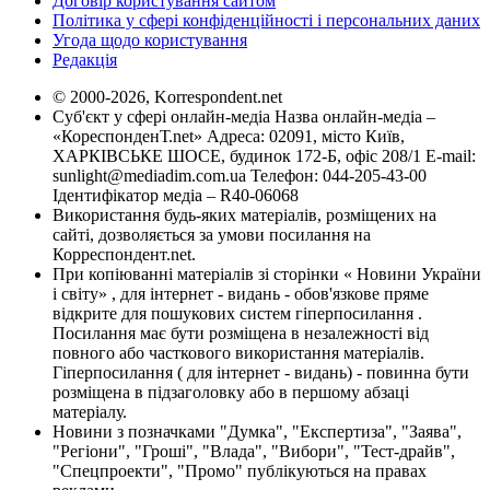
Договір користування сайтом
Політика у сфері конфіденційності і персональних даних
Угода щодо користування
Редакція
© 2000-2026, Korrespondent.net
Суб'єкт у сфері онлайн-медіа Назва онлайн-медіа –
«КореспонденТ.net» Адреса: 02091, місто Київ,
ХАРКІВСЬКЕ ШОСЕ, будинок 172-Б, офіс 208/1 E-mail:
sunlight@mediadim.com.ua
Телефон: 044-205-43-00
Ідентифікатор медіа – R40-06068
Використання будь-яких матеріалів, розміщених на
сайті, дозволяється за умови посилання на
Корреспондент.net.
При копіюванні матеріалів зі сторінки « Новини України
і світу» , для інтернет - видань - обов'язкове пряме
відкрите для пошукових систем гіперпосилання .
Посилання має бути розміщена в незалежності від
повного або часткового використання матеріалів.
Гіперпосилання ( для інтернет - видань) - повинна бути
розміщена в підзаголовку або в першому абзаці
матеріалу.
Новини з позначками "Думка", "Експертиза", "Заява",
"Регіони", "Гроші", "Влада", "Вибори", "Тест-драйв",
"Спецпроекти", "Промо" публікуються на правах