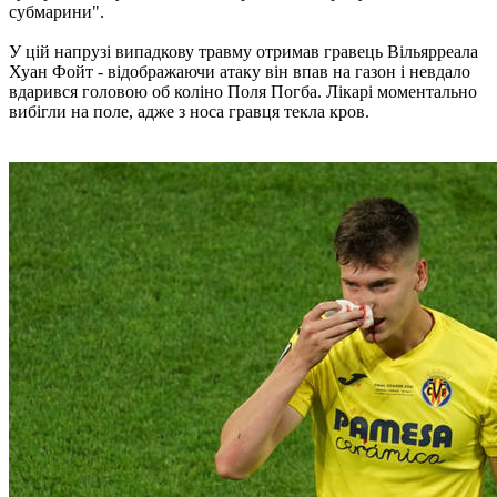
субмарини".
У цій напрузі випадкову травму отримав гравець Вільярреала
Хуан Фойт - відображаючи атаку він впав на газон і невдало
вдарився головою об коліно Поля Погба. Лікарі моментально
вибігли на поле, адже з носа гравця текла кров.