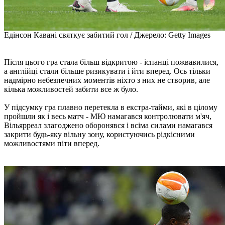
Едінсон Кавані святкує забитий гол / Джерело: Getty Images
Після цього гра стала більш відкритою - іспанці пожвавилися,
а англійці стали більше ризикувати і йти вперед. Ось тільки
надмірно небезпечних моментів ніхто з них не створив, але
кілька можливостей забити все ж було.
У підсумку гра плавно перетекла в екстра-тайми, які в цілому
пройшли як і весь матч - МЮ намагався контролювати м'яч,
Вільярреал злагоджено оборонявся і всіма силами намагався
закрити будь-яку вільну зону, користуючись рідкісними
можливостями піти вперед.