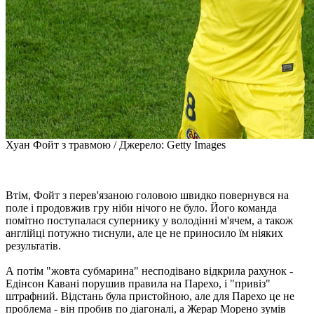
Хуан Фойт з травмою / Джерело: Getty Images
Втім, Фойт з перев'язаною головою швидко повернувся на
поле і продовжив гру ніби нічого не було. Його команда
помітно поступалася супернику у володінні м'ячем, а також
англійці потужно тиснули, але це не приносило їм ніяких
результатів.
А потім "жовта субмарина" несподівано відкрила рахунок -
Едінсон Кавані порушив правила на Парехо, і "привіз"
штрафний. Відстань була пристойною, але для Парехо це не
проблема - він пробив по діагоналі, а Жерар Морено зумів