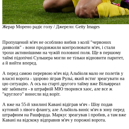
Жерар Морено радіє голу / Джерело: Getty Images
Пропущений м'яч не особливо вибив з колії "червоних
дияволів" - вони продовжили контролювати м'яч, і стали
трохи активнішими на чужій половині поля. Ще в першому
таймі підопічні Сульшера могли не тільки відновити паритет,
а й вийти вперед.
А перед самою перервою м'яч від Альбіоля мало не полетів у
власні ворота - здорово зіграв Рульі, який встиг зреагувати на
цю ситуацію. А ось на старті другого тайму вже Вільярреал
міг забивати - в штрафній МЮ творився хаос, але все ж
"круглого" винесли від воріт.
А вже на 55-й хвилині Кавані відіграв м'яч - Шоу подав
кутовий з лівого флангу, але Альбіоль виніс м'яч в зону перед
штрафним на Рашфорда. Маркус зреагував і пробив, а там вже
Кавані на відскоку відправив м'яч у порожні ворота.