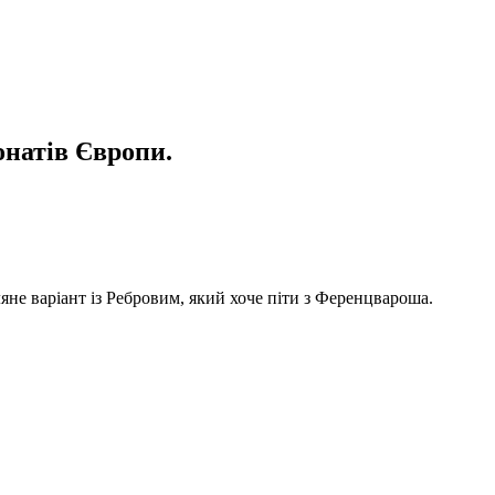
онатів Європи.
яне варіант із Ребровим, який хоче піти з Ференцвароша.