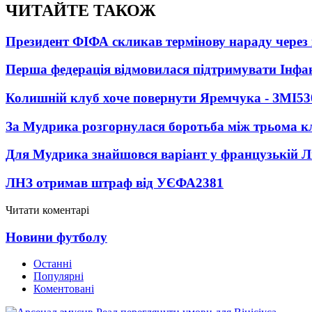
ЧИТАЙТЕ ТАКОЖ
Президент ФІФА скликав термінову нараду через 
Перша федерація відмовилася підтримувати Інфа
Колишній клуб хоче повернути Яремчука - ЗМІ
53
За Мудрика розгорнулася боротьба між трьома 
Для Мудрика знайшовся варіант у французькій Ліз
ЛНЗ отримав штраф від УЄФА
2381
Читати коментарі
Новини футболу
Останні
Популярні
Коментовані