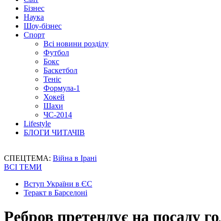
Бізнес
Наука
Шоу-бізнес
Спорт
Всі новини розділу
Футбол
Бокс
Баскетбол
Теніс
Формула-1
Хокей
Шахи
ЧС-2014
Lifestyle
БЛОГИ ЧИТАЧІВ
СПЕЦТЕМА:
Війна в Ірані
ВСІ ТЕМИ
Вступ України в ЄС
Теракт в Барселоні
Ребров претендує на посаду г