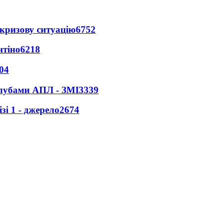
кризову ситуацію
6752
нтіно
6218
04
клубами АПЛ - ЗМІ
3339
і 1 - джерело
2674