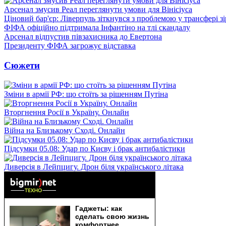
Арсенал змусив Реал переглянути умови для Вінісіуса
Ціновий бар'єр: Ліверпуль зіткнувся з проблемою у трансфері 
ФІФА офіційно підтримала Інфантіно на тлі скандалу
Арсенал відпустив півзахисника до Евертона
Президенту ФІФА загрожує відставка
Сюжети
Зміни в армії РФ: що стоїть за рішенням Путіна
Вторгнення Росії в Україну. Онлайн
Війна на Близькому Сході. Онлайн
Підсумки 05.08: Удар по Києву і брак антибалістики
Диверсія в Лейпцигу. Дрон біля українського літака