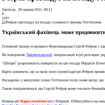
iSport.ua, 28 травня 2021, 00:12
0
1161
Український фахівець може продовжити 
Головний тренер угорського Ференцвароша Сергій Ребров є одн
Як повідомляє
Tuttomercatoweb
, лондонський клуб розглядає ук
"Шпори" розраховують повернути на цю посаду Маурісіо Почетті
Варто зазначити, що за часів своєї ігрової кар'єри Ребров провів
Нагадаємо, у минулому сезоні Тоттенхем посів сьоме місце, що з
Також повідомлялося, що Сергій Ребров може очолити Фенерба
Новини від
Корреспондент.net
у Telegram. Підписуйтесь на на