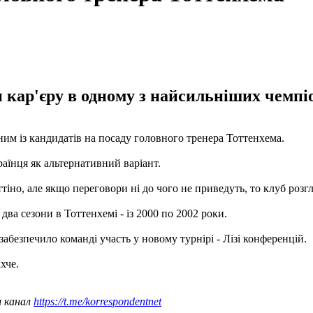
кар'єру в одному з найсильніших чемпі
им із кандидатів на посаду головного тренера Тоттенхема.
раїнця як альтернативний варіант.
но, але якщо переговори ні до чого не приведуть, то клуб розгл
 два сезони в Тоттенхемі - із 2000 по 2002 роки.
абезпечило команді участь у новому турнірі - Лізі конференцій.
хче.
ш канал
https://t.me/korrespondentnet