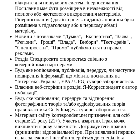
відкрите для пошукових систем гіперпосилання .
Посилання має бути розміщена в незалежності від
повного або часткового використання матеріалів.
Гіперпосилання ( для інтернет - видань) - повинна бути
розміщена в підзаголовку або в першому абзаці
матеріалу.
Новини з позначками "Думка", "Експертиза", "Заява",
"Регіони", "Гроші", "Влада", "Вибори", "Тест-драйв",
"Спецпроекти", "Промо" публікуються на правах
реклами.
Розділ Спецпроекти створюється спільно з
комерційними партнерами.
Будь яке копіювання, публікація, передрук, чи наступне
поширення інформації, що містить посилання на
"Інтерфакс-Україна", EPA / UPG, суворо забороняється.
Власник веб-сторінки в розділі Я-Корреспондент є автор
публікації.
Будь-яке копіювання, передрук та відтворення
фотографічних творів та/або аудіовізуальних творів
правовласника Getty Images - суворо забороняється.
Матеріали сайту korrespondent.net призначені для осіб
старше 21 року (21+). Участь в азартних іграх може
викликати ігрову залежність. Дотримуйтесь правил
(принципів) відповідальної гри. При виявленні перших
ознак залежності негайно зверніться до спеціаліста.