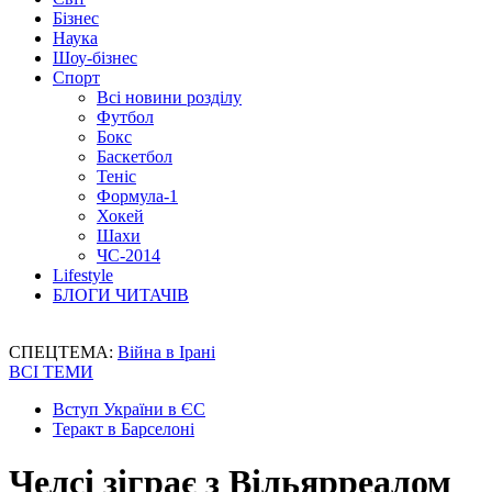
Бізнес
Наука
Шоу-бізнес
Спорт
Всі новини розділу
Футбол
Бокс
Баскетбол
Теніс
Формула-1
Хокей
Шахи
ЧС-2014
Lifestyle
БЛОГИ ЧИТАЧІВ
СПЕЦТЕМА:
Війна в Ірані
ВСІ ТЕМИ
Вступ України в ЄС
Теракт в Барселоні
Челсі зіграє з Вільярреалом