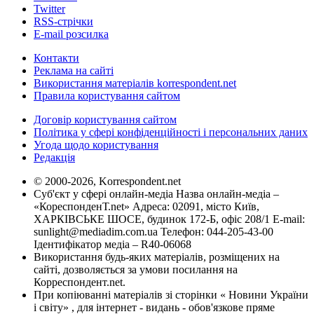
Twitter
RSS-стрічки
E-mail розсилка
Контакти
Реклама на сайті
Використання матеріалів korrespondent.net
Правила користування сайтом
Договір користування сайтом
Політика у сфері конфіденційності і персональних даних
Угода щодо користування
Редакція
© 2000-2026, Korrespondent.net
Суб'єкт у сфері онлайн-медіа Назва онлайн-медіа –
«КореспонденТ.net» Адреса: 02091, місто Київ,
ХАРКІВСЬКЕ ШОСЕ, будинок 172-Б, офіс 208/1 E-mail:
sunlight@mediadim.com.ua
Телефон: 044-205-43-00
Ідентифікатор медіа – R40-06068
Використання будь-яких матеріалів, розміщених на
сайті, дозволяється за умови посилання на
Корреспондент.net.
При копіюванні матеріалів зі сторінки « Новини України
і світу» , для інтернет - видань - обов'язкове пряме