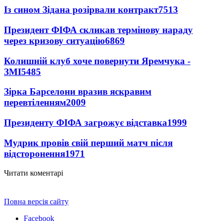
Із сином Зідана розірвали контракт
7513
Президент ФІФА скликав термінову нараду
через кризову ситуацію
6869
Колишній клуб хоче повернути Яремчука -
ЗМІ
5485
Зірка Барселони вразив яскравим
перевтіленням
2009
Президенту ФІФА загрожує відставка
1999
Мудрик провів свій перший матч після
відсторонення
1971
Читати коментарі
Повна версія сайту
Facebook