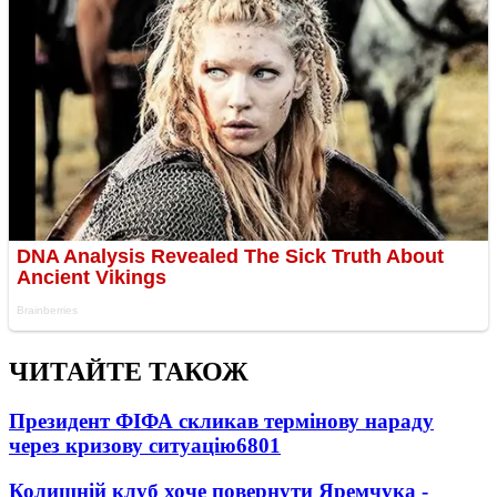
ЧИТАЙТЕ ТАКОЖ
Президент ФІФА скликав термінову нараду
через кризову ситуацію
6801
Колишній клуб хоче повернути Яремчука -