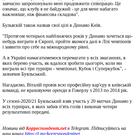
завчасно запропонувало мені продовжити співпрацю. Це
означає, що клубу я не байдужий - це для мене набагато
важливіше, ніж фінансова складова".
Бульяскій також назвав свої цілі в Динамо Київ.
"Протягом чотирьох найближчих років у Динамо хочеться що-
небудь виграти в Європі, пройти якомога далі в Лізі чемпіонів
і заявити про себе на міжнародному рівні.
А в Україні намагатимемося перемагати у всіх змаганнях, в
яких беремо участь, як вдалося зробити цьогоріч, коли ми
виграли всі три турніри - чемпіонат, Кубок і Суперкубок", -
зазначив Буяльський.
Нагадаємо, Віталій провів всю професійну кар'єру в київській
команді, не враховуючи оренди в Говерлу з 2013 по 2014 рік.
У сезоні-2020/21 Буяльський взяв участь у 20 матчах Динамо у
всіх турнірах, в яких забив п'ять голів і виконав чотири
результативні передачі.
Новини від
Корреспондент.net
в Telegram. Підписуйтесь на
наш канал
https://t.me/korrespondentnet