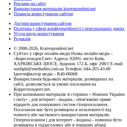
Реклама на сайті
Використання матеріалів korrespondent.net
Правила користування сайтом
Договір користування сайтом
Політика у сфері конфіденційності і персональних даних
Угода щодо користування
Редакція
© 2000-2026, Korrespondent.net
Суб'єкт у сфері онлайн-медіа Назва онлайн-медіа –
«КореспонденТ.net» Адреса: 02091, місто Київ,
ХАРКІВСЬКЕ ШОСЕ, будинок 172-Б, офіс 208/1 E-mail:
sunlight@mediadim.com.ua
Телефон: 044-205-43-00
Ідентифікатор медіа – R40-06068
Використання будь-яких матеріалів, розміщених на
сайті, дозволяється за умови посилання на
Корреспондент.net.
При копіюванні матеріалів зі сторінки « Новини України
і світу» , для інтернет - видань - обов'язкове пряме
відкрите для пошукових систем гіперпосилання .
Посилання має бути розміщена в незалежності від
повного або часткового використання матеріалів.
Гіперпосилання ( для інтернет - видань) - повинна бути
розміщена в підзаголовку або в першому абзаці