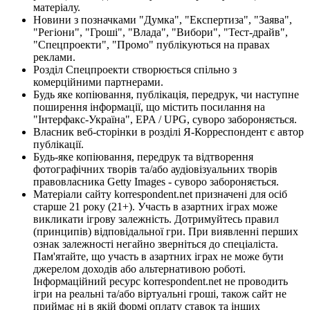
матеріалу.
Новини з позначками "Думка", "Експертиза", "Заява",
"Регіони", "Гроші", "Влада", "Вибори", "Тест-драйв",
"Спецпроекти", "Промо" публікуються на правах
реклами.
Розділ Спецпроекти створюється спільно з
комерційними партнерами.
Будь яке копіювання, публікація, передрук, чи наступне
поширення інформації, що містить посилання на
"Інтерфакс-Україна", EPA / UPG, суворо забороняється.
Власник веб-сторінки в розділі Я-Корреспондент є автор
публікації.
Будь-яке копіювання, передрук та відтворення
фотографічних творів та/або аудіовізуальних творів
правовласника Getty Images - суворо забороняється.
Матеріали сайту korrespondent.net призначені для осіб
старше 21 року (21+). Участь в азартних іграх може
викликати ігрову залежність. Дотримуйтесь правил
(принципів) відповідальної гри. При виявленні перших
ознак залежності негайно зверніться до спеціаліста.
Пам'ятайте, що участь в азартних іграх не може бути
джерелом доходів або альтернативою роботі.
Інформаційний ресурс korrespondent.net не проводить
ігри на реальні та/або віртуальні гроші, також сайт не
приймає ні в якій формі оплату ставок та інших