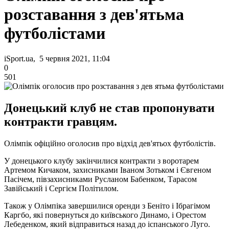
розставання з дев'ятьма
футболістами
iSport.ua, 5 червня 2021, 11:04
0
501
Донецький клуб не став пропонувати
контракти гравцям.
Олімпік офіційно оголосив про відхід дев'ятьох футболістів.
У донецького клубу закінчилися контракти з воротарем
Артемом Кичаком, захисниками Іваном Зотьком і Євгеном
Пасічем, півзахисниками Русланом Бабенком, Тарасом
Завійський і Сергієм Політилом.
Також у Олімпіка завершилися оренди з Беніто і Ібрагімом
Каргбо, які повернуться до київського Динамо, і Орестом
Лебеденком, який відправиться назад до іспанського Луго.