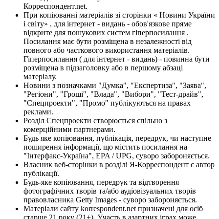
Корреспондент.net.
При копіюванні матеріалів зі сторінки « Новини України
і світу» , для інтернет - видань - обов'язкове пряме
відкрите для пошукових систем гіперпосилання .
Посилання має бути розміщена в незалежності від
повного або часткового використання матеріалів.
Гіперпосилання ( для інтернет - видань) - повинна бути
розміщена в підзаголовку або в першому абзаці
матеріалу.
Новини з позначками "Думка", "Експертиза", "Заява",
"Регіони", "Гроші", "Влада", "Вибори", "Тест-драйв",
"Спецпроекти", "Промо" публікуються на правах
реклами.
Розділ Спецпроекти створюється спільно з
комерційними партнерами.
Будь яке копіювання, публікація, передрук, чи наступне
поширення інформації, що містить посилання на
"Інтерфакс-Україна", EPA / UPG, суворо забороняється.
Власник веб-сторінки в розділі Я-Корреспондент є автор
публікації.
Будь-яке копіювання, передрук та відтворення
фотографічних творів та/або аудіовізуальних творів
правовласника Getty Images - суворо забороняється.
Матеріали сайту korrespondent.net призначені для осіб
старше 21 року (21+). Участь в азартних іграх може