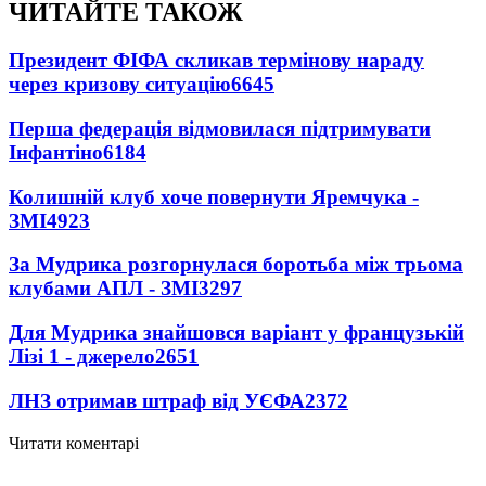
ЧИТАЙТЕ ТАКОЖ
Президент ФІФА скликав термінову нараду
через кризову ситуацію
6645
Перша федерація відмовилася підтримувати
Інфантіно
6184
Колишній клуб хоче повернути Яремчука -
ЗМІ
4923
За Мудрика розгорнулася боротьба між трьома
клубами АПЛ - ЗМІ
3297
Для Мудрика знайшовся варіант у французькій
Лізі 1 - джерело
2651
ЛНЗ отримав штраф від УЄФА
2372
Читати коментарі