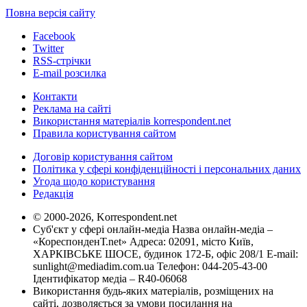
Повна версія сайту
Facebook
Twitter
RSS-стрічки
E-mail розсилка
Контакти
Реклама на сайті
Використання матеріалів korrespondent.net
Правила користування сайтом
Договір користування сайтом
Політика у сфері конфіденційності і персональних даних
Угода щодо користування
Редакція
© 2000-2026, Korrespondent.net
Суб'єкт у сфері онлайн-медіа Назва онлайн-медіа –
«КореспонденТ.net» Адреса: 02091, місто Київ,
ХАРКІВСЬКЕ ШОСЕ, будинок 172-Б, офіс 208/1 E-mail:
sunlight@mediadim.com.ua
Телефон: 044-205-43-00
Ідентифікатор медіа – R40-06068
Використання будь-яких матеріалів, розміщених на
сайті, дозволяється за умови посилання на