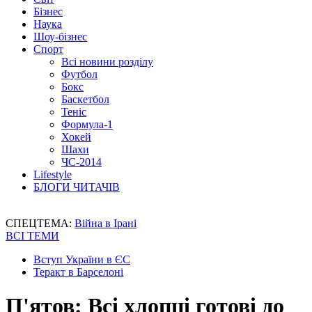
Бізнес
Наука
Шоу-бізнес
Спорт
Всі новини розділу
Футбол
Бокс
Баскетбол
Теніс
Формула-1
Хокей
Шахи
ЧС-2014
Lifestyle
БЛОГИ ЧИТАЧІВ
СПЕЦТЕМА:
Війна в Ірані
ВСІ ТЕМИ
Вступ України в ЄС
Теракт в Барселоні
П'ятов: Всі хлопці готові до