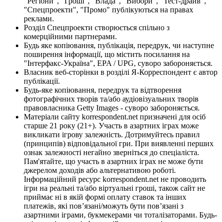
"Регіони", "Гроші", "Влада", "Вибори", "Тест-драйв",
"Спецпроекти", "Промо" публікуються на правах
реклами.
Розділ Спецпроекти створюється спільно з
комерційними партнерами.
Будь яке копіювання, публікація, передрук, чи наступне
поширення інформації, що містить посилання на
"Інтерфакс-Україна", EPA / UPG, суворо забороняється.
Власник веб-сторінки в розділі Я-Корреспондент є автор
публікації.
Будь-яке копіювання, передрук та відтворення
фотографічних творів та/або аудіовізуальних творів
правовласника Getty Images - суворо забороняється.
Матеріали сайту korrespondent.net призначені для осіб
старше 21 року (21+). Участь в азартних іграх може
викликати ігрову залежність. Дотримуйтесь правил
(принципів) відповідальної гри. При виявленні перших
ознак залежності негайно зверніться до спеціаліста.
Пам'ятайте, що участь в азартних іграх не може бути
джерелом доходів або альтернативою роботі.
Інформаційний ресурс korrespondent.net не проводить
ігри на реальні та/або віртуальні гроші, також сайт не
приймає ні в якій формі оплату ставок та інших
платежів, які пов’язані/можуть бути пов’язані з
азартними іграми, букмекерами чи тоталізаторами. Будь-