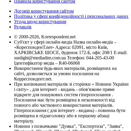
Правила користування сайтом
Договір користування сайтом
Політика у сфері конфіденційності і персональних даних
Угода щодо користування
Редакція
© 2000-2026, Korrespondent.net
Суб'єкт у сфері онлайн-медіа Назва онлайн-медіа –
«КореспонденТ.net» Адреса: 02091, місто Київ,
ХАРКІВСЬКЕ ШОСЕ, будинок 172-Б, офіс 208/1 E-mail:
sunlight@mediadim.com.ua
Телефон: 044-205-43-00
Ідентифікатор медіа – R40-06068
Використання будь-яких матеріалів, розміщених на
сайті, дозволяється за умови посилання на
Корреспондент.net.
При копіюванні матеріалів зі сторінки « Новини України
і світу» , для інтернет - видань - обов'язкове пряме
відкрите для пошукових систем гіперпосилання .
Посилання має бути розміщена в незалежності від
повного або часткового використання матеріалів.
Гіперпосилання ( для інтернет - видань) - повинна бути
розміщена в підзаголовку або в першому абзаці
матеріалу.
Новини з позначками "Думка", "Експертиза", "Заява",