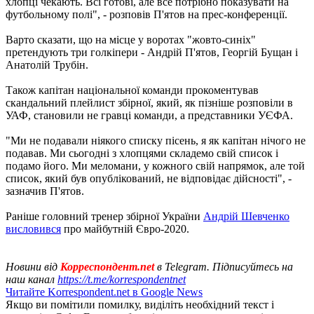
хлопці чекають. Всі готові, але все потрібно показувати на
футбольному полі", - розповів П'ятов на прес-конференції.
Варто сказати, що на місце у воротах "жовто-синіх"
претендують три голкіпери - Андрій П'ятов, Георгій Бущан і
Анатолій Трубін.
Також капітан національної команди прокоментував
скандальний плейлист збірної, який, як пізніше розповіли в
УАФ, становили не гравці команди, а представники УЄФА.
"Ми не подавали ніякого списку пісень, я як капітан нічого не
подавав. Ми сьогодні з хлопцями складемо свій список і
подамо його. Ми меломани, у кожного свій напрямок, але той
список, який був опублікований, не відповідає дійсності", -
зазначив П'ятов.
Раніше головний тренер збірної України
Андрій Шевченко
висловився
про майбутній Євро-2020.
Новини від
Корреспондент.net
в Telegram. Підписуйтесь на
наш канал
https://t.me/korrespondentnet
Читайте Korrespondent.net в Google News
Якщо ви помітили помилку, виділіть необхідний текст і