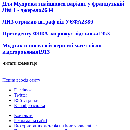
Для Мудрика знайшовся варіант у французькій
Лізі 1 - джерело
2684
ЛНЗ отримав штраф від УЄФА
2386
Президенту ФІФА загрожує відставка
1953
Мудрик провів свій перший матч після
відсторонення
1913
Читати коментарі
Повна версія сайту
Facebook
Twitter
RSS-стрічки
E-mail розсилка
Контакти
Реклама на сайті
Використання матеріалів korrespondent.net