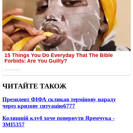
ЧИТАЙТЕ ТАКОЖ
Президент ФІФА скликав термінову нараду
через кризову ситуацію
6777
Колишній клуб хоче повернути Яремчука -
ЗМІ
5357