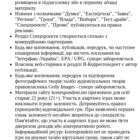
розміщена в підзаголовку або в першому абзаці
матеріалу.
Новини з позначками "Думка", "Експертиза", "Заява",
"Регіони", "Гроші", "Влада", "Вибори", "Тест-драйв",
"Спецпроекти", "Промо" публікуються на правах
реклами.
Розділ Спецпроекти створюється спільно з
комерційними партнерами.
Будь яке копіювання, публікація, передрук, чи наступне
поширення інформації, що містить посилання на
"Інтерфакс-Україна", EPA / UPG, суворо забороняється.
Власник веб-сторінки в розділі Я-Корреспондент є автор
публікації.
Будь-яке копіювання, передрук та відтворення
фотографічних творів та/або аудіовізуальних творів
правовласника Getty Images - суворо забороняється.
Матеріали сайту korrespondent.net призначені для осіб
старше 21 року (21+). Участь в азартних іграх може
викликати ігрову залежність. Дотримуйтесь правил
(принципів) відповідальної гри. При виявленні перших
ознак залежності негайно зверніться до спеціаліста.
Пам'ятайте, що участь в азартних іграх не може бути
джерелом доходів або альтернативою роботі.
Інформаційний ресурс korrespondent.net не проводить
ігри на реальні та/або віртуальні гроші, також сайт не