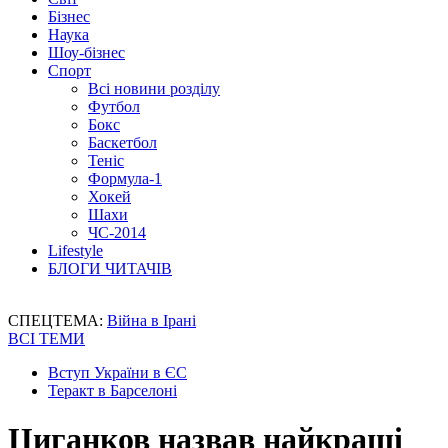
Бізнес
Наука
Шоу-бізнес
Спорт
Всі новини розділу
Футбол
Бокс
Баскетбол
Теніс
Формула-1
Хокей
Шахи
ЧС-2014
Lifestyle
БЛОГИ ЧИТАЧІВ
СПЕЦТЕМА:
Війна в Ірані
ВСІ ТЕМИ
Вступ України в ЄС
Теракт в Барселоні
Циганков назвав найкращі