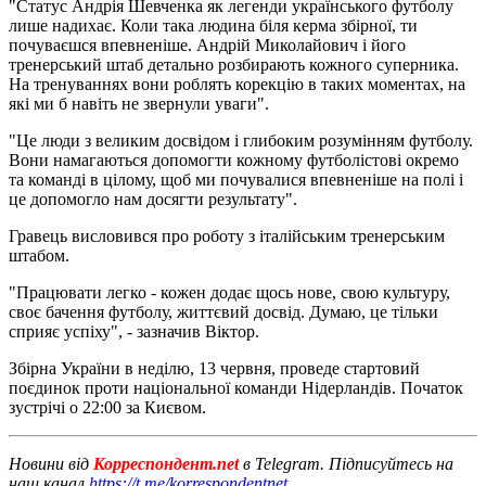
"Статус Андрія Шевченка як легенди українського футболу
лише надихає. Коли така людина біля керма збірної, ти
почуваєшся впевненіше. Андрій Миколайович і його
тренерський штаб детально розбирають кожного суперника.
На тренуваннях вони роблять корекцію в таких моментах, на
які ми б навіть не звернули уваги".
"Це люди з великим досвідом і глибоким розумінням футболу.
Вони намагаються допомогти кожному футболістові окремо
та команді в цілому, щоб ми почувалися впевненіше на полі і
це допомогло нам досягти результату".
Гравець висловився про роботу з італійським тренерським
штабом.
"Працювати легко - кожен додає щось нове, свою культуру,
своє бачення футболу, життєвий досвід. Думаю, це тільки
сприяє успіху", - зазначив Віктор.
Збірна України в неділю, 13 червня, проведе стартовий
поєдинок проти національної команди Нідерландів. Початок
зустрічі о 22:00 за Києвом.
Новини від
Корреспондент.net
в Telegram. Підписуйтесь на
наш канал
https://t.me/korrespondentnet