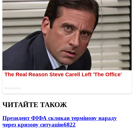
ЧИТАЙТЕ ТАКОЖ
Президент ФІФА скликав термінову нараду
через кризову ситуацію
6822