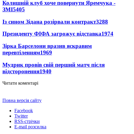
Колишній клуб хоче повернути Яремчука -
ЗМІ
5405
Із сином Зідана розірвали контракт
3288
Президенту ФІФА загрожує відставка
1974
Зірка Барселони вразив яскравим
перевтіленням
1969
Мудрик провів свій перший матч після
відсторонення
1940
Читати коментарі
Повна версія сайту
Facebook
Twitter
RSS-стрічки
E-mail розсилка