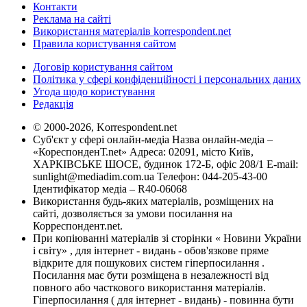
Контакти
Реклама на сайті
Використання матеріалів korrespondent.net
Правила користування сайтом
Договір користування сайтом
Політика у сфері конфіденційності і персональних даних
Угода щодо користування
Редакція
© 2000-2026, Korrespondent.net
Суб'єкт у сфері онлайн-медіа Назва онлайн-медіа –
«КореспонденТ.net» Адреса: 02091, місто Київ,
ХАРКІВСЬКЕ ШОСЕ, будинок 172-Б, офіс 208/1 E-mail:
sunlight@mediadim.com.ua
Телефон: 044-205-43-00
Ідентифікатор медіа – R40-06068
Використання будь-яких матеріалів, розміщених на
сайті, дозволяється за умови посилання на
Корреспондент.net.
При копіюванні матеріалів зі сторінки « Новини України
і світу» , для інтернет - видань - обов'язкове пряме
відкрите для пошукових систем гіперпосилання .
Посилання має бути розміщена в незалежності від
повного або часткового використання матеріалів.
Гіперпосилання ( для інтернет - видань) - повинна бути