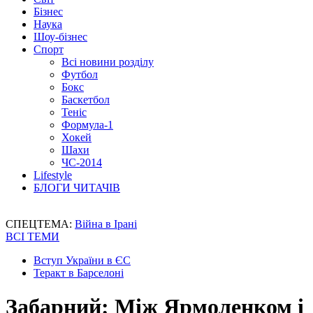
Бізнес
Наука
Шоу-бізнес
Спорт
Всі новини розділу
Футбол
Бокс
Баскетбол
Теніс
Формула-1
Хокей
Шахи
ЧС-2014
Lifestyle
БЛОГИ ЧИТАЧІВ
СПЕЦТЕМА:
Війна в Ірані
ВСІ ТЕМИ
Вступ України в ЄС
Теракт в Барселоні
Забарний: Між Ярмоленком і