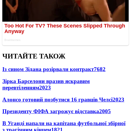
ЧИТАЙТЕ ТАКОЖ
Із сином Зідана розірвали контракт
7682
Зірка Барселони вразив яскравим
перевтіленням
2023
Алонсо готовий позбутися 16 гравців Челсі
2023
Президенту ФІФА загрожує відставка
2005
В Уганді напали на капітана футбольної збірної
з трагічним кінцем
1821