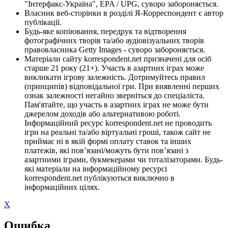
"Інтерфакс-Україна", EPA / UPG, суворо забороняється.
Власник веб-сторінки в розділі Я-Корреспондент є автор
публікації.
Будь-яке копіювання, передрук та відтворення
фотографічних творів та/або аудіовізуальних творів
правовласника Getty Images - суворо забороняється.
Матеріали сайту korrespondent.net призначені для осіб
старше 21 року (21+). Участь в азартних іграх може
викликати ігрову залежність. Дотримуйтесь правил
(принципів) відповідальної гри. При виявленні перших
ознак залежності негайно зверніться до спеціаліста.
Пам'ятайте, що участь в азартних іграх не може бути
джерелом доходів або альтернативою роботі.
Інформаційний ресурс korrespondent.net не проводить
ігри на реальні та/або віртуальні гроші, також сайт не
приймає ні в якій формі оплату ставок та інших
платежів, які пов’язані/можуть бути пов’язані з
азартними іграми, букмекерами чи тоталізаторами. Будь-
які матеріали на інформаційному ресурсі
korrespondent.net публікуються виключно в
інформаційних цілях.
X
Ошибка