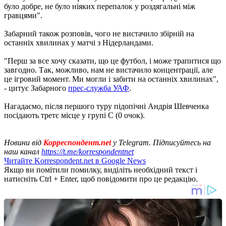
було добре, не було ніяких перепалок у роздягальні між
гравцями".
Забарний також розповів, чого не вистачило збірній на
останніх хвилинах у матчі з Нідерландами.
"Перш за все хочу сказати, що це футбол, і може трапитися що
завгодно. Так, можливо, нам не вистачило концентрації, але
це ігровий момент. Ми могли і забити на останніх хвилинах",
- цитує Забарного
прес-служба УАФ
.
Нагадаємо, після першого туру підопічні Андрія Шевченка
посідають третє місце у групі С (0 очок).
Новини від
Корреспондент.net
у Telegram. Підписуйтесь на
наш канал
https://t.me/korrespondentnet
Читайте Korrespondent.net в Google News
Якщо ви помітили помилку, виділіть необхідний текст і
натисніть Ctrl + Enter, щоб повідомити про це редакцію.