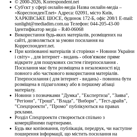
© 2000-2026, Korrespondent.net
Суб'єкт у сфері онлайн-медіа Назва онлайн-медіа –
«КореспонденТ.net» Адреса: 02091, місто Київ,
ХАРКІВСЬКЕ ШОСЕ, будинок 172-Б, офіс 208/1 E-mail:
sunlight@mediadim.com.ua
Телефон: 044-205-43-00
Ідентифікатор медіа – R40-06068
Використання будь-яких матеріалів, розміщених на
сайті, дозволяється за умови посилання на
Корреспондент.net.
При копіюванні матеріалів зі сторінки « Новини України
і світу» , для інтернет - видань - обов'язкове пряме
відкрите для пошукових систем гіперпосилання .
Посилання має бути розміщена в незалежності від
повного або часткового використання матеріалів.
Гіперпосилання ( для інтернет - видань) - повинна бути
розміщена в підзаголовку або в першому абзаці
матеріалу.
Новини з позначками "Думка", "Експертиза", "Заява",
"Регіони", "Гроші", "Влада", "Вибори", "Тест-драйв",
"Спецпроекти", "Промо" публікуються на правах
реклами.
Розділ Спецпроекти створюється спільно з
комерційними партнерами.
Будь яке копіювання, публікація, передрук, чи наступне
поширення інформації, що містить посилання на