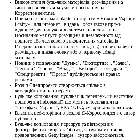
Використання будь-яких матеріалів, розміщених на
сайті, дозволяється за умови посилання на
Корреспондент.net.
При копіюванні матеріалів зі сторінки « Новини України
і світу» , для інтернет - видань - обов'язкове пряме
відкрите для пошукових систем гіперпосилання .
Посилання має бути розміщена в незалежності від
повного або часткового використання матеріалів.
Гіперпосилання ( для інтернет - видань) - повинна бути
розміщена в підзаголовку або в першому абзаці
матеріалу.
Новини з позначками "Думка", "Експертиза", "Заява",
"Регіони", "Гроші", "Влада", "Вибори", "Тест-драйв",
"Спецпроекти", "Промо" публікуються на правах
реклами.
Розділ Спецпроекти створюється спільно з
комерційними партнерами.
Будь яке копіювання, публікація, передрук, чи наступне
поширення інформації, що містить посилання на
"Інтерфакс-Україна", EPA / UPG, суворо забороняється.
Власник веб-сторінки в розділі Я-Корреспондент є автор
публікації.
Будь-яке копіювання, передрук та відтворення
фотографічних творів та/або аудіовізуальних творів
правовласника Getty Images - суворо забороняється.