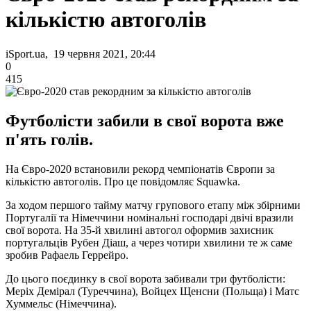
кількістю автоголів
iSport.ua, 19 червня 2021, 20:44
0
415
Футболісти забили в свої ворота вже
п'ять голів.
На Євро-2020 встановили рекорд чемпіонатів Європи за
кількістю автоголів. Про це повідомляє Squawka.
За ходом першого тайму матчу групового етапу між збірними
Португалії та Німеччини номінальні господарі двічі вразили
свої ворота. На 35-й хвилині автогол оформив захисник
португальців Рубен Діаш, а через чотири хвилини те ж саме
зробив Рафаель Геррейро.
До цього поєдинку в свої ворота забивали три футболісти:
Меріх Демірал (Туреччина), Войцех Щенсни (Польща) і Матс
Хуммельс (Німеччина).