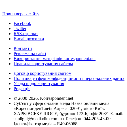
Повна версія сайту
Facebook
Twitter
RSS-стрічки
E-mail розсилка
Контакти
Реклама на сайті
Використання матеріалів korrespondent.net
Правила користування сайтом
Договір користування сайтом
Політика у сфері конфіденційності і персональних даних
Угода щодо користування
Редакція
© 2000-2026, Korrespondent.net
Суб'єкт у сфері онлайн-медіа Назва онлайн-медіа –
«КореспонденТ.net» Адреса: 02091, місто Київ,
ХАРКІВСЬКЕ ШОСЕ, будинок 172-Б, офіс 208/1 E-mail:
sunlight@mediadim.com.ua
Телефон: 044-205-43-00
Ідентифікатор медіа – R40-06068