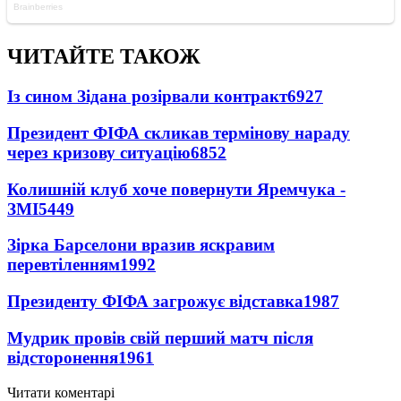
ЧИТАЙТЕ ТАКОЖ
Із сином Зідана розірвали контракт
6927
Президент ФІФА скликав термінову нараду
через кризову ситуацію
6852
Колишній клуб хоче повернути Яремчука -
ЗМІ
5449
Зірка Барселони вразив яскравим
перевтіленням
1992
Президенту ФІФА загрожує відставка
1987
Мудрик провів свій перший матч після
відсторонення
1961
Читати коментарі