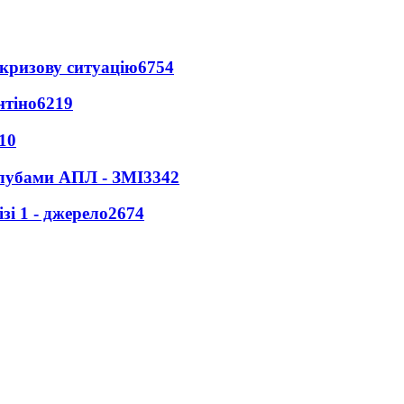
кризову ситуацію
6754
нтіно
6219
10
клубами АПЛ - ЗМІ
3342
і 1 - джерело
2674