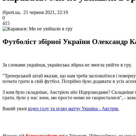
iSport.ua, 21 червня 2021, 22:19
0
415
Футболіст збірної України Олександр К
За словами українця, українська збірна не змогла увійти в гру.
"Тренерський штаб вказав, що нам треба заспокоїтися і поверну
почати грати в свій футбол. Потрібно було додавати в усіх аспе
З ким було складніше, Австрією або Нідерландами? Складніше бу
грати, були у нас зони, ми просто ними не скористалися", - заз
Вашій увазі
відео голу та огляд матчу Україна - Австрія.
Новини від
Корреспондент.net
в Telegram. Підписуйтесь на наш 