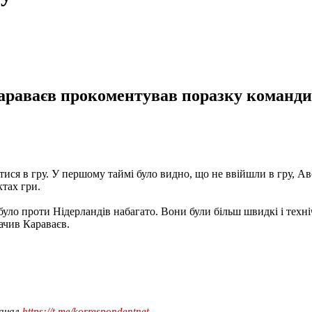
араваєв прокоментував поразку команди в
тися в гру. У першому таймі було видно, що не ввійшли в гру, Авс
ктах гри.
ло проти Нідерландів набагато. Вони були більш швидкі і техніч
начив Караваєв.
канал
https://t.me/korrespondentnet