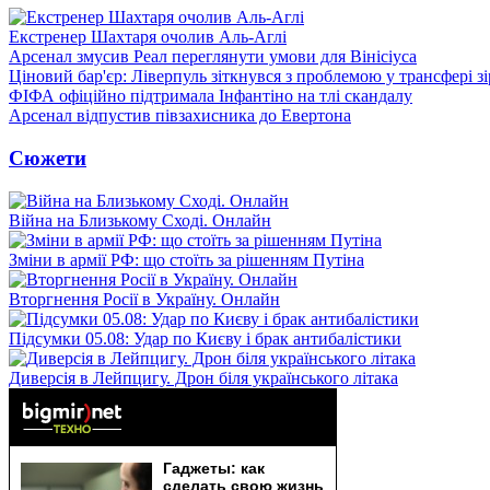
Екстренер Шахтаря очолив Аль-Аглі
Арсенал змусив Реал переглянути умови для Вінісіуса
Ціновий бар'єр: Ліверпуль зіткнувся з проблемою у трансфері 
ФІФА офіційно підтримала Інфантіно на тлі скандалу
Арсенал відпустив півзахисника до Евертона
Сюжети
Війна на Близькому Сході. Онлайн
Зміни в армії РФ: що стоїть за рішенням Путіна
Вторгнення Росії в Україну. Онлайн
Підсумки 05.08: Удар по Києву і брак антибалістики
Диверсія в Лейпцигу. Дрон біля українського літака