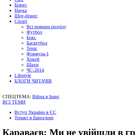
Бізнес
Наука
Шоу-бізнес
Спорт
Всі новини розділу
Футбол
Бокс
Баскетбол
Теніс
Формула-1
Хокей
Шахи
ЧС-2014
Lifestyle
БЛОГИ ЧИТАЧІВ
СПЕЦТЕМА:
Війна в Ірані
ВСІ ТЕМИ
Вступ України в ЄС
Теракт в Барселоні
Караваєв: Ми не увійшли в г