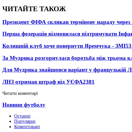
ЧИТАЙТЕ ТАКОЖ
Президент ФІФА скликав термінову нараду через 
Перша федерація відмовилася підтримувати Інфа
Колишній клуб хоче повернути Яремчука - ЗМІ
53
За Мудрика розгорнулася боротьба між трьома 
Для Мудрика знайшовся варіант у французькій Ліз
ЛНЗ отримав штраф від УЄФА
2381
Читати коментарі
Новини футболу
Останні
Популярні
Коментовані