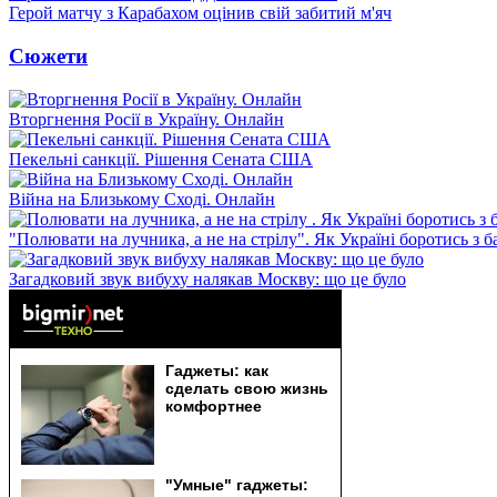
Герой матчу з Карабахом оцінив свій забитий м'яч
Сюжети
Вторгнення Росії в Україну. Онлайн
Пекельні санкції. Рішення Сената США
Війна на Близькому Сході. Онлайн
"Полювати на лучника, а не на стрілу". Як Україні боротись з 
Загадковий звук вибуху налякав Москву: що це було