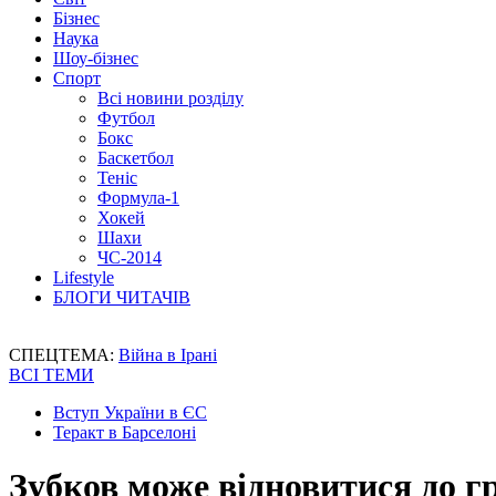
Бізнес
Наука
Шоу-бізнес
Спорт
Всі новини розділу
Футбол
Бокс
Баскетбол
Теніс
Формула-1
Хокей
Шахи
ЧС-2014
Lifestyle
БЛОГИ ЧИТАЧІВ
СПЕЦТЕМА:
Війна в Ірані
ВСІ ТЕМИ
Вступ України в ЄС
Теракт в Барселоні
Зубков може відновитися до г