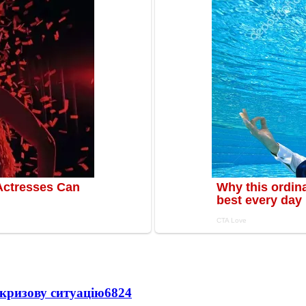
кризову ситуацію
6824