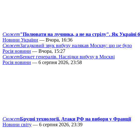
Сюжет
"Полювати на лучника, а не на стрілу". Як Україні 
Новини України
— Вчора, 16:36
Сюжет
Загадковий звук вибуху налякав Москву: що це було
Росія новини
— Вчора, 15:27
Сюжет
Бенкет генералів. Наслідки вибуху в Москві
Росія новини
— 6 серпня 2026, 23:58
Сюжет
Брудні технології. Атаки РФ на вибори у Франції
Новини світу
— 6 серпня 2026, 23:39