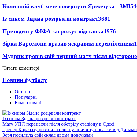
Колишній клуб хоче повернути Яремчука - ЗМІ
54
Із сином Зідана розірвали контракт
3681
Президенту ФІФА загрожує відставка
1976
Зірка Барселони вразив яскравим перевтіленням
1
Мудрик провів свій перший матч після відсторон
Читати коментарі
Новини футболу
Останні
Популярні
Коментовані
Із сином Зідана розірвали контракт
Матч УПЛ перенесли після обстрілу стадіону в Одесі
Тренер Карабаху розкрив головну причину поразки від Динамо
Зоря посилила свій склад двома новачками