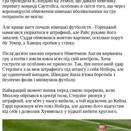
Гра проходила в Лондоні на
Уемблі
, що давало невелику
перевагу команді Саутгейса, особливо в світлі того, що через
коронавірусні обмеження німецькі вболівальники на гру
потрапити не могли.
Але краще матч почали німецькі футболісти - Горецький
намагався увірватися в штрафний, але Райс руками його
завалив. Суддя обмежився жовтою карткою, оскільки поруч
біг Уокер, а Хаверц пробив у стінку.
Після десяти хвилин переваги Німеччини Англія вирівняла
гру, а потім і зовсім взяла м'яч під свій контроль. Хоча
гостроти це особливо не принесло. Так, був непоганий удар
Стерлінга з-за меж штрафного під штангу і сейв Нойєра, але
це одиничний випадок. Швидше йшла в'язка боротьба з
безліччю фолів і мінімумом футболу.
Найкращий момент виник перед самою перервою, коли
Мюллер обрізався в центрі поля, Стерлінг рвонув у
штрафний, але м'яч у нього вибили, а той відскочив до Кейна.
Гаррі прокинув м'яч повз Нойєра, але далеко його відпустив
від себе і дозволив Хуммельсу у підкаті вибити круглого.