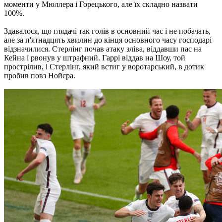
моменти у Мюллера і Горецького, але їх складно назвати
100%.
Здавалося, що глядачі так голів в основний час і не побачать,
але за п'ятнадцять хвилин до кінця основного часу господарі
відзначилися. Стерлінг почав атаку зліва, віддавши пас на
Кейна і рвонув у штрафний. Гаррі віддав на Шоу, той
прострілив, і Стерлінг, який встиг у воротарський, в дотик
пробив повз Нойєра.