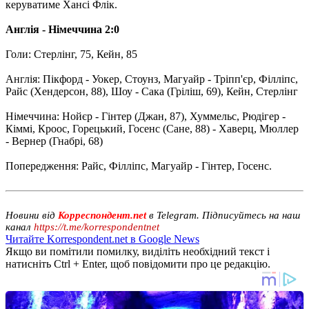
керуватиме Хансі Флік.
Англія - ​​Німеччина 2:0
Голи: Стерлінг, 75, Кейн, 85
Англія: Пікфорд - Уокер, Стоунз, Магуайр - Тріпп'єр, Філліпс,
Райс (Хендерсон, 88), Шоу - Сака (Гріліш, 69), Кейн, Стерлінг
Німеччина: Нойєр - Гінтер (Джан, 87), Хуммельс, Рюдігер -
Кіммі, Кроос, Горецький, Госенс ​​(Сане, 88) - Хаверц, Мюллер
- Вернер (Гнабрі, 68)
Попередження: Райс, Філліпс, Магуайр - Гінтер, Госенс.
Новини від
Корреспондент.net
в Telegram. Підписуйтесь на наш
канал
https://t.me/korrespondentnet
Читайте Korrespondent.net в Google News
Якщо ви помітили помилку, виділіть необхідний текст і
натисніть Ctrl + Enter, щоб повідомити про це редакцію.