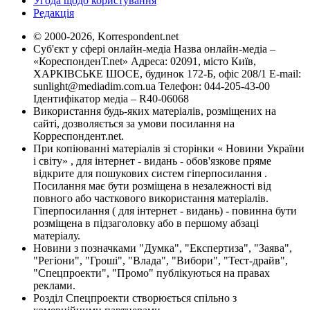
Угода щодо користування
Редакція
© 2000-2026, Korrespondent.net
Суб'єкт у сфері онлайн-медіа Назва онлайн-медіа –
«КореспонденТ.net» Адреса: 02091, місто Київ,
ХАРКІВСЬКЕ ШОСЕ, будинок 172-Б, офіс 208/1 E-mail:
sunlight@mediadim.com.ua
Телефон: 044-205-43-00
Ідентифікатор медіа – R40-06068
Використання будь-яких матеріалів, розміщених на
сайті, дозволяється за умови посилання на
Корреспондент.net.
При копіюванні матеріалів зі сторінки « Новини України
і світу» , для інтернет - видань - обов'язкове пряме
відкрите для пошукових систем гіперпосилання .
Посилання має бути розміщена в незалежності від
повного або часткового використання матеріалів.
Гіперпосилання ( для інтернет - видань) - повинна бути
розміщена в підзаголовку або в першому абзаці
матеріалу.
Новини з позначками "Думка", "Експертиза", "Заява",
"Регіони", "Гроші", "Влада", "Вибори", "Тест-драйв",
"Спецпроекти", "Промо" публікуються на правах
реклами.
Розділ Спецпроекти створюється спільно з