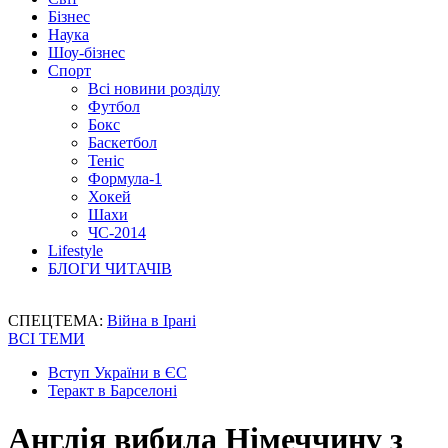
Бізнес
Наука
Шоу-бізнес
Спорт
Всі новини розділу
Футбол
Бокс
Баскетбол
Теніс
Формула-1
Хокей
Шахи
ЧС-2014
Lifestyle
БЛОГИ ЧИТАЧІВ
СПЕЦТЕМА:
Війна в Ірані
ВСІ ТЕМИ
Вступ України в ЄС
Теракт в Барселоні
Англія вибила Німеччину з