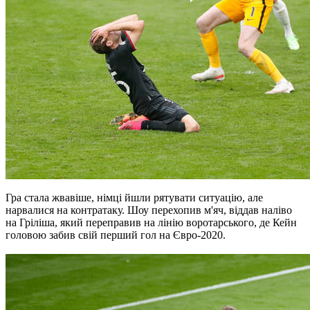
Гра стала жвавіше, німці йшли рятувати ситуацію, але
нарвалися на контратаку. Шоу перехопив м'яч, віддав наліво
на Гріліша, який переправив на лінію воротарського, де Кейн
головою забив свій перший гол на Євро-2020.