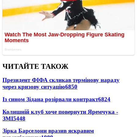
ЧИТАЙТЕ ТАКОЖ
Президент ФІФА скликав термінову нараду
через кризову ситуацію
6850
Із сином Зідана розірвали контракт
6824
Колишній клуб хоче повернути Яремчука -
ЗМІ
5448
Зірка Барселони вразив яскравим