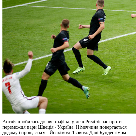
Англія пробилась до чвертьфіналу, де в Римі зіграє проти
переможця пари Швеція - Україна. Німеччина повертається
додому і прощається з Йоахімом Льовом. Далі Бундестімом