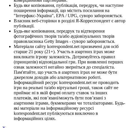
комерційними партнерами.
Будь яке копіювання, публікація, передрук, чи наступне
поширення інформації, що містить посилання на
"Інтерфакс-Україна", EPA / UPG, суворо забороняється.
Власник веб-сторінки в розділі Я-Корреспондент є автор
публікації.
Будь-яке копіювання, передрук та відтворення
фотографічних творів та/або аудіовізуальних творів
правовласника Getty Images - суворо забороняється.
Матеріали сайту korrespondent.net призначені для осіб
старше 21 року (21+). Участь в азартних іграх може
викликати ігрову залежність. Дотримуйтесь правил
(принципів) відповідальної гри. При виявленні перших
ознак залежності негайно зверніться до спеціаліста.
Пам'ятайте, що участь в азартних іграх не може бути
джерелом доходів або альтернативою роботі.
Інформаційний ресурс korrespondent.net не проводить
ігри на реальні та/або віртуальні гроші, також сайт не
приймає ні в якій формі оплату ставок та інших
платежів, які пов’язані/можуть бути пов’язані з
азартними іграми, букмекерами чи тоталізаторами. Будь-
які матеріали на інформаційному ресурсі
korrespondent.net публікуються виключно в
інформаційних цілях.