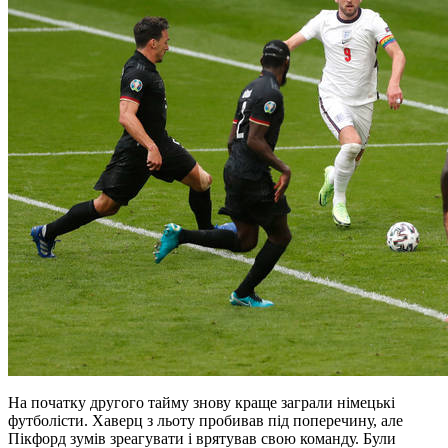
На початку другого тайму знову краще заграли німецькі
футболісти. Хаверц з льоту пробивав під поперечину, але
Пікфорд зумів зреагувати і врятував свою команду. Були