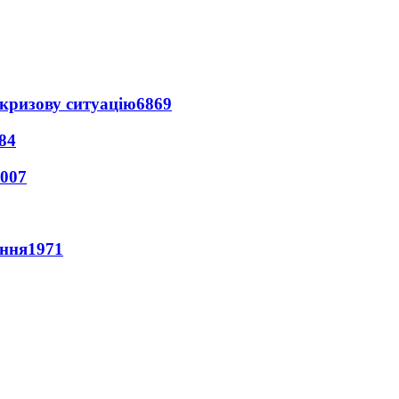
кризову ситуацію
6869
84
007
ення
1971