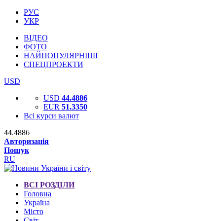
РУС
УКР
ВІДЕО
ФОТО
НАЙПОПУЛЯРНІШІ
СПЕЦПРОЕКТИ
USD
USD
44.4886
EUR
51.3350
Всі курси валют
44.4886
Авторизація
Пошук
RU
ВСІ РОЗДІЛИ
Головна
Україна
Місто
Світ