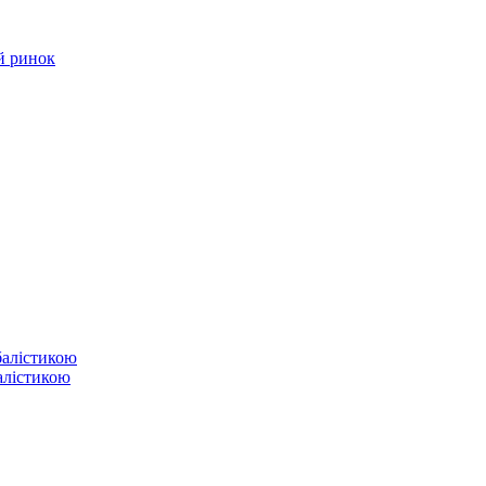
й ринок
балістикою