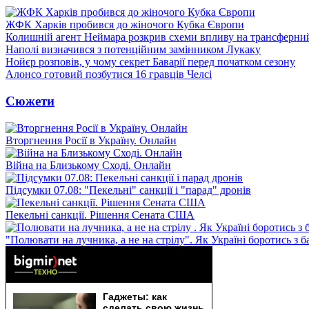
ЖФК Харків пробився до жіночого Кубка Європи
Колишній агент Неймара розкрив схеми впливу на трансферни
Наполі визначився з потенційним замінником Лукаку
Нойєр розповів, у чому секрет Баварії перед початком сезону
Алонсо готовий позбутися 16 гравців Челсі
Сюжети
Вторгнення Росії в Україну. Онлайн
Війна на Близькому Сході. Онлайн
Підсумки 07.08: "Пекельні" санкції і "парад" дронів
Пекельні санкції. Рішення Сената США
"Полювати на лучника, а не на стрілу". Як Україні боротись з 