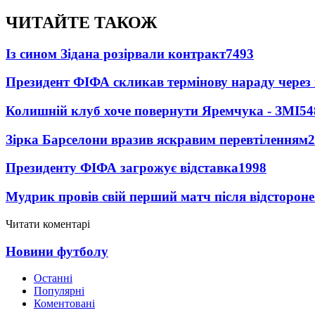
ЧИТАЙТЕ ТАКОЖ
Із сином Зідана розірвали контракт
7493
Президент ФІФА скликав термінову нараду через 
Колишній клуб хоче повернути Яремчука - ЗМІ
54
Зірка Барселони вразив яскравим перевтіленням
2
Президенту ФІФА загрожує відставка
1998
Мудрик провів свій перший матч після відсторон
Читати коментарі
Новини футболу
Останні
Популярні
Коментовані