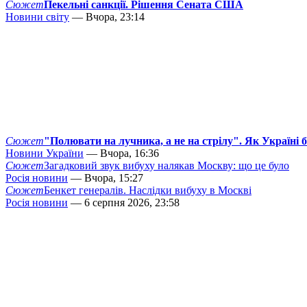
Сюжет
Пекельні санкції. Рішення Сената США
Новини світу
— Вчора, 23:14
Сюжет
"Полювати на лучника, а не на стрілу". Як Україні 
Новини України
— Вчора, 16:36
Сюжет
Загадковий звук вибуху налякав Москву: що це було
Росія новини
— Вчора, 15:27
Сюжет
Бенкет генералів. Наслідки вибуху в Москві
Росія новини
— 6 серпня 2026, 23:58