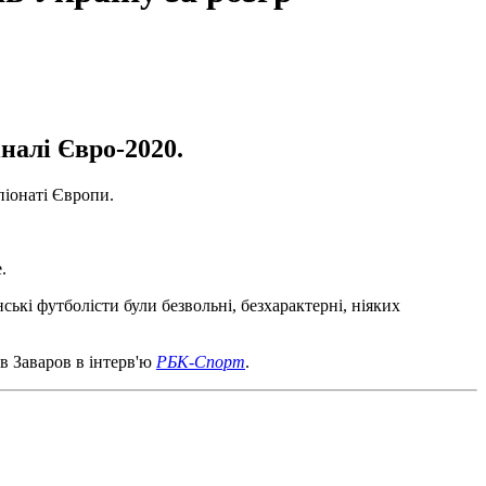
налі Євро-2020.
піонаті Європи.
.
їнські футболісти були безвольні, безхарактерні, ніяких
в Заваров в інтерв'ю
РБК-Спорт
.