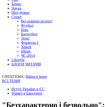
Бізнес
Наука
Шоу-бізнес
Спорт
Всі новини розділу
Футбол
Бокс
Баскетбол
Теніс
Формула-1
Хокей
Шахи
ЧС-2014
Lifestyle
БЛОГИ ЧИТАЧІВ
СПЕЦТЕМА:
Війна в Ірані
ВСІ ТЕМИ
Вступ України в ЄС
Теракт в Барселоні
"Безхарактерно і безвольно":