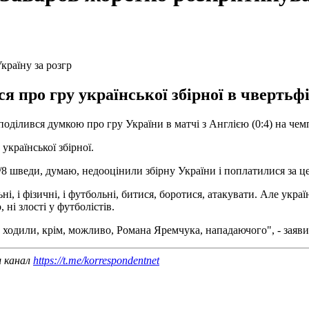
 про гру української збірної в чвертьфі
ділився думкою про гру України в матчі з Англією (0:4) на чем
української збірної.
1/8 шведи, думаю, недооцінили збірну України і поплатилися за це
ьні, і фізичні, і футбольні, битися, боротися, атакувати. Але укра
 ні злості у футболістів.
 ходили, крім, можливо, Романа Яремчука, нападаючого", - заяви
ш канал
https://t.me/korrespondentnet