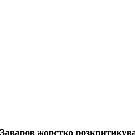
 Заваров жорстко розкритикува