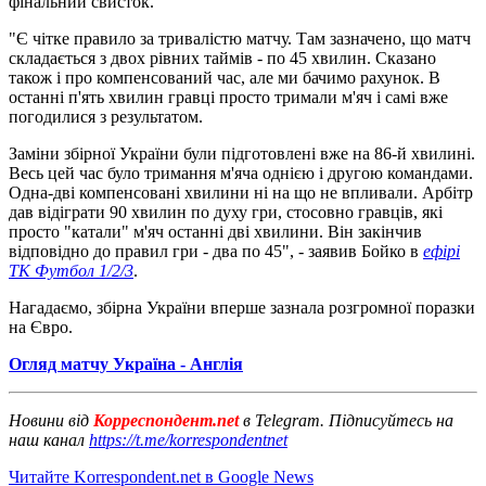
фінальний свисток.
"Є чітке правило за тривалістю матчу. Там зазначено, що матч
складається з двох рівних таймів - по 45 хвилин. Сказано
також і про компенсований час, але ми бачимо рахунок. В
останні п'ять хвилин гравці просто тримали м'яч і самі вже
погодилися з результатом.
Заміни збірної України були підготовлені вже на 86-й хвилині.
Весь цей час було тримання м'яча однією і другою командами.
Одна-дві компенсовані хвилини ні на що не впливали. Арбітр
дав відіграти 90 хвилин по духу гри, стосовно гравців, які
просто "катали" м'яч останні дві хвилини. Він закінчив
відповідно до правил гри - два по 45", - заявив Бойко в
ефірі
ТК Футбол 1/2/3
.
Нагадаємо, збірна України вперше зазнала розгромної поразки
на Євро.
Огляд матчу Україна - Англія
Новини від
Корреспондент.net
в Telegram. Підписуйтесь на
наш канал
https://t.me/korrespondentnet
Читайте Korrespondent.net в Google News