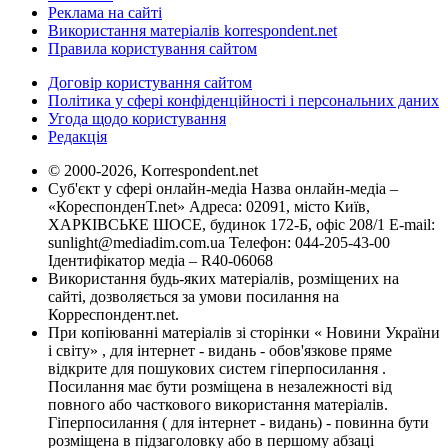
Реклама на сайті
Використання матеріалів korrespondent.net
Правила користування сайтом
Договір користування сайтом
Політика у сфері конфіденційності і персональних даних
Угода щодо користування
Редакція
© 2000-2026, Korrespondent.net
Суб'єкт у сфері онлайн-медіа Назва онлайн-медіа –
«КореспонденТ.net» Адреса: 02091, місто Київ,
ХАРКІВСЬКЕ ШОСЕ, будинок 172-Б, офіс 208/1 E-mail:
sunlight@mediadim.com.ua
Телефон: 044-205-43-00
Ідентифікатор медіа – R40-06068
Використання будь-яких матеріалів, розміщених на
сайті, дозволяється за умови посилання на
Корреспондент.net.
При копіюванні матеріалів зі сторінки « Новини України
і світу» , для інтернет - видань - обов'язкове пряме
відкрите для пошукових систем гіперпосилання .
Посилання має бути розміщена в незалежності від
повного або часткового використання матеріалів.
Гіперпосилання ( для інтернет - видань) - повинна бути
розміщена в підзаголовку або в першому абзаці