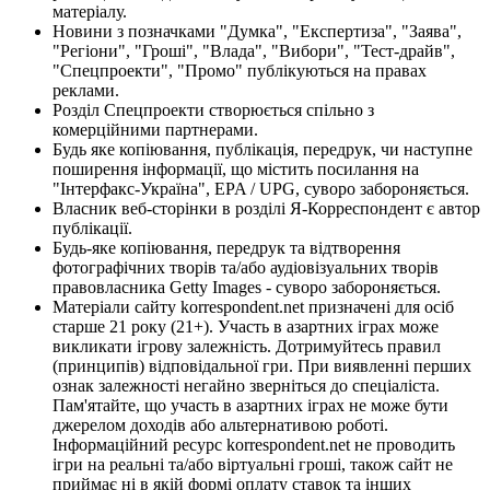
матеріалу.
Новини з позначками "Думка", "Експертиза", "Заява",
"Регіони", "Гроші", "Влада", "Вибори", "Тест-драйв",
"Спецпроекти", "Промо" публікуються на правах
реклами.
Розділ Спецпроекти створюється спільно з
комерційними партнерами.
Будь яке копіювання, публікація, передрук, чи наступне
поширення інформації, що містить посилання на
"Інтерфакс-Україна", EPA / UPG, суворо забороняється.
Власник веб-сторінки в розділі Я-Корреспондент є автор
публікації.
Будь-яке копіювання, передрук та відтворення
фотографічних творів та/або аудіовізуальних творів
правовласника Getty Images - суворо забороняється.
Матеріали сайту korrespondent.net призначені для осіб
старше 21 року (21+). Участь в азартних іграх може
викликати ігрову залежність. Дотримуйтесь правил
(принципів) відповідальної гри. При виявленні перших
ознак залежності негайно зверніться до спеціаліста.
Пам'ятайте, що участь в азартних іграх не може бути
джерелом доходів або альтернативою роботі.
Інформаційний ресурс korrespondent.net не проводить
ігри на реальні та/або віртуальні гроші, також сайт не
приймає ні в якій формі оплату ставок та інших