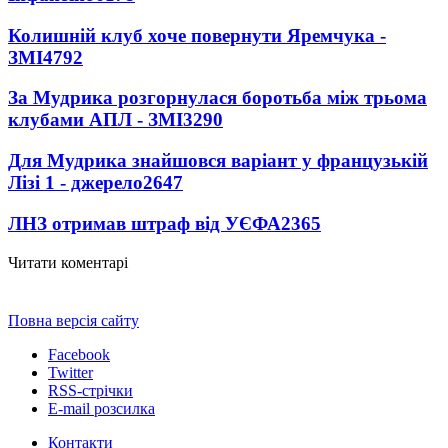
Колишній клуб хоче повернути Яремчука -
ЗМІ
4792
За Мудрика розгорнулася боротьба між трьома
клубами АПЛ - ЗМІ
3290
Для Мудрика знайшовся варіант у французькій
Лізі 1 - джерело
2647
ЛНЗ отримав штраф від УЄФА
2365
Читати коментарі
Повна версія сайту
Facebook
Twitter
RSS-стрічки
E-mail розсилка
Контакти