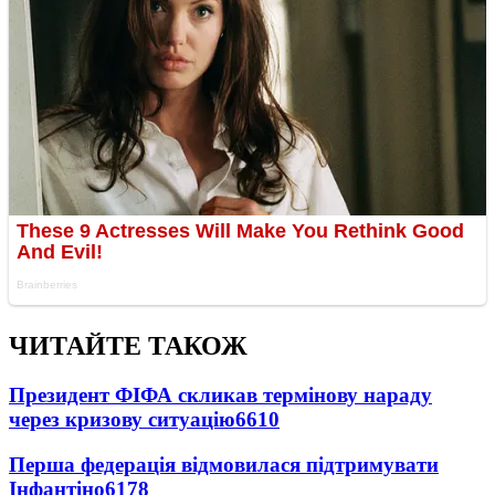
ЧИТАЙТЕ ТАКОЖ
Президент ФІФА скликав термінову нараду
через кризову ситуацію
6610
Перша федерація відмовилася підтримувати
Інфантіно
6178