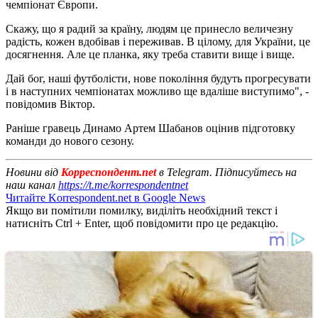
чемпіонат Європи.
Скажу, що я радий за країну, людям це принесло величезну
радість, кожен вдобівав і переживав. В цілому, для України, це
досягнення. Але це планка, яку треба ставити вище і вище.
Дай бог, наші футболісти, нове покоління будуть прогресувати
і в наступних чемпіонатах можливо ще вдаліше виступимо", -
повідомив Віктор.
Раніше гравець Динамо Артем Шабанов оцінив підготовку
команди до нового сезону.
Новини від
Корреспондент.net
в Telegram. Підписуйтесь на
наш канал
https://t.me/korrespondentnet
Читайте Korrespondent.net в Google News
Якщо ви помітили помилку, виділіть необхідний текст і
натисніть Ctrl + Enter, щоб повідомити про це редакцію.