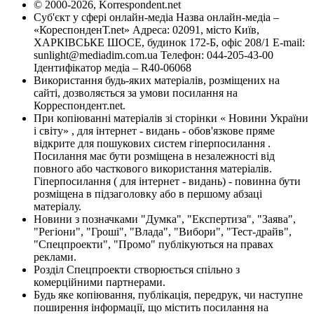
© 2000-2026, Korrespondent.net
Суб'єкт у сфері онлайн-медіа Назва онлайн-медіа –
«КореспонденТ.net» Адреса: 02091, місто Київ,
ХАРКІВСЬКЕ ШОСЕ, будинок 172-Б, офіс 208/1 E-mail:
sunlight@mediadim.com.ua
Телефон: 044-205-43-00
Ідентифікатор медіа – R40-06068
Використання будь-яких матеріалів, розміщених на
сайті, дозволяється за умови посилання на
Корреспондент.net.
При копіюванні матеріалів зі сторінки « Новини України
і світу» , для інтернет - видань - обов'язкове пряме
відкрите для пошукових систем гіперпосилання .
Посилання має бути розміщена в незалежності від
повного або часткового використання матеріалів.
Гіперпосилання ( для інтернет - видань) - повинна бути
розміщена в підзаголовку або в першому абзаці
матеріалу.
Новини з позначками "Думка", "Експертиза", "Заява",
"Регіони", "Гроші", "Влада", "Вибори", "Тест-драйв",
"Спецпроекти", "Промо" публікуються на правах
реклами.
Розділ Спецпроекти створюється спільно з
комерційними партнерами.
Будь яке копіювання, публікація, передрук, чи наступне
поширення інформації, що містить посилання на