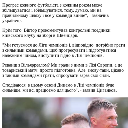
Прогрес кожного футболіста з кожним роком може
збільшуватися і збільшуватися, тому, думаю, ми на
правильному шляху і все у команди вийде", - зазначив
українець.
Крім того, Віктор прокоментував контрольні поєдинки
київського клубу на зборі в Швейцарії.
"Ми готуємося до Ліги чемпіонів і, відповідно, потрібно грати
з сильними командами, щоб прогресувати і підготуватися
належним чином, виступити гідно в Лізі чемпіонів.
Реванш з Вільярреалом? Ми грали з ними в Лізі Європи, а це
товариський матч, просто підготовка. Але, знову-таки, цікаво
з такими командами грати, спробувати зараз свої сили.
Сподіваюся, в цьому сезоні Динамо в Лізі чемпіонів буде
сильніше, ми всі працюємо для цього", - заявив Циганков.