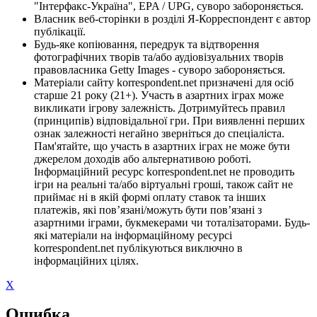
"Інтерфакс-Україна", EPA / UPG, суворо забороняється.
Власник веб-сторінки в розділі Я-Корреспондент є автор
публікації.
Будь-яке копіювання, передрук та відтворення
фотографічних творів та/або аудіовізуальних творів
правовласника Getty Images - суворо забороняється.
Матеріали сайту korrespondent.net призначені для осіб
старше 21 року (21+). Участь в азартних іграх може
викликати ігрову залежність. Дотримуйтесь правил
(принципів) відповідальної гри. При виявленні перших
ознак залежності негайно зверніться до спеціаліста.
Пам'ятайте, що участь в азартних іграх не може бути
джерелом доходів або альтернативою роботі.
Інформаційний ресурс korrespondent.net не проводить
ігри на реальні та/або віртуальні гроші, також сайт не
приймає ні в якій формі оплату ставок та інших
платежів, які пов’язані/можуть бути пов’язані з
азартними іграми, букмекерами чи тоталізаторами. Будь-
які матеріали на інформаційному ресурсі
korrespondent.net публікуються виключно в
інформаційних цілях.
X
Ошибка