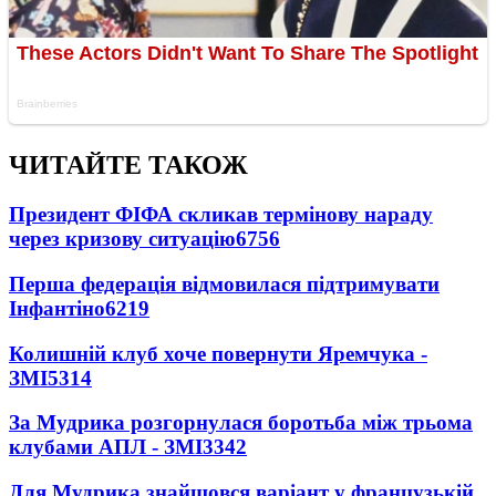
ЧИТАЙТЕ ТАКОЖ
Президент ФІФА скликав термінову нараду
через кризову ситуацію
6756
Перша федерація відмовилася підтримувати
Інфантіно
6219
Колишній клуб хоче повернути Яремчука -
ЗМІ
5314
За Мудрика розгорнулася боротьба між трьома
клубами АПЛ - ЗМІ
3342
Для Мудрика знайшовся варіант у французькій