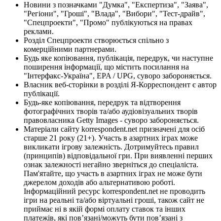
Новини з позначками "Думка", "Експертиза", "Заява",
"Регіони", "Гроші", "Влада", "Вибори", "Тест-драйв",
"Спецпроекти", "Промо" публікуються на правах
реклами.
Розділ Спецпроекти створюється спільно з
комерційними партнерами.
Будь яке копіювання, публікація, передрук, чи наступне
поширення інформації, що містить посилання на
"Інтерфакс-Україна", EPA / UPG, суворо забороняється.
Власник веб-сторінки в розділі Я-Корреспондент є автор
публікації.
Будь-яке копіювання, передрук та відтворення
фотографічних творів та/або аудіовізуальних творів
правовласника Getty Images - суворо забороняється.
Матеріали сайту korrespondent.net призначені для осіб
старше 21 року (21+). Участь в азартних іграх може
викликати ігрову залежність. Дотримуйтесь правил
(принципів) відповідальної гри. При виявленні перших
ознак залежності негайно зверніться до спеціаліста.
Пам'ятайте, що участь в азартних іграх не може бути
джерелом доходів або альтернативою роботі.
Інформаційний ресурс korrespondent.net не проводить
ігри на реальні та/або віртуальні гроші, також сайт не
приймає ні в якій формі оплату ставок та інших
платежів, які пов’язані/можуть бути пов’язані з