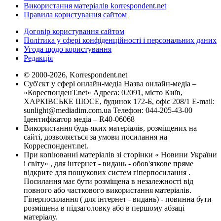
Використання матеріалів korrespondent.net
Правила користування сайтом
Договір користування сайтом
Політика у сфері конфіденційності і персональних даних
Угода щодо користування
Редакція
© 2000-2026, Korrespondent.net
Суб'єкт у сфері онлайн-медіа Назва онлайн-медіа –
«КореспонденТ.net» Адреса: 02091, місто Київ,
ХАРКІВСЬКЕ ШОСЕ, будинок 172-Б, офіс 208/1 E-mail:
sunlight@mediadim.com.ua
Телефон: 044-205-43-00
Ідентифікатор медіа – R40-06068
Використання будь-яких матеріалів, розміщених на
сайті, дозволяється за умови посилання на
Корреспондент.net.
При копіюванні матеріалів зі сторінки « Новини України
і світу» , для інтернет - видань - обов'язкове пряме
відкрите для пошукових систем гіперпосилання .
Посилання має бути розміщена в незалежності від
повного або часткового використання матеріалів.
Гіперпосилання ( для інтернет - видань) - повинна бути
розміщена в підзаголовку або в першому абзаці
матеріалу.