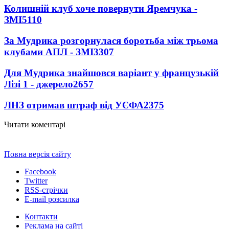
Колишній клуб хоче повернути Яремчука -
ЗМІ
5110
За Мудрика розгорнулася боротьба між трьома
клубами АПЛ - ЗМІ
3307
Для Мудрика знайшовся варіант у французькій
Лізі 1 - джерело
2657
ЛНЗ отримав штраф від УЄФА
2375
Читати коментарі
Повна версія сайту
Facebook
Twitter
RSS-стрічки
E-mail розсилка
Контакти
Реклама на сайті