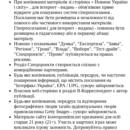
При копіюванні матеріалів зі сторінки « Новини України
і світу» , для інтернет - видань - обов'язкове пряме
відкрите для пошукових систем гіперпосилання .
Посилання має бути розміщена в незалежності від
повного або часткового використання матеріалів.
Гіперпосилання ( для інтернет - видань) - повинна бути
розміщена в підзаголовку або в першому абзаці
матеріалу.
Новини з позначками "Думка", "Експертиза", "Заява",
"Регіони", "Гроші", "Влада", "Вибори", "Тест-драйв",
"Спецпроекти", "Промо" публікуються на правах
реклами.
Розділ Спецпроекти створюється спільно з
комерційними партнерами.
Будь яке копіювання, публікація, передрук, чи наступне
поширення інформації, що містить посилання на
"Інтерфакс-Україна", EPA / UPG, суворо забороняється.
Власник веб-сторінки в розділі Я-Корреспондент є автор
публікації.
Будь-яке копіювання, передрук та відтворення
фотографічних творів та/або аудіовізуальних творів
правовласника Getty Images - суворо забороняється.
Матеріали сайту korrespondent.net призначені для осіб
старше 21 року (21+). Участь в азартних іграх може
викликати ігрову залежність. Дотримуйтесь правил