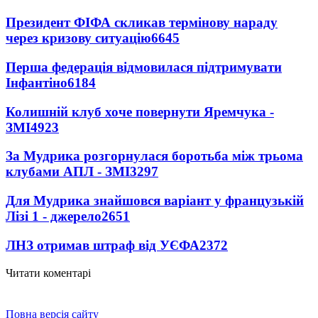
Президент ФІФА скликав термінову нараду
через кризову ситуацію
6645
Перша федерація відмовилася підтримувати
Інфантіно
6184
Колишній клуб хоче повернути Яремчука -
ЗМІ
4923
За Мудрика розгорнулася боротьба між трьома
клубами АПЛ - ЗМІ
3297
Для Мудрика знайшовся варіант у французькій
Лізі 1 - джерело
2651
ЛНЗ отримав штраф від УЄФА
2372
Читати коментарі
Повна версія сайту