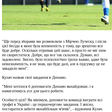
"Ще перед зборами ми розмовляли з Мірчею Луческу, і після
цієї бесіди в мене була впевненість у тому, що зрештою все
буде добре. Оскільки отримав цей шанс, я просто не міг ним
не скористатися. Добре, що все так склалося. Думаю, всі
задоволені. Звісно, було психологічно трохи важко, адже була
невизначеність, я не знав, що буде далі, але в підсумку це не
завадило мені".
Кулач назвав свої завдання в Динамо.
"Мені хотілося б допомагати Динамо якнайдовше, і я
намагатимусь усе для цього робити.
Особисті цілі? Як мінімум, допомогти команді виграти всі
трофеї в Україні - це першочергове завдання. І звісно,
постаратися забити якнайбільше м'ячів", - відзначив Кулач.