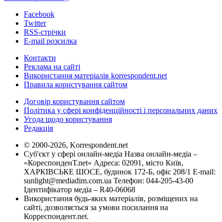
Facebook
Twitter
RSS-стрічки
E-mail розсилка
Контакти
Реклама на сайті
Використання матеріалів korrespondent.net
Правила користування сайтом
Договір користування сайтом
Політика у сфері конфіденційності і персональних даних
Угода щодо користування
Редакція
© 2000-2026, Korrespondent.net
Суб'єкт у сфері онлайн-медіа Назва онлайн-медіа –
«КореспонденТ.net» Адреса: 02091, місто Київ,
ХАРКІВСЬКЕ ШОСЕ, будинок 172-Б, офіс 208/1 E-mail:
sunlight@mediadim.com.ua
Телефон: 044-205-43-00
Ідентифікатор медіа – R40-06068
Використання будь-яких матеріалів, розміщених на
сайті, дозволяється за умови посилання на
Корреспондент.net.