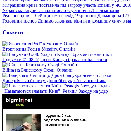
Міграційна криза поставила під загрозу участь Іспанії у ЧС-203
Українські клуби зазнали поразок у жіночій Лізі чемпіонів
Реал погодив із Лейпцигом перехід 19-річного Діоманде за 125
Головний тренер Динамо закликав вірити в командну силу в ма
Сюжети
Вторгнення Росії в Україну. Онлайн
Підсумки 05.08: Удар по Києву і брак антибалістики
Війна на Близькому Сході. Онлайн
Диверсія в Лейпцигу. Дрон біля українського літака
"Намагаються зламати Київ". Реакція Заходу на удар