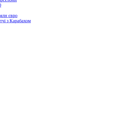
0
 млн євро
тчі з Карабахом