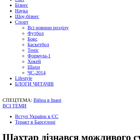
Бізнес
Наука
Шоу-бізнес
Спорт
Всі новини розділу
Футбол
Бокс
Баскетбол
Теніс
Формула-1
Хокей
Шахи
ЧС-2014
Lifestyle
БЛОГИ ЧИТАЧІВ
СПЕЦТЕМА:
Війна в Ірані
ВСІ ТЕМИ
Вступ України в ЄС
Теракт в Барселоні
Шахтар дізнався можливого с