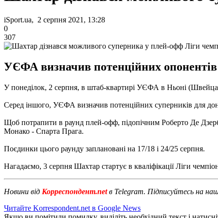
iSport.ua, 2 серпня 2021, 13:28
0
307
УЄФА визначив потенційних опонентів 
У понеділок, 2 серпня, в штаб-квартирі УЄФА в Ньоні (Швейцар
Серед іншого, УЄФА визначив потенційних суперників для до
Щоб потрапити в раунд плей-офф, підопічним Роберто Де Дзербі 
Монако - Спарта Прага.
Поєдинки цього раунду заплановані на 17/18 і 24/25 серпня.
Нагадаємо, 3 серпня Шахтар стартує в кваліфікації Ліги чемпіоні
Новини від
Корреспондент.net
в Telegram. Підписуйтесь на на
Читайте Korrespondent.net в Google News
Якщо ви помітили помилку, виділіть необхідний текст і натисніт