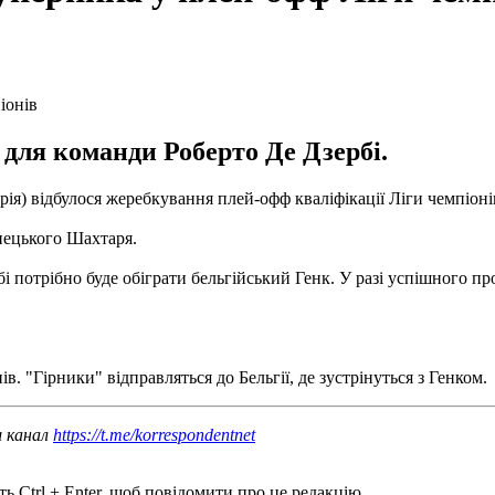
для команди Роберто Де Дзербі.
ія) відбулося жеребкування плей-офф кваліфікації Ліги чемпіоні
нецького Шахтаря.
потрібно буде обіграти бельгійський Генк. У разі успішного про
в. "Гірники" відправляться до Бельгії, де зустрінуться з Генком.
ш канал
https://t.me/korrespondentnet
ь Ctrl + Enter, щоб повідомити про це редакцію.