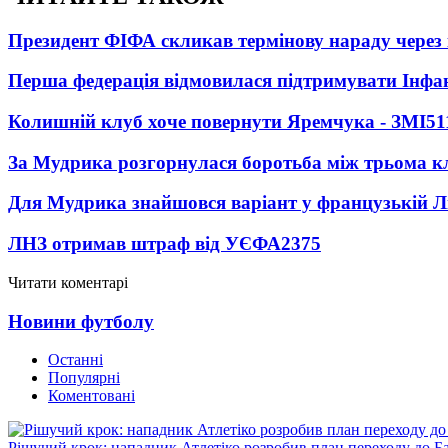
Президент ФІФА скликав термінову нараду через 
Перша федерація відмовилася підтримувати Інфа
Колишній клуб хоче повернути Яремчука - ЗМІ
51
За Мудрика розгорнулася боротьба між трьома 
Для Мудрика знайшовся варіант у французькій Ліз
ЛНЗ отримав штраф від УЄФА
2375
Читати коментарі
Новини футболу
Останні
Популярні
Коментовані
Рішучий крок: нападник Атлетіко розробив план переходу до Б