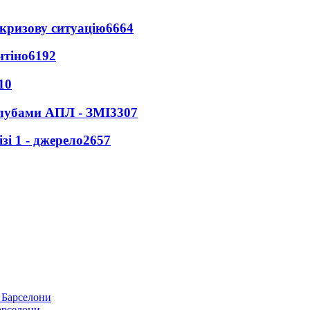
кризову ситуацію
6664
нтіно
6192
10
клубами АПЛ - ЗМІ
3307
і 1 - джерело
2657
арселони