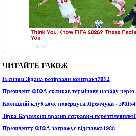
ЧИТАЙТЕ ТАКОЖ
Із сином Зідана розірвали контракт
7012
Президент ФІФА скликав термінову нараду через 
Колишній клуб хоче повернути Яремчука - ЗМІ
54
Зірка Барселони вразив яскравим перевтіленням
1
Президенту ФІФА загрожує відставка
1988