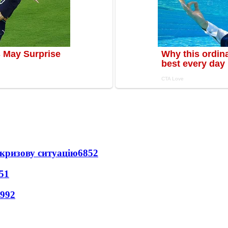
кризову ситуацію
6852
51
992