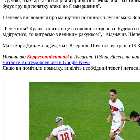
"Думаю, Шахтар такого ж рівня приблизно. Можливо, за стилем -
будує гру від початку атаки до її завершення".
Шепелєв висловився про майбутній поєдинок з луганською Зор
"Репетиція? Краще запитати це в головного тренера. Будемо гот
відігратися, то виграємо з великим рахунком", - відзначив Шепе
Матч Зоря-Динамо відбудеться 8 серпня. Початок зустрічі о 19:3
Новини від
Корреспондент.net
в Telegram. Підписуйтесь на на
Читайте Korrespondent.net в Google News
Якщо ви помітили помилку, виділіть необхідний текст і натисніт