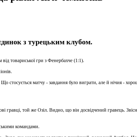
динок з турецьким клубом.
д товариської гри з Фенербахче (1:1).
іонів.
 Що стосується матчу - завдання було виграти, але й нічия - хор
ові гравці, той же Озіл. Видно, що він досвідчений гравець. Звіс
нськими командами.