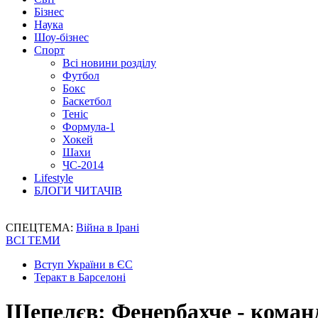
Бізнес
Наука
Шоу-бізнес
Спорт
Всі новини розділу
Футбол
Бокс
Баскетбол
Теніс
Формула-1
Хокей
Шахи
ЧС-2014
Lifestyle
БЛОГИ ЧИТАЧІВ
СПЕЦТЕМА:
Війна в Ірані
ВСІ ТЕМИ
Вступ України в ЄС
Теракт в Барселоні
Шепелєв: Фенербахче - команд