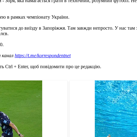
 Зоря, яка намагається грати в технічний, розумний футбол. Не 
ею в рамках чемпіонату України.
уватися до виїзду в Запоріжжя. Там завжди непросто. У нас там 
лєв.
0.
ш канал
https://t.me/korrespondentnet
ь Ctrl + Enter, щоб повідомити про це редакцію.