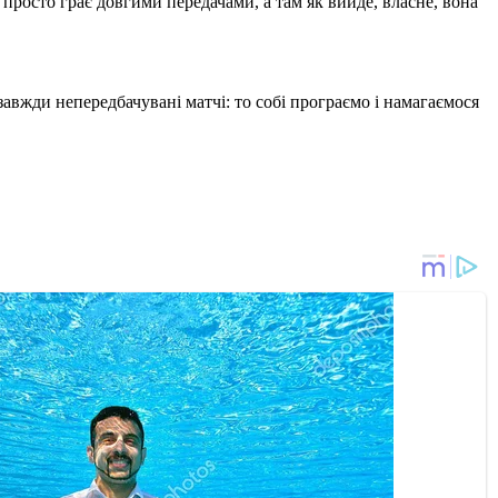
просто грає довгими передачами, а там як вийде, власне, вона
завжди непередбачувані матчі: то собі програємо і намагаємося