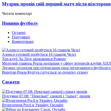
Мудрик провів свій перший матч після відсторон
Читати коментарі
Новини футболу
Останні
Популярні
Коментовані
Алонсо готовий позбутися 16 гравців Челсі
Топ-клуб Ла Ліги зацікавився Ромеро
Молодий гравець Реала потрапив у сферу інтересів клубів АПЛ
Леганес оголосив про підписання сина легендарного футболіст
Воротар Реала Куртуа готується до початку сезону
Сюжети
Підсумки 07.08: "Пекельні" санкції і "парад" дронів
Вторгнення Росії в Україну. Онлайн