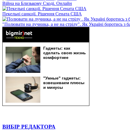
Війна на Близькому Сході. Онлайн
Пекельні санкції. Рішення Сената США
"Полювати на лучника, а не на стрілу". Як Україні боротись з 
ВИБІР РЕДАКТОРА