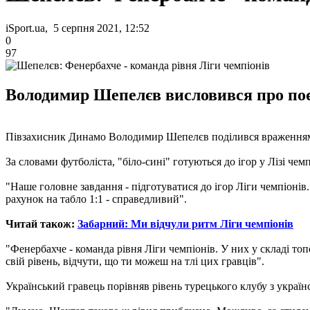
iSport.ua, 5 серпня 2021, 12:52
0
97
Володимир Шепелєв висловився про поє
Півзахисник Динамо Володимир Шепелєв поділився враженням ві
За словами футболіста, "біло-сині" готуються до ігор у Лізі чемп
"Наше головне завдання - підготуватися до ігор Ліги чемпіонів.
рахунок на табло 1:1 - справедливий".
Читай також:
Забарний: Ми відчули ритм Ліги чемпіонів
"Фенербахче - команда рівня Ліги чемпіонів. У них у складі топ
свій рівень, відчути, що ти можеш на тлі цих гравців".
Український гравець порівняв рівень турецького клубу з украї