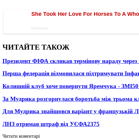
ЧИТАЙТЕ ТАКОЖ
Президент ФІФА скликав термінову нараду через 
Перша федерація відмовилася підтримувати Інфа
Колишній клуб хоче повернути Яремчука - ЗМІ
50
За Мудрика розгорнулася боротьба між трьома 
Для Мудрика знайшовся варіант у французькій Ліз
ЛНЗ отримав штраф від УЄФА
2375
Читати коментарі