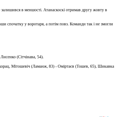
е залишився в меншості. Атанаскоскі отримав другу жовту в
ши спочатку у воротаря, а потім повз. Команди так і не змогли
Лисенко (Сітчінава, 54).
корац, Мітошевіч (Ламанж, 83) - Оміртаєв (Тошев, 65), Шикавка