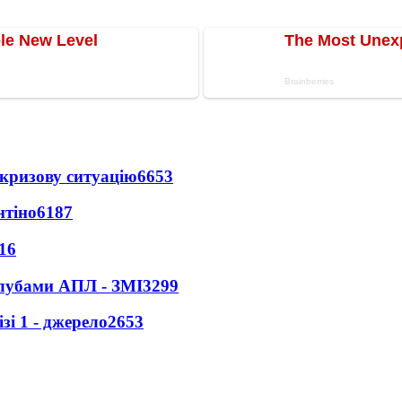
кризову ситуацію
6653
нтіно
6187
16
клубами АПЛ - ЗМІ
3299
і 1 - джерело
2653