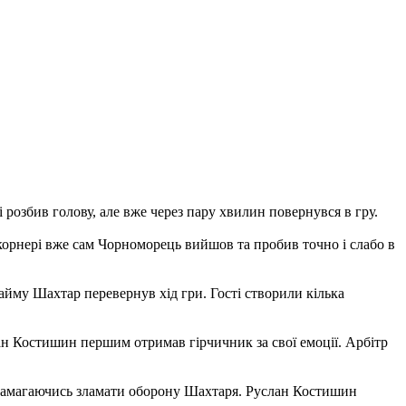
 розбив голову, але вже через пару хвилин повернувся в гру.
корнері вже сам Чорноморець вийшов та пробив точно і слабо в
айму Шахтар перевернув хід гри. Гості створили кілька
лан Костишин першим отримав гірчичник за свої емоції. Арбітр
і, намагаючись зламати оборону Шахтаря. Руслан Костишин