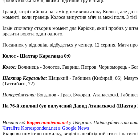
зробив кілька замін, якими підсилив гру в атаці.
Гравці, котрі вийшли на заміну, оживили атаку Колоса, але до
моменті, коли гравець Колоса випустив м'яч за межі поля. З тіє
Ільїн спочатку створив момент для Каріоки, який пробив у штан
вразити ворота один одного.
Поєдинок у відповідь відбудеться у четвер, 12 серпня. Матч про
Колос - Шахтар Караганда 0:0
Колос:
Волинець - Золотов, Гавриш, Петров, Чорноморець - Богда
Шахтар Караганда:
Шацький - Габишев (Кибирай, 66), Мавутор
(Таттибаєв, 72).
Попередження:
Богданов - Граф, Букорац, Атанаскоскі, Габишев
На 76-й хвилині був вилучений Давид Атанаскоскі (Шахтар 
Новини від
Корреспондент.net
у Telegram. Підписуйтесь на на
Читайте Korrespondent.net в Google News
Якщо ви помітили помилку, виділіть необхідний текст і натисніт