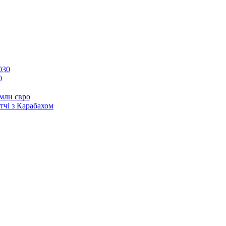
0
 млн євро
тчі з Карабахом