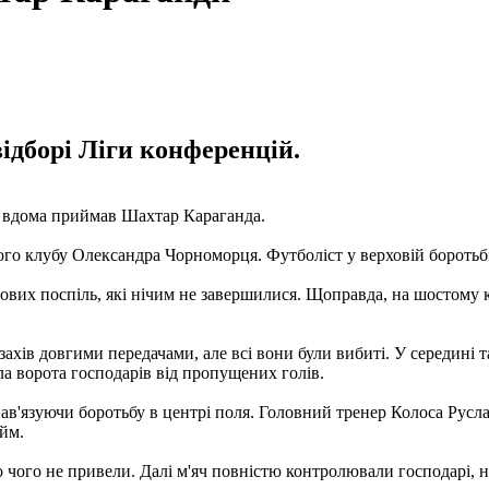
відборі Ліги конференцій.
с вдома приймав Шахтар Караганда.
кого клубу Олександра Чорноморця. Футболіст у верховій боротьбі
тових поспіль, які нічим не завершилися. Щоправда, на шостому 
хів довгими передачами, але всі вони були вибиті. У середині т
ла ворота господарів від пропущених голів.
 нав'язуючи боротьбу в центрі поля. Головний тренер Колоса Рус
айм.
і до чого не привели. Далі м'яч повністю контролювали господар