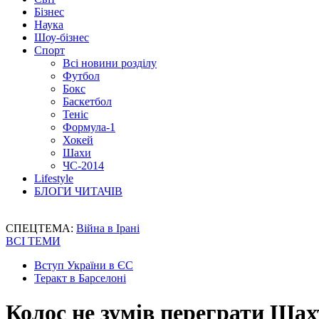
Бізнес
Наука
Шоу-бізнес
Спорт
Всі новини розділу
Футбол
Бокс
Баскетбол
Теніс
Формула-1
Хокей
Шахи
ЧС-2014
Lifestyle
БЛОГИ ЧИТАЧІВ
СПЕЦТЕМА:
Війна в Ірані
ВСІ ТЕМИ
Вступ України в ЄС
Теракт в Барселоні
Колос не зумів переграти Ша