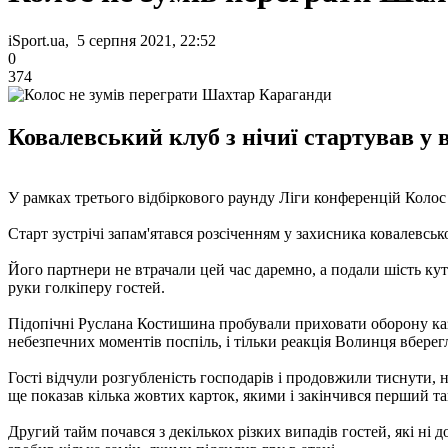
iSport.ua, 5 серпня 2021, 22:52
0
374
Ковалевський клуб з нічиї стартував у 
У рамках третього відбіркового раунду Ліги конференцій Коло
Старт зустрічі запам'ятався розсіченням у захисника ковалевсь
Його партнери не втрачали цей час даремно, а подали шість ку
руки голкіперу гостей.
Підопічні Руслана Костишина пробували приховати оборону каза
небезпечних моментів поспіль, і тільки реакція Волинця вберег
Гості відчули розгубленість господарів і продовжили тиснути,
ще показав кілька жовтих карток, якими і закінчився перший т
Другий тайм почався з декількох різких випадів гостей, які н