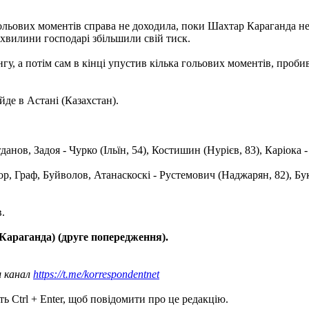
 гольових моментів справа не доходила, поки Шахтар Караганда н
ї хвилини господарі збільшили свій тиск.
гу, а потім сам в кінці упустив кілька гольових моментів, пробив
йде в Астані (Казахстан).
нов, Задоя - Чурко (Ільїн, 54), Костишин (Нурієв, 83), Каріока - 
, Граф, Буйволов, Атанаскоскі - Рустемович (Наджарян, 82), Бу
.
Караганда) (друге попередження).
ш канал
https://t.me/korrespondentnet
ь Ctrl + Enter, щоб повідомити про це редакцію.