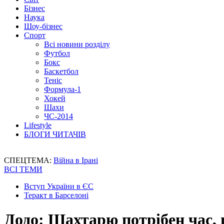
Бізнес
Наука
Шоу-бізнес
Спорт
Всі новини розділу
Футбол
Бокс
Баскетбол
Теніс
Формула-1
Хокей
Шахи
ЧС-2014
Lifestyle
БЛОГИ ЧИТАЧІВ
СПЕЦТЕМА:
Війна в Ірані
ВСІ ТЕМИ
Вступ України в ЄС
Теракт в Барселоні
Додо: Шахтарю потрібен час, 