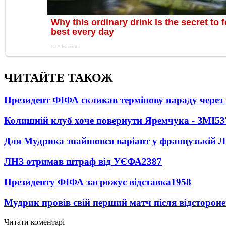
ЧИТАЙТЕ ТАКОЖ
Президент ФІФА скликав термінову нараду через 
Колишній клуб хоче повернути Яремчука - ЗМІ
53
Для Мудрика знайшовся варіант у французькій Ліз
ЛНЗ отримав штраф від УЄФА
2387
Президенту ФІФА загрожує відставка
1958
Мудрик провів свій перший матч після відсторон
Читати коментарі