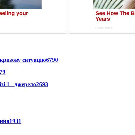
кризову ситуацію
6790
79
і 1 - джерело
2693
ення
1931