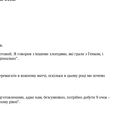
в.
отовий. Я говорив з іншими хлопцями, які грали з Генком, і
ціонально".
перемагати в кожному матчі, оскільки в цьому році ми хочемо
дготовленими, адже нам, безсумнівно, потрібно добути 9 очок -
ному рівні".