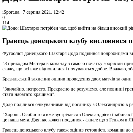
iSport.ua, 7 серпня 2021, 12:42
0
114
Гравець донецького клубу висловився пр
Футболіст донецького Шахтаря Додо поділився подробицями відно
"З приходом Містера в команду з самого початку зборів ми прид
скажу, що всі вже відновилися і почуваються добре. Вважаю, зб
Бразильський захисник оцінив проведення двох матчів за один
"Звичайно, непросто. Прекрасно це розуміємо, але повинні грат
стати набагато кращими".
Додо поділився очікуваннями від поєдинку з Олександрією в р
"Хороші. Особисто я вже зустрічався з Олександрією і забивав 
це наша мета. Для нас кожен поєдинок - фінал: що з Генком в Л
Гравець донецького клубу також оцінив готовність команди до с