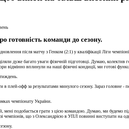
о готовність команди до сезону.
влення після матчу з Генком (2:1) у кваліфікації Ліги чемпіоні
іляли дуже багато уваги фізичній підготовці. Думаю, колектив г
ори відмінно вплинули на наші фізичні кондиції, ми готові функ
 тиждень.
и в плей-офф за результатами минулого сезону. Зараз головне - 
амках чемпіонату України.
їй, мені подобається грати з цією командою. Думаю, ми будемо пі
ізі чемпіонів, що з Олександрією в УПЛ повинні виступати на од
езону.