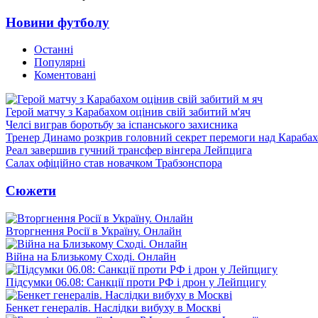
Новини футболу
Останні
Популярні
Коментовані
Герой матчу з Карабахом оцінив свій забитий м'яч
Челсі виграв боротьбу за іспанського захисника
Тренер Динамо розкрив головний секрет перемоги над Караба
Реал завершив гучний трансфер вінгера Лейпцига
Салах офіційно став новачком Трабзонспора
Сюжети
Вторгнення Росії в Україну. Онлайн
Війна на Близькому Сході. Онлайн
Підсумки 06.08: Санкції проти РФ і дрон у Лейпцигу
Бенкет генералів. Наслідки вибуху в Москві