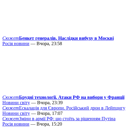
Сюжет
Бенкет генералів. Наслідки вибуху в Москві
Росія новини
— Вчора, 23:58
Сюжет
Брудні технології. Атаки РФ на вибори у Франції
Новини світу
— Вчора, 23:39
Сюжет
Ескалація для Європи. Російський дрон в Лейпцигу
Новини світу
— Вчора, 17:07
Сюжет
Зміни в армії РФ: що стоїть за рішенням Путіна
Росія новини
— Вчора, 15:20