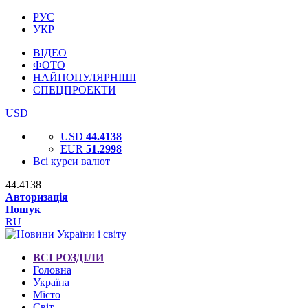
РУС
УКР
ВІДЕО
ФОТО
НАЙПОПУЛЯРНІШІ
СПЕЦПРОЕКТИ
USD
USD
44.4138
EUR
51.2998
Всі курси валют
44.4138
Авторизація
Пошук
RU
ВСІ РОЗДІЛИ
Головна
Україна
Місто
Світ