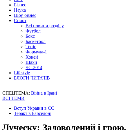
Бізнес
Наука
Шоу-бізнес
Спорт
Всі новини розділу
Футбол
Бокс
Баскетбол
Теніс
Формула-1
Хокей
Шахи
ЧС-2014
Lifestyle
БЛОГИ ЧИТАЧІВ
СПЕЦТЕМА:
Війна в Ірані
ВСІ ТЕМИ
Вступ України в ЄС
Теракт в Барселоні
Луческу: Задоволений і грою,