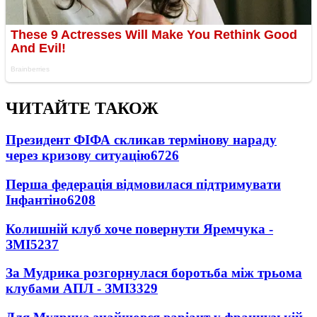
ЧИТАЙТЕ ТАКОЖ
Президент ФІФА скликав термінову нараду
через кризову ситуацію
6726
Перша федерація відмовилася підтримувати
Інфантіно
6208
Колишній клуб хоче повернути Яремчука -
ЗМІ
5237
За Мудрика розгорнулася боротьба між трьома
клубами АПЛ - ЗМІ
3329