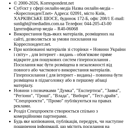
© 2000-2026, Korrespondent.net
Суб'єкт у сфері онлайн-медіа Назва онлайн-медіа –
«КореспонденТ.net» Адреса: 02091, місто Київ,
ХАРКІВСЬКЕ ШОСЕ, будинок 172-Б, офіс 208/1 E-mail:
sunlight@mediadim.com.ua
Телефон: 044-205-43-00
Ідентифікатор медіа – R40-06068
Використання будь-яких матеріалів, розміщених на
сайті, дозволяється за умови посилання на
Корреспондент.net.
При копіюванні матеріалів зі сторінки « Новини України
і світу» , для інтернет - видань - обов'язкове пряме
відкрите для пошукових систем гіперпосилання .
Посилання має бути розміщена в незалежності від
повного або часткового використання матеріалів.
Гіперпосилання ( для інтернет - видань) - повинна бути
розміщена в підзаголовку або в першому абзаці
матеріалу.
Новини з позначками "Думка", "Експертиза", "Заява",
"Регіони", "Гроші", "Влада", "Вибори", "Тест-драйв",
"Спецпроекти", "Промо" публікуються на правах
реклами.
Розділ Спецпроекти створюється спільно з
комерційними партнерами.
Будь яке копіювання, публікація, передрук, чи наступне
поширення інформації, що містить посилання на