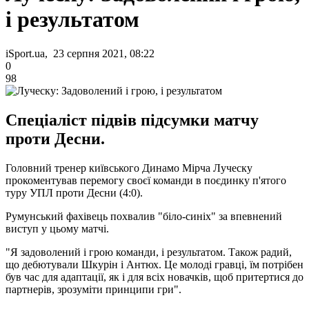
і результатом
iSport.ua, 23 серпня 2021, 08:22
0
98
Спеціаліст підвів підсумки матчу
проти Десни.
Головний тренер київського Динамо Мірча Луческу
прокоментував перемогу своєї команди в поєдинку п'ятого
туру УПЛ проти Десни (4:0).
Румунський фахівець похвалив "біло-синіх" за впевнений
виступ у цьому матчі.
"Я задоволений і грою команди, і результатом. Також радий,
що дебютували Шкурін і Антюх. Це молоді гравці, їм потрібен
був час для адаптації, як і для всіх новачків, щоб притертися до
партнерів, зрозуміти принципи гри".