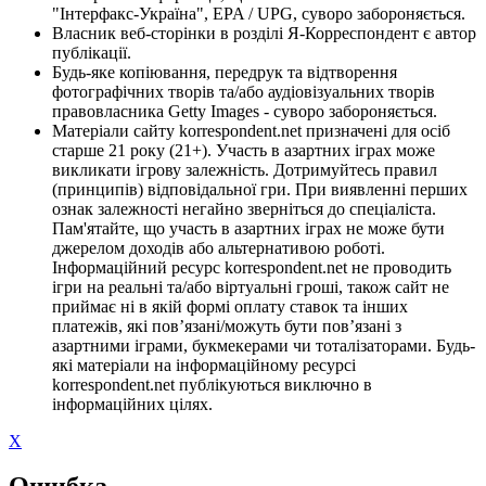
"Інтерфакс-Україна", EPA / UPG, суворо забороняється.
Власник веб-сторінки в розділі Я-Корреспондент є автор
публікації.
Будь-яке копіювання, передрук та відтворення
фотографічних творів та/або аудіовізуальних творів
правовласника Getty Images - суворо забороняється.
Матеріали сайту korrespondent.net призначені для осіб
старше 21 року (21+). Участь в азартних іграх може
викликати ігрову залежність. Дотримуйтесь правил
(принципів) відповідальної гри. При виявленні перших
ознак залежності негайно зверніться до спеціаліста.
Пам'ятайте, що участь в азартних іграх не може бути
джерелом доходів або альтернативою роботі.
Інформаційний ресурс korrespondent.net не проводить
ігри на реальні та/або віртуальні гроші, також сайт не
приймає ні в якій формі оплату ставок та інших
платежів, які пов’язані/можуть бути пов’язані з
азартними іграми, букмекерами чи тоталізаторами. Будь-
які матеріали на інформаційному ресурсі
korrespondent.net публікуються виключно в
інформаційних цілях.
X