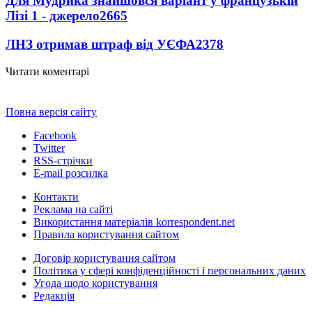
Для Мудрика знайшовся варіант у французькій
Лізі 1 - джерело
2665
ЛНЗ отримав штраф від УЄФА
2378
Читати коментарі
Повна версія сайту
Facebook
Twitter
RSS-стрічки
E-mail розсилка
Контакти
Реклама на сайті
Використання матеріалів korrespondent.net
Правила користування сайтом
Договір користування сайтом
Політика у сфері конфіденційності і персональних даних
Угода щодо користування
Редакція