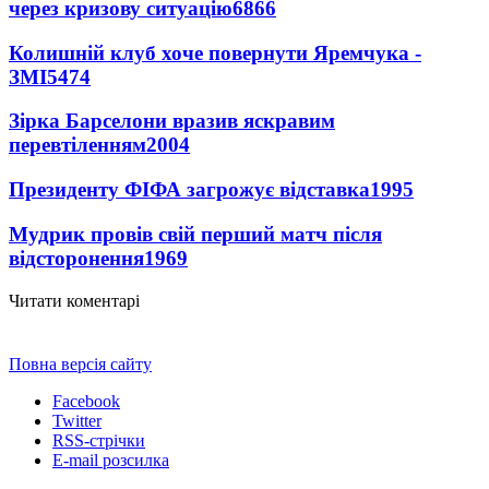
через кризову ситуацію
6866
Колишній клуб хоче повернути Яремчука -
ЗМІ
5474
Зірка Барселони вразив яскравим
перевтіленням
2004
Президенту ФІФА загрожує відставка
1995
Мудрик провів свій перший матч після
відсторонення
1969
Читати коментарі
Повна версія сайту
Facebook
Twitter
RSS-стрічки
E-mail розсилка