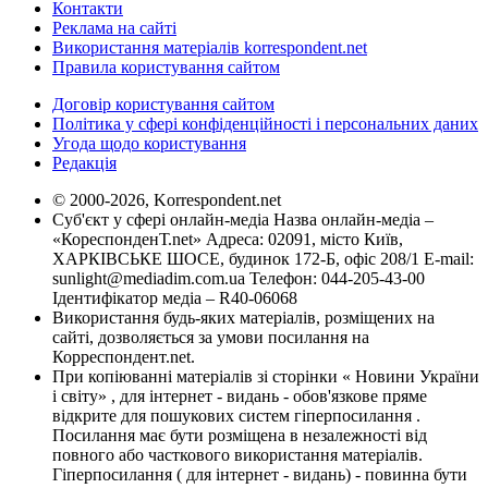
Контакти
Реклама на сайті
Використання матеріалів korrespondent.net
Правила користування сайтом
Договір користування сайтом
Політика у сфері конфіденційності і персональних даних
Угода щодо користування
Редакція
© 2000-2026, Korrespondent.net
Суб'єкт у сфері онлайн-медіа Назва онлайн-медіа –
«КореспонденТ.net» Адреса: 02091, місто Київ,
ХАРКІВСЬКЕ ШОСЕ, будинок 172-Б, офіс 208/1 E-mail:
sunlight@mediadim.com.ua
Телефон: 044-205-43-00
Ідентифікатор медіа – R40-06068
Використання будь-яких матеріалів, розміщених на
сайті, дозволяється за умови посилання на
Корреспондент.net.
При копіюванні матеріалів зі сторінки « Новини України
і світу» , для інтернет - видань - обов'язкове пряме
відкрите для пошукових систем гіперпосилання .
Посилання має бути розміщена в незалежності від
повного або часткового використання матеріалів.
Гіперпосилання ( для інтернет - видань) - повинна бути