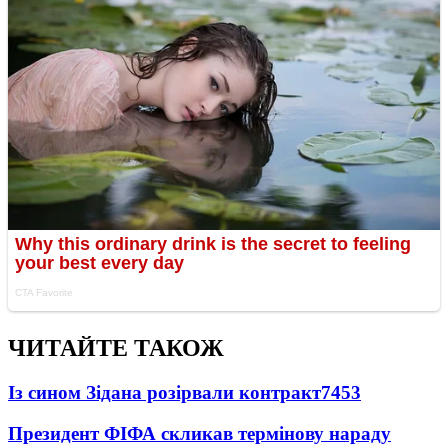
ЧИТАЙТЕ ТАКОЖ
Із сином Зідана розірвали контракт
7453
Президент ФІФА скликав термінову нараду