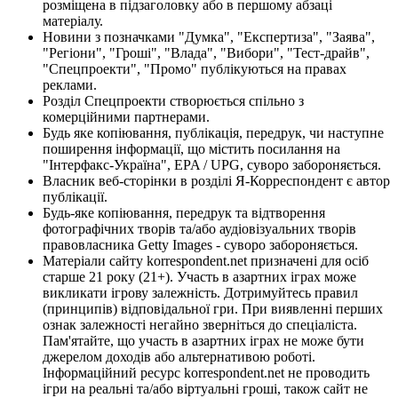
розміщена в підзаголовку або в першому абзаці
матеріалу.
Новини з позначками "Думка", "Експертиза", "Заява",
"Регіони", "Гроші", "Влада", "Вибори", "Тест-драйв",
"Спецпроекти", "Промо" публікуються на правах
реклами.
Розділ Спецпроекти створюється спільно з
комерційними партнерами.
Будь яке копіювання, публікація, передрук, чи наступне
поширення інформації, що містить посилання на
"Інтерфакс-Україна", EPA / UPG, суворо забороняється.
Власник веб-сторінки в розділі Я-Корреспондент є автор
публікації.
Будь-яке копіювання, передрук та відтворення
фотографічних творів та/або аудіовізуальних творів
правовласника Getty Images - суворо забороняється.
Матеріали сайту korrespondent.net призначені для осіб
старше 21 року (21+). Участь в азартних іграх може
викликати ігрову залежність. Дотримуйтесь правил
(принципів) відповідальної гри. При виявленні перших
ознак залежності негайно зверніться до спеціаліста.
Пам'ятайте, що участь в азартних іграх не може бути
джерелом доходів або альтернативою роботі.
Інформаційний ресурс korrespondent.net не проводить
ігри на реальні та/або віртуальні гроші, також сайт не