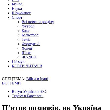
Бізнес
Наука
Шоу-бізнес
Спорт
Всі новини розділу
Футбол
Бокс
Баскетбол
Теніс
Формула-1
Хокей
Шахи
ЧС-2014
Lifestyle
БЛОГИ ЧИТАЧІВ
СПЕЦТЕМА:
Війна в Ірані
ВСІ ТЕМИ
Вступ України в ЄС
Теракт в Барселоні
П'ятов розповів, як Україна