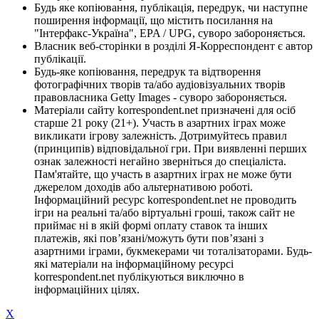
Будь яке копіювання, публікація, передрук, чи наступне
поширення інформації, що містить посилання на
"Інтерфакс-Україна", EPA / UPG, суворо забороняється.
Власник веб-сторінки в розділі Я-Корреспондент є автор
публікації.
Будь-яке копіювання, передрук та відтворення
фотографічних творів та/або аудіовізуальних творів
правовласника Getty Images - суворо забороняється.
Матеріали сайту korrespondent.net призначені для осіб
старше 21 року (21+). Участь в азартних іграх може
викликати ігрову залежність. Дотримуйтесь правил
(принципів) відповідальної гри. При виявленні перших
ознак залежності негайно зверніться до спеціаліста.
Пам'ятайте, що участь в азартних іграх не може бути
джерелом доходів або альтернативою роботі.
Інформаційний ресурс korrespondent.net не проводить
ігри на реальні та/або віртуальні гроші, також сайт не
приймає ні в якій формі оплату ставок та інших
платежів, які пов’язані/можуть бути пов’язані з
азартними іграми, букмекерами чи тоталізаторами. Будь-
які матеріали на інформаційному ресурсі
korrespondent.net публікуються виключно в
інформаційних цілях.
X