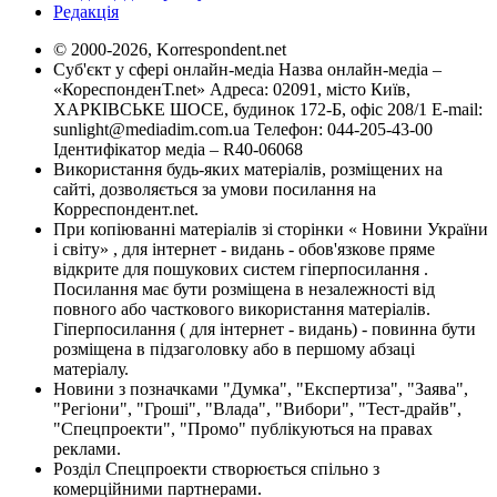
Редакція
© 2000-2026, Korrespondent.net
Суб'єкт у сфері онлайн-медіа Назва онлайн-медіа –
«КореспонденТ.net» Адреса: 02091, місто Київ,
ХАРКІВСЬКЕ ШОСЕ, будинок 172-Б, офіс 208/1 E-mail:
sunlight@mediadim.com.ua
Телефон: 044-205-43-00
Ідентифікатор медіа – R40-06068
Використання будь-яких матеріалів, розміщених на
сайті, дозволяється за умови посилання на
Корреспондент.net.
При копіюванні матеріалів зі сторінки « Новини України
і світу» , для інтернет - видань - обов'язкове пряме
відкрите для пошукових систем гіперпосилання .
Посилання має бути розміщена в незалежності від
повного або часткового використання матеріалів.
Гіперпосилання ( для інтернет - видань) - повинна бути
розміщена в підзаголовку або в першому абзаці
матеріалу.
Новини з позначками "Думка", "Експертиза", "Заява",
"Регіони", "Гроші", "Влада", "Вибори", "Тест-драйв",
"Спецпроекти", "Промо" публікуються на правах
реклами.
Розділ Спецпроекти створюється спільно з
комерційними партнерами.