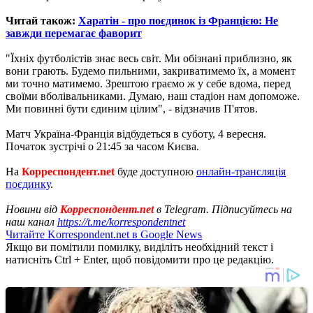
Читай також:
Харатін - про поєдинок із Францією: Не
завжди перемагає фаворит
"Їхніх футболістів знає весь світ. Ми обізнані приблизно, як
вони грають. Будемо пильними, закриватимемо їх, а момент
ми точно матимемо. Зрештою граємо ж у себе вдома, перед
своїми вболівальниками. Думаю, наш стадіон нам допоможе.
Ми повинні бути єдиним цілим", - відзначив П'ятов.
Матч Україна-Франція відбудеться в суботу, 4 вересня.
Початок зустрічі о 21:45 за часом Києва.
На
Корреспондент.net
буде доступною
онлайн-трансляція
поєдинку
.
Новини від
Корреспондент.net
в Telegram. Підписуйтесь на
наш канал
https://t.me/korrespondentnet
Читайте Korrespondent.net в Google News
Якщо ви помітили помилку, виділіть необхідний текст і
натисніть Ctrl + Enter, щоб повідомити про це редакцію.