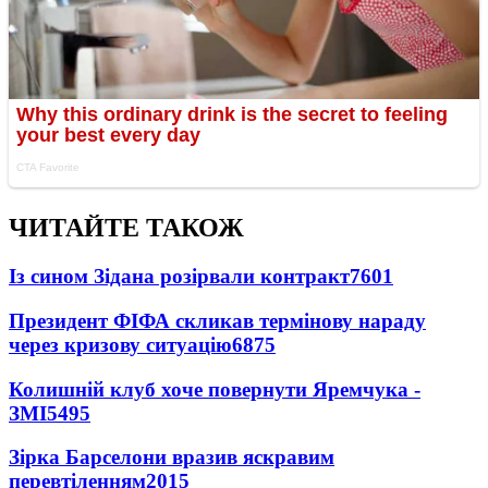
ЧИТАЙТЕ ТАКОЖ
Із сином Зідана розірвали контракт
7601
Президент ФІФА скликав термінову нараду
через кризову ситуацію
6875
Колишній клуб хоче повернути Яремчука -
ЗМІ
5495
Зірка Барселони вразив яскравим
перевтіленням
2015