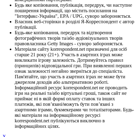
Будь яке копіювання, публікація, передрук, чи наступне
поширення інформації, що містить посилання на
"Інтерфакс-Україна", EPA / UPG, суворо забороняється.
Власник веб-сторінки в розділі Я-Корреспондент є автор
публікації.
Будь-яке копіювання, передрук та відтворення
фотографічних творів та/або аудіовізуальних творів
правовласника Getty Images - суворо забороняється.
Матеріали сайту korrespondent.net призначені для осіб
старше 21 року (21+). Участь в азартних іграх може
викликати ігрову залежність. Дотримуйтесь правил
(принципів) відповідальної гри. При виявленні перших
ознак залежності негайно зверніться до спеціаліста.
Пам'ятайте, що участь в азартних іграх не може бути
джерелом доходів або альтернативою роботі.
Інформаційний ресурс korrespondent.net не проводить
ігри на реальні та/або віртуальні гроші, також сайт не
приймає ні в якій формі оплату ставок та інших
платежів, які пов’язані/можуть бути пов’язані з
азартними іграми, букмекерами чи тоталізаторами. Будь-
які матеріали на інформаційному ресурсі
korrespondent.net публікуються виключно в
інформаційних цілях.
X