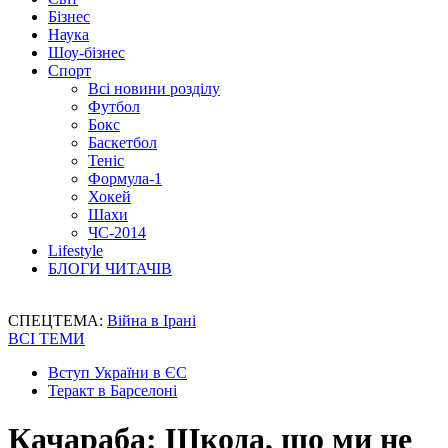
Бізнес
Наука
Шоу-бізнес
Спорт
Всі новини розділу
Футбол
Бокс
Баскетбол
Теніс
Формула-1
Хокей
Шахи
ЧС-2014
Lifestyle
БЛОГИ ЧИТАЧІВ
СПЕЦТЕМА:
Війна в Ірані
ВСІ ТЕМИ
Вступ України в ЄС
Теракт в Барселоні
Качараба: Шкода, що ми не