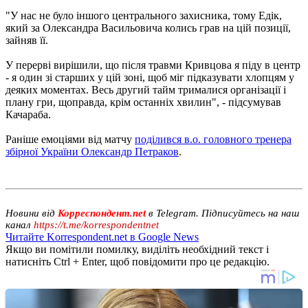
"У нас не було іншого центрального захисника, тому Едік,
який за Олександра Васильовича колись грав на цій позиції,
зайняв її.
У перерві вирішили, що після травми Кривцова я піду в центр
- я один зі старших у цій зоні, щоб міг підказувати хлопцям у
деяких моментах. Весь другий тайм трималися організації і
плану гри, щоправда, крім останніх хвилин", - підсумував
Качараба.
Раніше емоціями від матчу
поділився в.о. головного тренера
збірної України Олександр Петраков
.
Новини від
Корреспондент.net
в Telegram. Підписуйтесь на наш
канал
https://t.me/korrespondentnet
Читайте Korrespondent.net в Google News
Якщо ви помітили помилку, виділіть необхідний текст і
натисніть Ctrl + Enter, щоб повідомити про це редакцію.