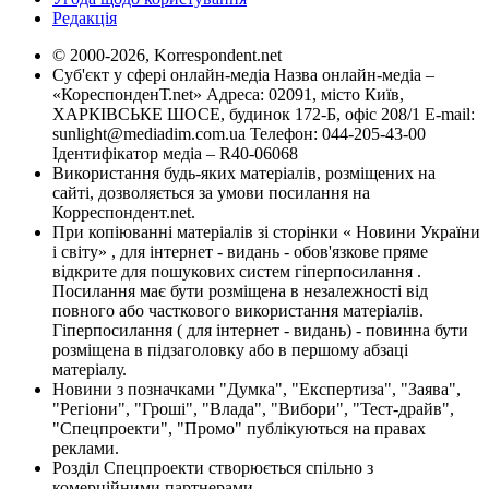
Редакція
© 2000-2026, Korrespondent.net
Суб'єкт у сфері онлайн-медіа Назва онлайн-медіа –
«КореспонденТ.net» Адреса: 02091, місто Київ,
ХАРКІВСЬКЕ ШОСЕ, будинок 172-Б, офіс 208/1 E-mail:
sunlight@mediadim.com.ua
Телефон: 044-205-43-00
Ідентифікатор медіа – R40-06068
Використання будь-яких матеріалів, розміщених на
сайті, дозволяється за умови посилання на
Корреспондент.net.
При копіюванні матеріалів зі сторінки « Новини України
і світу» , для інтернет - видань - обов'язкове пряме
відкрите для пошукових систем гіперпосилання .
Посилання має бути розміщена в незалежності від
повного або часткового використання матеріалів.
Гіперпосилання ( для інтернет - видань) - повинна бути
розміщена в підзаголовку або в першому абзаці
матеріалу.
Новини з позначками "Думка", "Експертиза", "Заява",
"Регіони", "Гроші", "Влада", "Вибори", "Тест-драйв",
"Спецпроекти", "Промо" публікуються на правах
реклами.
Розділ Спецпроекти створюється спільно з
комерційними партнерами.