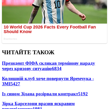
ЧИТАЙТЕ ТАКОЖ
Президент ФІФА скликав термінову нараду
через кризову ситуацію
6834
Колишній клуб хоче повернути Яремчука -
ЗМІ
5427
Із сином Зідана розірвали контракт
5192
Зірка Барселони вразив яскравим
перевтіленням
1981