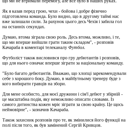
що ми не втримали перемогу, але все було в наших руках.
Як я казав перед грою, чехи - бойова і добре фізично
підготовлена ​​команда. Було видно, що в другому таймі нас
вже залишали сили. За рахунок цього десь Чехія і забила гол
на останніх секундах.
Думаю, втома зіграла свою роль. Десь втома, можливо, і те,
що ми вперше вийшли грати таким складом", - розповів
Качараба в коментарі телеканалу
Футбол.
Футболіст також висловився про гру дебютантів і розповів,
що для нього означає вперше зіграти за національну команду.
"Було багато дебютантів. Вважаю, що хлопці зарекомендували
себе з хорошого боку. Думаю, в майбутньому тренеру буде з
кого вибирати гравців на збори.
Для мене особисто, для моєї дружини і сім'ї дебют у збірній -
це масштабна подія, яку неможливо описати словами. Із
самого дитинства кожен мріє зіграти за свою країну. Це щось
неймовірне", - зазначив Качараба.
Також захисник розповів про те, як змінилися його функції на
полі після того, як був замінений Сергій Кривцов.