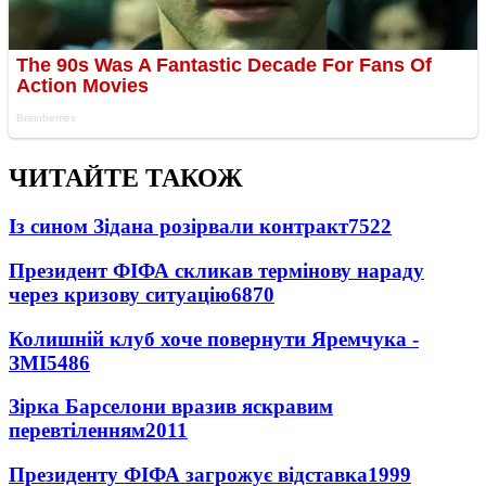
ЧИТАЙТЕ ТАКОЖ
Із сином Зідана розірвали контракт
7522
Президент ФІФА скликав термінову нараду
через кризову ситуацію
6870
Колишній клуб хоче повернути Яремчука -
ЗМІ
5486
Зірка Барселони вразив яскравим
перевтіленням
2011
Президенту ФІФА загрожує відставка
1999