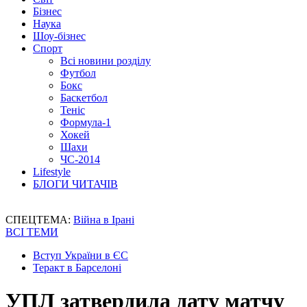
Бізнес
Наука
Шоу-бізнес
Спорт
Всі новини розділу
Футбол
Бокс
Баскетбол
Теніс
Формула-1
Хокей
Шахи
ЧС-2014
Lifestyle
БЛОГИ ЧИТАЧІВ
СПЕЦТЕМА:
Війна в Ірані
ВСІ ТЕМИ
Вступ України в ЄС
Теракт в Барселоні
УПЛ затвердила дату матчу