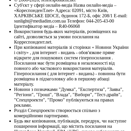
Суб'єкт у сфері онлайн-медіа Назва онлайн-медіа –
«КореспонденТ.net» Адреса: 02091, місто Київ,
ХАРКІВСЬКЕ ШОСЕ, будинок 172-Б, офіс 208/1 E-mail:
sunlight@mediadim.com.ua
Телефон: 044-205-43-00
Ідентифікатор медіа – R40-06068
Використання будь-яких матеріалів, розміщених на
сайті, дозволяється за умови посилання на
Корреспондент.net.
При копіюванні матеріалів зі сторінки « Новини України
і світу» , для інтернет - видань - обов'язкове пряме
відкрите для пошукових систем гіперпосилання .
Посилання має бути розміщена в незалежності від
повного або часткового використання матеріалів.
Гіперпосилання ( для інтернет - видань) - повинна бути
розміщена в підзаголовку або в першому абзаці
матеріалу.
Новини з позначками "Думка", "Експертиза", "Заява",
"Регіони", "Гроші", "Влада", "Вибори", "Тест-драйв",
"Спецпроекти", "Промо" публікуються на правах
реклами.
Розділ Спецпроекти створюється спільно з
комерційними партнерами.
Будь яке копіювання, публікація, передрук, чи наступне
поширення інформації, що містить посилання на