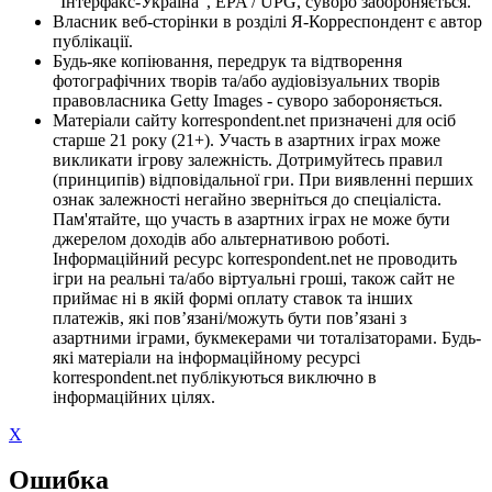
"Інтерфакс-Україна", EPA / UPG, суворо забороняється.
Власник веб-сторінки в розділі Я-Корреспондент є автор
публікації.
Будь-яке копіювання, передрук та відтворення
фотографічних творів та/або аудіовізуальних творів
правовласника Getty Images - суворо забороняється.
Матеріали сайту korrespondent.net призначені для осіб
старше 21 року (21+). Участь в азартних іграх може
викликати ігрову залежність. Дотримуйтесь правил
(принципів) відповідальної гри. При виявленні перших
ознак залежності негайно зверніться до спеціаліста.
Пам'ятайте, що участь в азартних іграх не може бути
джерелом доходів або альтернативою роботі.
Інформаційний ресурс korrespondent.net не проводить
ігри на реальні та/або віртуальні гроші, також сайт не
приймає ні в якій формі оплату ставок та інших
платежів, які пов’язані/можуть бути пов’язані з
азартними іграми, букмекерами чи тоталізаторами. Будь-
які матеріали на інформаційному ресурсі
korrespondent.net публікуються виключно в
інформаційних цілях.
X
Ошибка