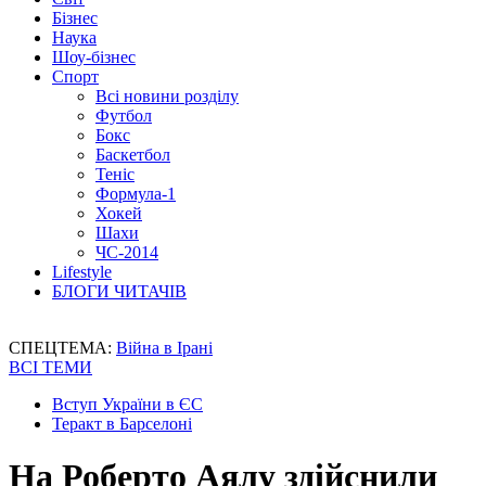
Бізнес
Наука
Шоу-бізнес
Спорт
Всі новини розділу
Футбол
Бокс
Баскетбол
Теніс
Формула-1
Хокей
Шахи
ЧС-2014
Lifestyle
БЛОГИ ЧИТАЧІВ
СПЕЦТЕМА:
Війна в Ірані
ВСІ ТЕМИ
Вступ України в ЄС
Теракт в Барселоні
На Роберто Аялу здійснили