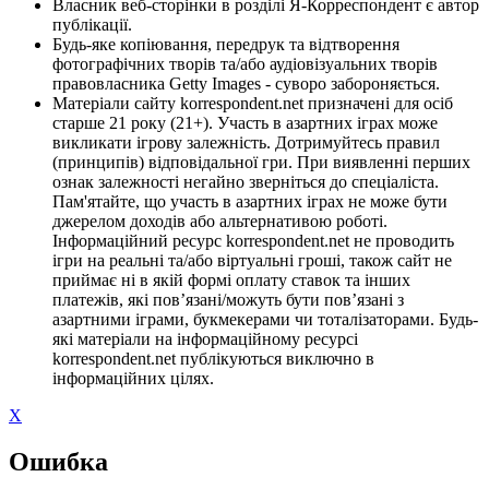
Власник веб-сторінки в розділі Я-Корреспондент є автор
публікації.
Будь-яке копіювання, передрук та відтворення
фотографічних творів та/або аудіовізуальних творів
правовласника Getty Images - суворо забороняється.
Матеріали сайту korrespondent.net призначені для осіб
старше 21 року (21+). Участь в азартних іграх може
викликати ігрову залежність. Дотримуйтесь правил
(принципів) відповідальної гри. При виявленні перших
ознак залежності негайно зверніться до спеціаліста.
Пам'ятайте, що участь в азартних іграх не може бути
джерелом доходів або альтернативою роботі.
Інформаційний ресурс korrespondent.net не проводить
ігри на реальні та/або віртуальні гроші, також сайт не
приймає ні в якій формі оплату ставок та інших
платежів, які пов’язані/можуть бути пов’язані з
азартними іграми, букмекерами чи тоталізаторами. Будь-
які матеріали на інформаційному ресурсі
korrespondent.net публікуються виключно в
інформаційних цілях.
X
Ошибка