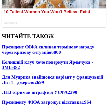
ЧИТАЙТЕ ТАКОЖ
Президент ФІФА скликав термінову нараду
через кризову ситуацію
6800
Колишній клуб хоче повернути Яремчука -
ЗМІ
5382
Для Мудрика знайшовся варіант у французькій
Лізі 1 - джерело
2699
ЛНЗ отримав штраф від УЄФА
2390
Президенту ФІФА загрожує відставка
1964