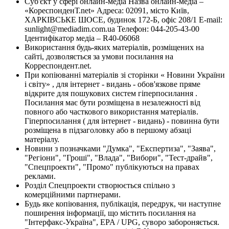
Суб'єкт у сфері онлайн-медіа Назва онлайн-медіа –
«КореспонденТ.net» Адреса: 02091, місто Київ,
ХАРКІВСЬКЕ ШОСЕ, будинок 172-Б, офіс 208/1 E-mail:
sunlight@mediadim.com.ua
Телефон: 044-205-43-00
Ідентифікатор медіа – R40-06068
Використання будь-яких матеріалів, розміщених на
сайті, дозволяється за умови посилання на
Корреспондент.net.
При копіюванні матеріалів зі сторінки « Новини України
і світу» , для інтернет - видань - обов'язкове пряме
відкрите для пошукових систем гіперпосилання .
Посилання має бути розміщена в незалежності від
повного або часткового використання матеріалів.
Гіперпосилання ( для інтернет - видань) - повинна бути
розміщена в підзаголовку або в першому абзаці
матеріалу.
Новини з позначками "Думка", "Експертиза", "Заява",
"Регіони", "Гроші", "Влада", "Вибори", "Тест-драйв",
"Спецпроекти", "Промо" публікуються на правах
реклами.
Розділ Спецпроекти створюється спільно з
комерційними партнерами.
Будь яке копіювання, публікація, передрук, чи наступне
поширення інформації, що містить посилання на
"Інтерфакс-Україна", EPA / UPG, суворо забороняється.