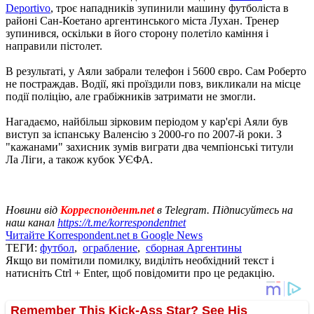
Deportivo
, троє нападників зупинили машину футболіста в
районі Сан-Коетано аргентинського міста Лухан. Тренер
зупинився, оскільки в його сторону полетіло каміння і
направили пістолет.
В результаті, у Аяли забрали телефон і 5600 євро. Сам Роберто
не постраждав. Водії, які проїздили повз, викликали на місце
події поліцію, але грабіжників затримати не змогли.
Нагадаємо, найбільш зірковим періодом у кар'єрі Аяли був
виступ за іспанську Валенсію з 2000-го по 2007-й роки. З
"кажанами" захисник зумів виграти два чемпіонські титули
Ла Ліги, а також кубок УЄФА.
Новини від
Корреспондент.net
в Telegram. Підписуйтесь на
наш канал
https://t.me/korrespondentnet
Читайте Korrespondent.net в Google News
ТЕГИ:
футбол
,
ограбление
,
сборная Аргентины
Якщо ви помітили помилку, виділіть необхідний текст і
натисніть Ctrl + Enter, щоб повідомити про це редакцію.