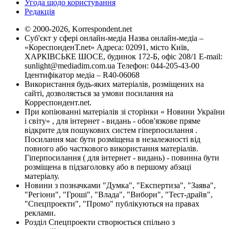
Угода щодо користування
Редакція
© 2000-2026, Korrespondent.net
Суб'єкт у сфері онлайн-медіа Назва онлайн-медіа –
«КореспонденТ.net» Адреса: 02091, місто Київ,
ХАРКІВСЬКЕ ШОСЕ, будинок 172-Б, офіс 208/1 E-mail:
sunlight@mediadim.com.ua
Телефон: 044-205-43-00
Ідентифікатор медіа – R40-06068
Використання будь-яких матеріалів, розміщених на
сайті, дозволяється за умови посилання на
Корреспондент.net.
При копіюванні матеріалів зі сторінки « Новини України
і світу» , для інтернет - видань - обов'язкове пряме
відкрите для пошукових систем гіперпосилання .
Посилання має бути розміщена в незалежності від
повного або часткового використання матеріалів.
Гіперпосилання ( для інтернет - видань) - повинна бути
розміщена в підзаголовку або в першому абзаці
матеріалу.
Новини з позначками "Думка", "Експертиза", "Заява",
"Регіони", "Гроші", "Влада", "Вибори", "Тест-драйв",
"Спецпроекти", "Промо" публікуються на правах
реклами.
Розділ Спецпроекти створюється спільно з