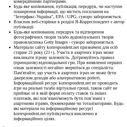
комерційними партнерами.
Будь яке копіювання, публікація, передрук, чи наступне
поширення інформації, що містить посилання на
"Інтерфакс-Україна", EPA / UPG, суворо забороняється.
Власник веб-сторінки в розділі Я-Корреспондент є автор
публікації.
Будь-яке копіювання, передрук та відтворення
фотографічних творів та/або аудіовізуальних творів
правовласника Getty Images - суворо забороняється.
Матеріали сайту korrespondent.net призначені для осіб
старше 21 року (21+). Участь в азартних іграх може
викликати ігрову залежність. Дотримуйтесь правил
(принципів) відповідальної гри. При виявленні перших
ознак залежності негайно зверніться до спеціаліста.
Пам'ятайте, що участь в азартних іграх не може бути
джерелом доходів або альтернативою роботі.
Інформаційний ресурс korrespondent.net не проводить
ігри на реальні та/або віртуальні гроші, також сайт не
приймає ні в якій формі оплату ставок та інших
платежів, які пов’язані/можуть бути пов’язані з
азартними іграми, букмекерами чи тоталізаторами. Будь-
які матеріали на інформаційному ресурсі
korrespondent.net публікуються виключно в
інформаційних цілях.