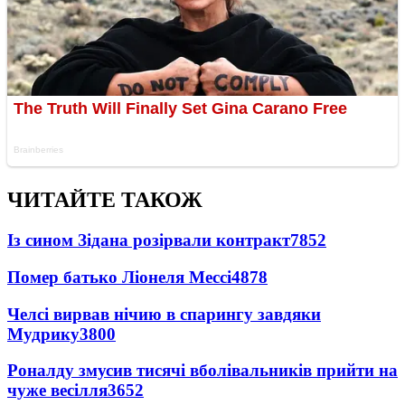
ЧИТАЙТЕ ТАКОЖ
Із сином Зідана розірвали контракт
7852
Помер батько Ліонеля Мессі
4878
Челсі вирвав нічию в спарингу завдяки
Мудрику
3800
Роналду змусив тисячі вболівальників прийти на
чуже весілля
3652