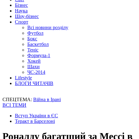
Бізнес
Наука
Шоу-бізнес
Спорт
Всі новини розділу
Футбол
Бокс
Баскетбол
Теніс
Формула-1
Хокей
Шахи
ЧС-2014
Lifestyle
БЛОГИ ЧИТАЧІВ
СПЕЦТЕМА:
Війна в Ірані
ВСІ ТЕМИ
Вступ України в ЄС
Теракт в Барселоні
Роналду багатший за Мессі в