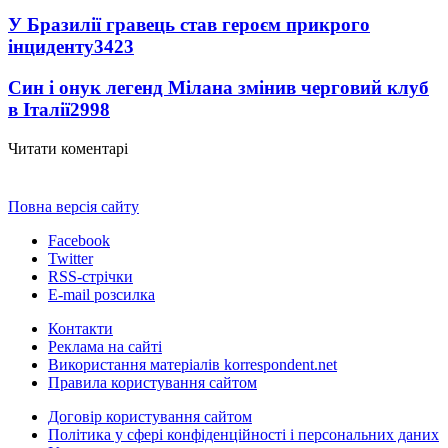
У Бразилії гравець став героєм прикрого
інциденту
3423
Син і онук легенд Мілана змінив черговий клуб
в Італії
2998
Читати коментарі
Повна версія сайту
Facebook
Twitter
RSS-стрічки
E-mail розсилка
Контакти
Реклама на сайті
Використання матеріалів korrespondent.net
Правила користування сайтом
Договір користування сайтом
Політика у сфері конфіденційності і персональних даних