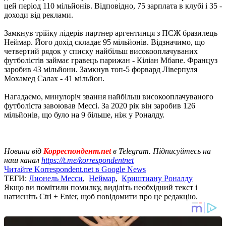
цей період 110 мільйонів. Відповідно, 75 зарплата в клубі і 35 -
доходи від реклами.
Замкнув трійку лідерів партнер аргентинця з ПСЖ бразилець
Неймар. Його дохід складає 95 мільйонів. Відзначимо, що
четвертий рядок у списку найбільш високооплачуваних
футболістів займає гравець парижан - Кіліан Мбапе. Француз
заробив 43 мільйони. Замкнув топ-5 форвард Ліверпуля
Мохамед Салах - 41 мільйон.
Нагадаємо, минулоріч звання найбільш високооплачуваного
футболіста завоював Мессі. За 2020 рік він заробив 126
мільйонів, що було на 9 більше, ніж у Роналду.
Новини від
Корреспондент.net
в Telegram. Підписуйтесь на
наш канал
https://t.me/korrespondentnet
Читайте Korrespondent.net в Google News
ТЕГИ:
Лионель Месси
,
Неймар
,
Криштиану Роналду
Якщо ви помітили помилку, виділіть необхідний текст і
натисніть Ctrl + Enter, щоб повідомити про це редакцію.