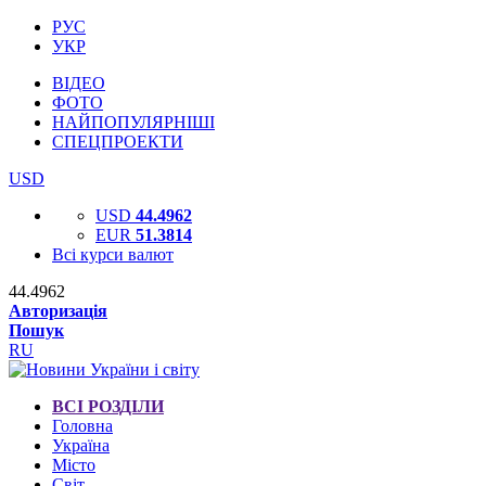
РУС
УКР
ВІДЕО
ФОТО
НАЙПОПУЛЯРНІШІ
СПЕЦПРОЕКТИ
USD
USD
44.4962
EUR
51.3814
Всі курси валют
44.4962
Авторизація
Пошук
RU
ВСІ РОЗДІЛИ
Головна
Україна
Місто
Світ