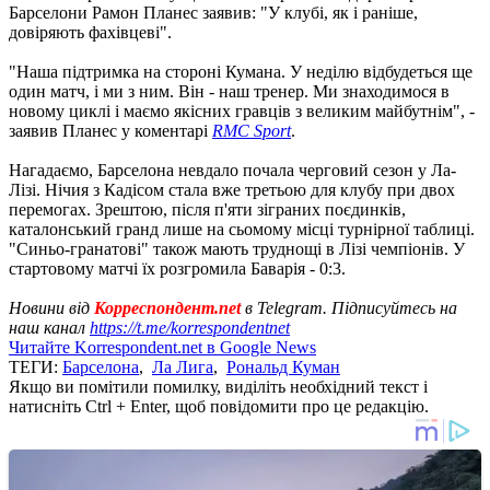
Барселони Рамон Планес заявив: "У клубі, як і раніше,
довіряють фахівцеві".
"Наша підтримка на стороні Кумана. У неділю відбудеться ще
один матч, і ми з ним. Він - наш тренер. Ми знаходимося в
новому циклі і маємо якісних гравців з великим майбутнім", -
заявив Планес у коментарі
RMC Sport
.
Нагадаємо, Барселона невдало почала черговий сезон у Ла-
Лізі. Нічия з Кадісом стала вже третьою для клубу при двох
перемогах. Зрештою, після п'яти зіграних поєдинків,
каталонський гранд лише на сьомому місці турнірної таблиці.
"Синьо-гранатові" також мають труднощі в Лізі чемпіонів. У
стартовому матчі їх розгромила Баварія - 0:3.
Новини від
Корреспондент.net
в Telegram. Підписуйтесь на
наш канал
https://t.me/korrespondentnet
Читайте Korrespondent.net в Google News
ТЕГИ:
Барселона
,
Ла Лига
,
Рональд Куман
Якщо ви помітили помилку, виділіть необхідний текст і
натисніть Ctrl + Enter, щоб повідомити про це редакцію.