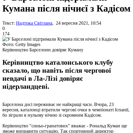
Кумана після нічиєї з Кадісом
Текст:
Надтока Світлана
, 24 вересня 2021, 10:54
0
174
Фото: Getty Images
Керівництво Барселони довіряє Куману
Керівництво каталонського клубу
сказало, що навіть після чергової
невдачі в Ла-Лізі довіряє
нідерландцеві.
Барселона досі переживає не найкращі часи. Вчора, 23
вересня, каталонці втратили чергові очки в чемпіонаті Іспанії,
бо зіграли в нульову нічию зі скромним Кадісом.
Керівництво "синьо-гранатових" вважає - Рональд Куман ще
зможе виправити ситуацію. Так спортивний директор