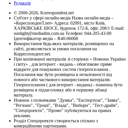
Редакція
© 2000-2026, Korrespondent.net
Суб'єкт у сфері онлайн-медіа Назва онлайн-медіа –
«КореспонденТ.net» Адреса: 02091, місто Київ,
ХАРКІВСЬКЕ ШОСЕ, будинок 172-Б, офіс 208/1 E-mail:
sunlight@mediadim.com.ua
Телефон: 044-205-43-00
Ідентифікатор медіа – R40-06068
Використання будь-яких матеріалів, розміщених на
сайті, дозволяється за умови посилання на
Корреспондент.net.
При копіюванні матеріалів зі сторінки « Новини України
і світу» , для інтернет - видань - обов'язкове пряме
відкрите для пошукових систем гіперпосилання .
Посилання має бути розміщена в незалежності від
повного або часткового використання матеріалів.
Гіперпосилання ( для інтернет - видань) - повинна бути
розміщена в підзаголовку або в першому абзаці
матеріалу.
Новини з позначками "Думка", "Експертиза", "Заява",
"Регіони", "Гроші", "Влада", "Вибори", "Тест-драйв",
"Спецпроекти", "Промо" публікуються на правах
реклами.
Розділ Спецпроекти створюється спільно з
комерційними партнерами.