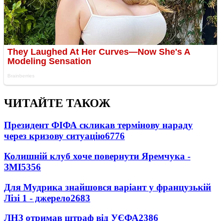
ЧИТАЙТЕ ТАКОЖ
Президент ФІФА скликав термінову нараду
через кризову ситуацію
6776
Колишній клуб хоче повернути Яремчука -
ЗМІ
5356
Для Мудрика знайшовся варіант у французькій
Лізі 1 - джерело
2683
ЛНЗ отримав штраф від УЄФА
2386