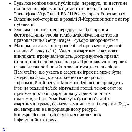
Будь яке копіювання, публікація, передрук, чи наступне
поширення інформації, що містить посилання на
"Інтерфакс-Україна", EPA / UPG, суворо забороняється.
Власник веб-сторінки в розділі Я-Корреспондент є автор
публікації.
Будь-яке копіювання, передрук та відтворення
фотографічних творів та/або аудіовізуальних творів
правовласника Getty Images - суворо забороняється.
Матеріали сайту korrespondent.net призначені для осіб
старше 21 року (21+). Участь в азартних іграх може
викликати ігрову залежність. Дотримуйтесь правил
(принципів) відповідальної гри. При виявленні перших
ознак залежності негайно зверніться до спеціаліста.
Пам'ятайте, що участь в азартних іграх не може бути
джерелом доходів або альтернативою роботі.
Інформаційний ресурс korrespondent.net не проводить
ігри на реальні та/або віртуальні гроші, також сайт не
приймає ні в якій формі оплату ставок та інших
платежів, які пов’язані/можуть бути пов’язані з
азартними іграми, букмекерами чи тоталізаторами. Будь-
які матеріали на інформаційному ресурсі
korrespondent.net публікуються виключно в
інформаційних цілях.
X