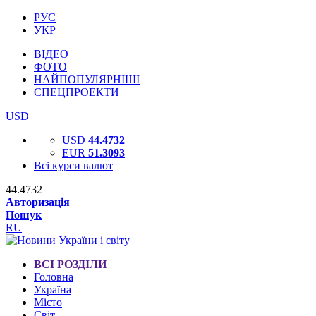
РУС
УКР
ВІДЕО
ФОТО
НАЙПОПУЛЯРНІШІ
СПЕЦПРОЕКТИ
USD
USD
44.4732
EUR
51.3093
Всі курси валют
44.4732
Авторизація
Пошук
RU
ВСІ РОЗДІЛИ
Головна
Україна
Місто
Світ