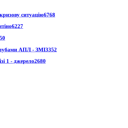
кризову ситуацію
6768
нтіно
6227
50
клубами АПЛ - ЗМІ
3352
і 1 - джерело
2680