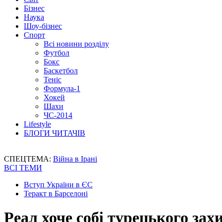
Бізнес
Наука
Шоу-бізнес
Спорт
Всі новини розділу
Футбол
Бокс
Баскетбол
Теніс
Формула-1
Хокей
Шахи
ЧС-2014
Lifestyle
БЛОГИ ЧИТАЧІВ
СПЕЦТЕМА:
Війна в Ірані
ВСІ ТЕМИ
Вступ України в ЄС
Теракт в Барселоні
Реал хоче собі турецького зах