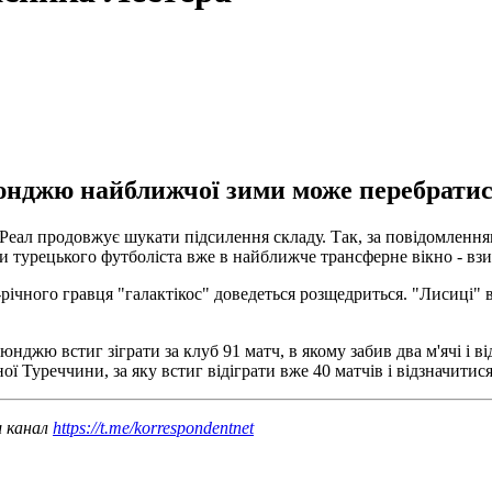
юнджю найближчої зими може перебратися
Реал продовжує шукати підсилення складу. Так, за повідомленн
 турецького футболіста вже в найближче трансферне вікно - взи
-річного гравця "галактікос" доведеться розщедриться. "Лисиці" 
оюнджю встиг зіграти за клуб 91 матч, в якому забив два м'ячі і 
ої Туреччини, за яку встиг відіграти вже 40 матчів і відзначитис
ш канал
https://t.me/korrespondentnet