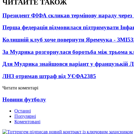
ЧИТАЙТЕ ТАКОЖ
Президент ФІФА скликав термінову нараду через 
Перша федерація відмовилася підтримувати Інфа
Колишній клуб хоче повернути Яремчука - ЗМІ
53
За Мудрика розгорнулася боротьба між трьома 
Для Мудрика знайшовся варіант у французькій Ліз
ЛНЗ отримав штраф від УЄФА
2385
Читати коментарі
Новини футболу
Останні
Популярні
Коментовані