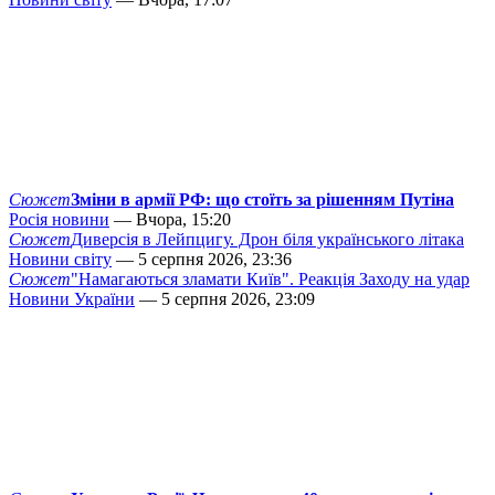
Сюжет
Зміни в армії РФ: що стоїть за рішенням Путіна
Росія новини
— Вчора, 15:20
Сюжет
Диверсія в Лейпцигу. Дрон біля українського літака
Новини світу
— 5 серпня 2026, 23:36
Сюжет
"Намагаються зламати Київ". Реакція Заходу на удар
Новини України
— 5 серпня 2026, 23:09