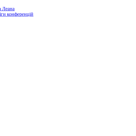
а Леана
іги конференцій