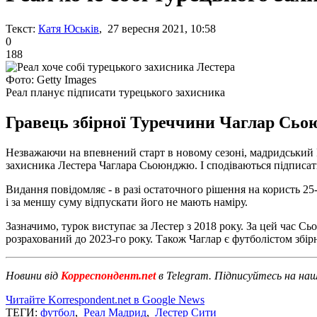
Текст:
Катя Юськів
, 27 вересня 2021, 10:58
0
188
Фото: Getty Images
Реал планує підписати турецького захисника
Гравець збірної Туреччини Чаглар Сьо
Незважаючи на впевнений старт в новому сезоні, мадридський 
захисника Лестера Чаглара Сьоюнджю. І сподіваються підписати
Видання повідомляє - в разі остаточного рішення на користь 25
і за меншу суму відпускати його не мають наміру.
Зазначимо, турок виступає за Лестер з 2018 року. За цей час Сь
розрахований до 2023-го року. Також Чаглар є футболістом збірн
Новини від
Корреспондент.net
в Telegram. Підписуйтесь на на
Читайте Korrespondent.net в Google News
ТЕГИ:
футбол
,
Реал Мадрид
,
Лестер Сити