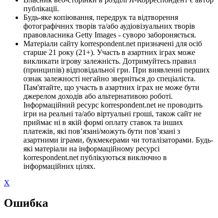
публікації.
Будь-яке копіювання, передрук та відтворення
фотографічних творів та/або аудіовізуальних творів
правовласника Getty Images - суворо забороняється.
Матеріали сайту korrespondent.net призначені для осіб
старше 21 року (21+). Участь в азартних іграх може
викликати ігрову залежність. Дотримуйтесь правил
(принципів) відповідальної гри. При виявленні перших
ознак залежності негайно зверніться до спеціаліста.
Пам'ятайте, що участь в азартних іграх не може бути
джерелом доходів або альтернативою роботі.
Інформаційний ресурс korrespondent.net не проводить
ігри на реальні та/або віртуальні гроші, також сайт не
приймає ні в якій формі оплату ставок та інших
платежів, які пов’язані/можуть бути пов’язані з
азартними іграми, букмекерами чи тоталізаторами. Будь-
які матеріали на інформаційному ресурсі
korrespondent.net публікуються виключно в
інформаційних цілях.
X
Ошибка