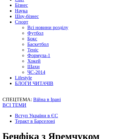
Бізнес
Наука
Шоу-бізнес
Спорт
Всі новини розділу
Футбол
Бокс
Баскетбол
Теніс
Формула-1
Хокей
Шахи
ЧС-2014
Lifestyle
БЛОГИ ЧИТАЧІВ
СПЕЦТЕМА:
Війна в Ірані
ВСІ ТЕМИ
Вступ України в ЄС
Теракт в Барселоні
Бенфіка з Яремчуком