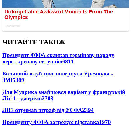
ЧИТАЙТЕ ТАКОЖ
Президент ФІФА скликав термінову нараду
через кризову ситуацію
6811
Колишній клуб хоче повернути Яремчука -
ЗМІ
5389
Для Мудрика знайшовся варіант у французькій
Лізі 1 - джерело
2703
ЛНЗ отримав штраф від УЄФА
2394
Президенту ФІФА загрожує відставка
1970