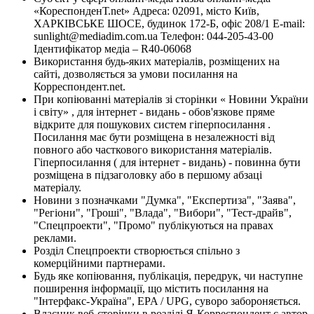
«КореспонденТ.net» Адреса: 02091, місто Київ,
ХАРКІВСЬКЕ ШОСЕ, будинок 172-Б, офіс 208/1 E-mail:
sunlight@mediadim.com.ua
Телефон: 044-205-43-00
Ідентифікатор медіа – R40-06068
Використання будь-яких матеріалів, розміщених на
сайті, дозволяється за умови посилання на
Корреспондент.net.
При копіюванні матеріалів зі сторінки « Новини України
і світу» , для інтернет - видань - обов'язкове пряме
відкрите для пошукових систем гіперпосилання .
Посилання має бути розміщена в незалежності від
повного або часткового використання матеріалів.
Гіперпосилання ( для інтернет - видань) - повинна бути
розміщена в підзаголовку або в першому абзаці
матеріалу.
Новини з позначками "Думка", "Експертиза", "Заява",
"Регіони", "Гроші", "Влада", "Вибори", "Тест-драйв",
"Спецпроекти", "Промо" публікуються на правах
реклами.
Розділ Спецпроекти створюється спільно з
комерційними партнерами.
Будь яке копіювання, публікація, передрук, чи наступне
поширення інформації, що містить посилання на
"Інтерфакс-Україна", EPA / UPG, суворо забороняється.
Власник веб-сторінки в розділі Я-Корреспондент є автор