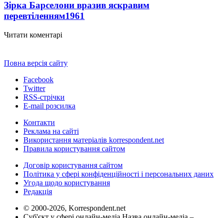
Зірка Барселони вразив яскравим
перевтіленням
1961
Читати коментарі
Повна версія сайту
Facebook
Twitter
RSS-стрічки
E-mail розсилка
Контакти
Реклама на сайті
Використання матеріалів korrespondent.net
Правила користування сайтом
Договір користування сайтом
Політика у сфері конфіденційності і персональних даних
Угода щодо користування
Редакція
© 2000-2026, Korrespondent.net
Суб'єкт у сфері онлайн-медіа Назва онлайн-медіа –