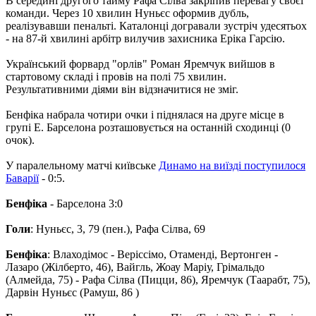
В середині другого тайму Рафа Сілва закріпив перевагу своєї
команди. Через 10 хвилин Нуньєс оформив дубль,
реалізувавши пенальті. Каталонці догравали зустріч удесятьох
- на 87-й хвилині арбітр вилучив захисника Еріка Гарсію.
Український форвард "орлів" Роман Яремчук вийшов в
стартовому складі і провів на полі 75 хвилин.
Результативними діями він відзначитися не зміг.
Бенфіка набрала чотири очки і піднялася на друге місце в
групі Е. Барселона розташовується на останній сходинці (0
очок).
У паралельному матчі київське
Динамо на виїзді поступилося
Баварії
- 0:5.
Бенфіка
- Барселона 3:0
Голи
: Нуньєс, 3, 79 (пен.), Рафа Сілва, 69
Бенфіка
: Влаходімос - Веріссімо, Отаменді, Вертонген -
Лазаро (Жілберто, 46), Вайгль, Жоау Маріу, Грімальдо
(Алмейда, 75) - Рафа Сілва (Пицци, 86), Яремчук (Таарабт, 75),
Дарвін Нуньєс (Рамуш, 86 )