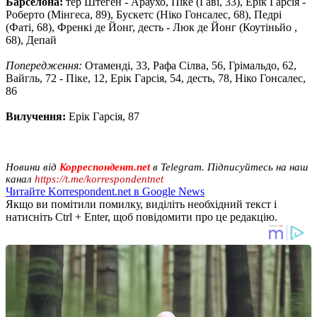
Барселона:
тер Штеген - Араухо, Піке (Гаві, 33), Ерік Гарсія -
Роберто (Мінгеса, 89), Бускетс (Ніко Гонсалес, 68), Педрі
(Фаті, 68), Френкі де Йонг, десть - Люк де Йонг (Коутіньйо ,
68), Депай
Попередження:
Отаменді, 33, Рафа Сілва, 56, Грімальдо, 62,
Вайгль, 72 - Піке, 12, Ерік Гарсія, 54, десть, 78, Ніко Гонсалес,
86
Вилучення:
Ерік Гарсія, 87
Новини від
Корреспондент.net
в Telegram. Підписуйтесь на наш
канал
https://t.me/korrespondentnet
Читайте Korrespondent.net в Google News
Якщо ви помітили помилку, виділіть необхідний текст і
натисніть Ctrl + Enter, щоб повідомити про це редакцію.