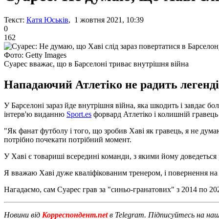
Текст:
Катя Юськів
, 1 жовтня 2021, 10:39
0
162
Фото: Getty Images
Суарес вважає, що в Барселоні триває внутрішня війна
Нападаючий Атлетіко не радить легенді
У Барселоні зараз йде внутрішня війна, яка шкодить і завдає бо
інтерв'ю виданню
Sport.es
форвард Атлетіко і колишній гравець
"Як фанат футболу і того, що зробив Хаві як гравець, я не ду
потрібно почекати потрібний момент.
У Хаві є товариші всередині команди, з якими йому доведеться р
Я вважаю Хаві дуже кваліфікованим тренером, і повернення на 
Нагадаємо, сам Суарес грав за "синьо-гранатових" з 2014 по 2020 
Новини від
Корреспондент.net
в Telegram. Підписуйтесь на на