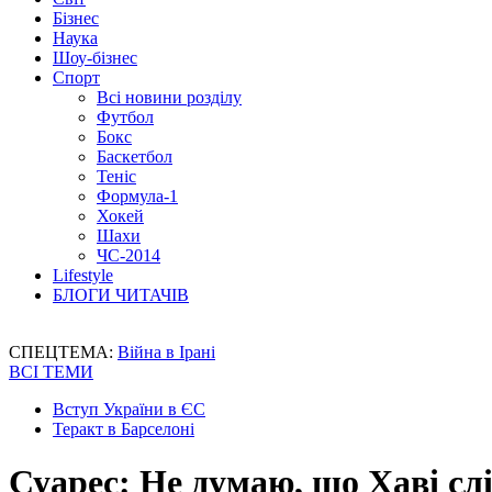
Бізнес
Наука
Шоу-бізнес
Спорт
Всі новини розділу
Футбол
Бокс
Баскетбол
Теніс
Формула-1
Хокей
Шахи
ЧС-2014
Lifestyle
БЛОГИ ЧИТАЧІВ
СПЕЦТЕМА:
Війна в Ірані
ВСІ ТЕМИ
Вступ України в ЄС
Теракт в Барселоні
Суарес: Не думаю, що Хаві сл