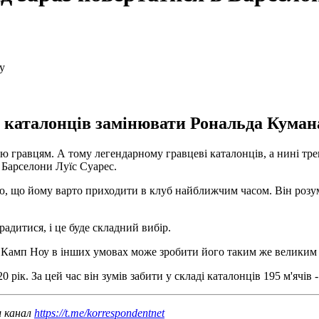
 каталонців замінювати Рональда Кумана
лю гравцям. А тому легендарному гравцеві каталонців, а нині трен
 Барселони Луїс Суарес.
маю, що йому варто приходити в клуб найближчим часом. Він розу
адитися, і це буде складний вибір.
Камп Ноу в інших умовах може зробити його таким же великим тр
рік. За цей час він зумів забити у складі каталонців 195 м'ячів - 
ш канал
https://t.me/korrespondentnet