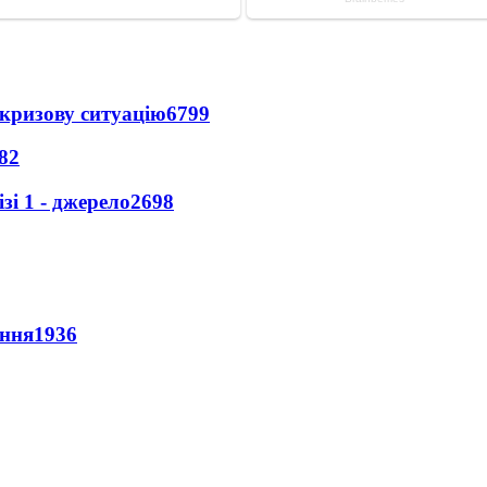
кризову ситуацію
6799
82
і 1 - джерело
2698
ення
1936