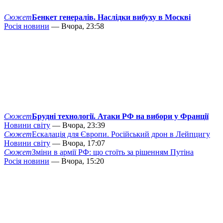
Сюжет
Бенкет генералів. Наслідки вибуху в Москві
Росія новини
— Вчора, 23:58
Сюжет
Брудні технології. Атаки РФ на вибори у Франції
Новини світу
— Вчора, 23:39
Сюжет
Ескалація для Європи. Російський дрон в Лейпцигу
Новини світу
— Вчора, 17:07
Сюжет
Зміни в армії РФ: що стоїть за рішенням Путіна
Росія новини
— Вчора, 15:20