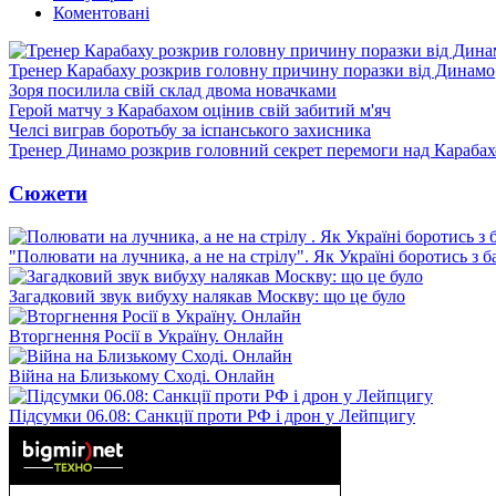
Коментовані
Тренер Карабаху розкрив головну причину поразки від Динамо
Зоря посилила свій склад двома новачками
Герой матчу з Карабахом оцінив свій забитий м'яч
Челсі виграв боротьбу за іспанського захисника
Тренер Динамо розкрив головний секрет перемоги над Караба
Сюжети
"Полювати на лучника, а не на стрілу". Як Україні боротись з 
Загадковий звук вибуху налякав Москву: що це було
Вторгнення Росії в Україну. Онлайн
Війна на Близькому Сході. Онлайн
Підсумки 06.08: Санкції проти РФ і дрон у Лейпцигу