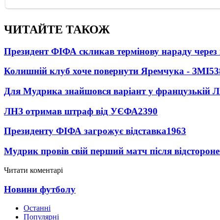
ЧИТАЙТЕ ТАКОЖ
Президент ФІФА скликав термінову нараду через 
Колишній клуб хоче повернути Яремчука - ЗМІ
53
Для Мудрика знайшовся варіант у французькій Ліз
ЛНЗ отримав штраф від УЄФА
2390
Президенту ФІФА загрожує відставка
1963
Мудрик провів свій перший матч після відсторон
Читати коментарі
Новини футболу
Останні
Популярні