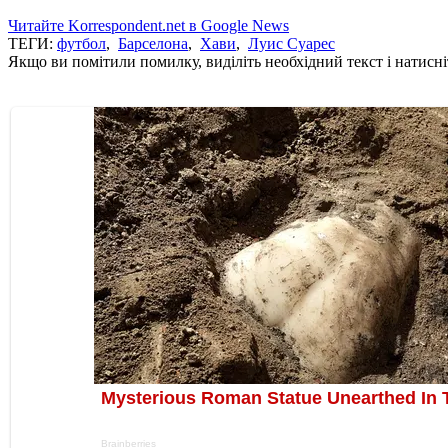
Читайте Korrespondent.net в Google News
ТЕГИ:
футбол
,
Барселона
,
Хави
,
Луис Суарес
Якщо ви помітили помилку, виділіть необхідний текст і натисніт