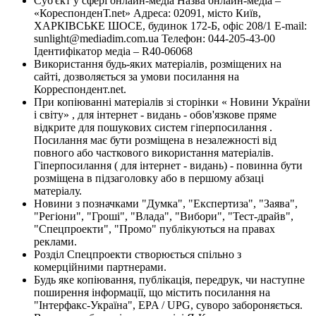
Суб'єкт у сфері онлайн-медіа Назва онлайн-медіа –
«КореспонденТ.net» Адреса: 02091, місто Київ,
ХАРКІВСЬКЕ ШОСЕ, будинок 172-Б, офіс 208/1 E-mail:
sunlight@mediadim.com.ua
Телефон: 044-205-43-00
Ідентифікатор медіа – R40-06068
Використання будь-яких матеріалів, розміщених на
сайті, дозволяється за умови посилання на
Корреспондент.net.
При копіюванні матеріалів зі сторінки « Новини України
і світу» , для інтернет - видань - обов'язкове пряме
відкрите для пошукових систем гіперпосилання .
Посилання має бути розміщена в незалежності від
повного або часткового використання матеріалів.
Гіперпосилання ( для інтернет - видань) - повинна бути
розміщена в підзаголовку або в першому абзаці
матеріалу.
Новини з позначками "Думка", "Експертиза", "Заява",
"Регіони", "Гроші", "Влада", "Вибори", "Тест-драйв",
"Спецпроекти", "Промо" публікуються на правах
реклами.
Розділ Спецпроекти створюється спільно з
комерційними партнерами.
Будь яке копіювання, публікація, передрук, чи наступне
поширення інформації, що містить посилання на
"Інтерфакс-Україна", EPA / UPG, суворо забороняється.