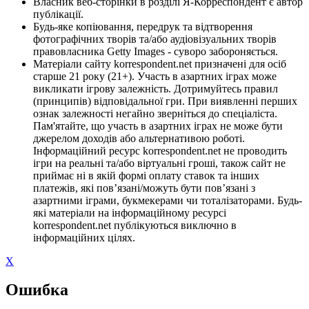
Власник веб-сторінки в розділі Я-Корреспондент є автор
публікації.
Будь-яке копіювання, передрук та відтворення
фотографічних творів та/або аудіовізуальних творів
правовласника Getty Images - суворо забороняється.
Матеріали сайту korrespondent.net призначені для осіб
старше 21 року (21+). Участь в азартних іграх може
викликати ігрову залежність. Дотримуйтесь правил
(принципів) відповідальної гри. При виявленні перших
ознак залежності негайно зверніться до спеціаліста.
Пам'ятайте, що участь в азартних іграх не може бути
джерелом доходів або альтернативою роботі.
Інформаційний ресурс korrespondent.net не проводить
ігри на реальні та/або віртуальні гроші, також сайт не
приймає ні в якій формі оплату ставок та інших
платежів, які пов’язані/можуть бути пов’язані з
азартними іграми, букмекерами чи тоталізаторами. Будь-
які матеріали на інформаційному ресурсі
korrespondent.net публікуються виключно в
інформаційних цілях.
X
Ошибка