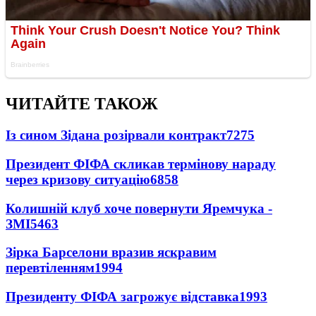
ЧИТАЙТЕ ТАКОЖ
Із сином Зідана розірвали контракт
7275
Президент ФІФА скликав термінову нараду
через кризову ситуацію
6858
Колишній клуб хоче повернути Яремчука -
ЗМІ
5463
Зірка Барселони вразив яскравим
перевтіленням
1994
Президенту ФІФА загрожує відставка
1993