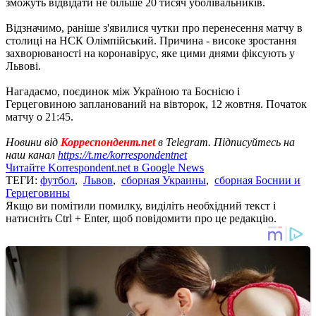
зможуть відвідати не більше 20 тисяч уболівальників.
Відзначимо, раніше з'явилися чутки про перенесення матчу в
столиці на НСК Олімпійський. Причина - високе зростання
захворюваності на коронавірус, яке цими днями фіксують у
Львові.
Нагадаємо, поєдинок між Україною та Боснією і
Герцеговиною запланований на вівторок, 12 жовтня. Початок
матчу о 21:45.
Новини від
Корреспондент.net
в Telegram. Підписуйтесь на
наш канал
https://t.me/korrespondentnet
Читайте Korrespondent.net в Google News
ТЕГИ:
футбол
,
Львов
,
сборная Украины
,
сборная Боснии и
Герцеговины
Якщо ви помітили помилку, виділіть необхідний текст і
натисніть Ctrl + Enter, щоб повідомити про це редакцію.