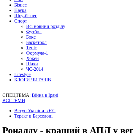
Бізнес
Наука
Шоу-бізнес
Спорт
Всі новини розділу
Футбол
Бокс
Баскетбол
Теніс
Формула-1
Хокей
Шахи
ЧС-2014
Lifestyle
БЛОГИ ЧИТАЧІВ
СПЕЦТЕМА:
Війна в Ірані
ВСІ ТЕМИ
Вступ України в ЄС
Теракт в Барселоні
Роналду - кращий в АПЛ у вер