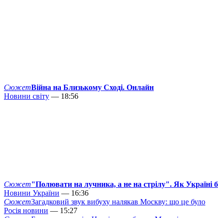
Сюжет
Війна на Близькому Сході. Онлайн
Новини світу
— 18:56
Сюжет
"Полювати на лучника, а не на стрілу". Як Україні 
Новини України
— 16:36
Сюжет
Загадковий звук вибуху налякав Москву: що це було
Росія новини
— 15:27