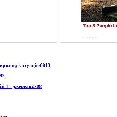
кризову ситуацію
6813
95
і 1 - джерело
2708