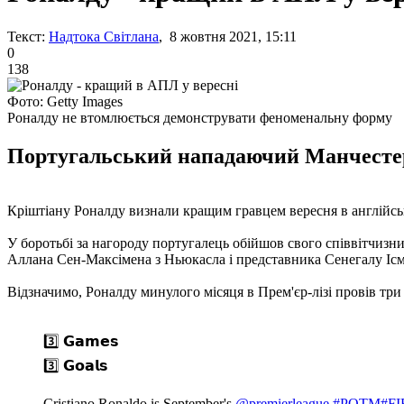
Текст:
Надтока Світлана
, 8 жовтня 2021, 15:11
0
138
Фото: Getty Images
Роналду не втомлюється демонструвати феноменальну форму
Португальський нападаючий Манчестер 
Кріштіану Роналду визнали кращим гравцем вересня в англійськ
У боротьбі за нагороду португалець обійшов свого співвітчизн
Аллана Сен-Максімена з Ньюкасла і представника Сенегалу Ісм
Відзначимо, Роналду минулого місяця в Прем'єр-лізі провів три м
3️⃣ 𝗚𝗮𝗺𝗲𝘀
3️⃣ 𝗚𝗼𝗮𝗹𝘀
Cristiano Ronaldo is September's
@premierleague
#POTM
#FI