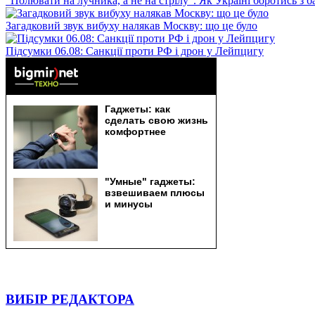
"Полювати на лучника, а не на стрілу". Як Україні боротись з 
Загадковий звук вибуху налякав Москву: що це було
Підсумки 06.08: Санкції проти РФ і дрон у Лейпцигу
ВИБІР РЕДАКТОРА