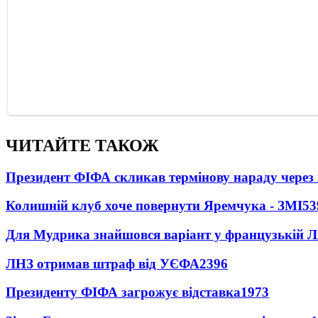
ЧИТАЙТЕ ТАКОЖ
Президент ФІФА скликав термінову нараду через 
Колишній клуб хоче повернути Яремчука - ЗМІ
53
Для Мудрика знайшовся варіант у французькій Ліз
ЛНЗ отримав штраф від УЄФА
2396
Президенту ФІФА загрожує відставка
1973