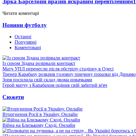
Зірка Барселони вразив яскравим перевтіленням
1
Читати коментарі
Новини футболу
Останні
Популярні
Коментовані
Із сином Зідана розірвали контракт
Матч УПЛ перенесли після обстрілу стадіону в Одесі
Тренер Карабаху розкрив головну причину поразки від Динамо
Зоря посилила свій склад двома новачками
Герой матчу з Карабахом оцінив свій забитий м'яч
Сюжети
Вторгнення Росії в Україну. Онлайн
Війна на Близькому Сході. Онлайн