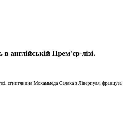
 англійській Прем'єр-лізі.
елсі, єгиптянина Мохаммеда Салаха з Ліверпуля, француза