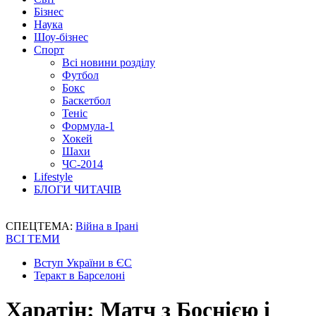
Бізнес
Наука
Шоу-бізнес
Спорт
Всі новини розділу
Футбол
Бокс
Баскетбол
Теніс
Формула-1
Хокей
Шахи
ЧС-2014
Lifestyle
БЛОГИ ЧИТАЧІВ
СПЕЦТЕМА:
Війна в Ірані
ВСІ ТЕМИ
Вступ України в ЄС
Теракт в Барселоні
Харатін: Матч з Боснією і