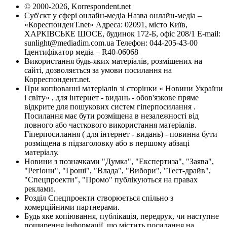
© 2000-2026, Korrespondent.net
Суб'єкт у сфері онлайн-медіа Назва онлайн-медіа –
«КореспонденТ.net» Адреса: 02091, місто Київ,
ХАРКІВСЬКЕ ШОСЕ, будинок 172-Б, офіс 208/1 E-mail:
sunlight@mediadim.com.ua
Телефон: 044-205-43-00
Ідентифікатор медіа – R40-06068
Використання будь-яких матеріалів, розміщених на
сайті, дозволяється за умови посилання на
Корреспондент.net.
При копіюванні матеріалів зі сторінки « Новини України
і світу» , для інтернет - видань - обов'язкове пряме
відкрите для пошукових систем гіперпосилання .
Посилання має бути розміщена в незалежності від
повного або часткового використання матеріалів.
Гіперпосилання ( для інтернет - видань) - повинна бути
розміщена в підзаголовку або в першому абзаці
матеріалу.
Новини з позначками "Думка", "Експертиза", "Заява",
"Регіони", "Гроші", "Влада", "Вибори", "Тест-драйв",
"Спецпроекти", "Промо" публікуються на правах
реклами.
Розділ Спецпроекти створюється спільно з
комерційними партнерами.
Будь яке копіювання, публікація, передрук, чи наступне
поширення інформації, що містить посилання на