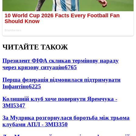
ЧИТАЙТЕ ТАКОЖ
Президент ФІФА скликав термінову нараду
через кризову ситуацію
6765
Перша федерація відмовилася підтримувати
Інфантіно
6225
Колишній клуб хоче повернути Яремчука -
ЗМІ
5347
За Мудрика розгорнулася боротьба між трьома
клубами АПЛ - ЗМІ
3350