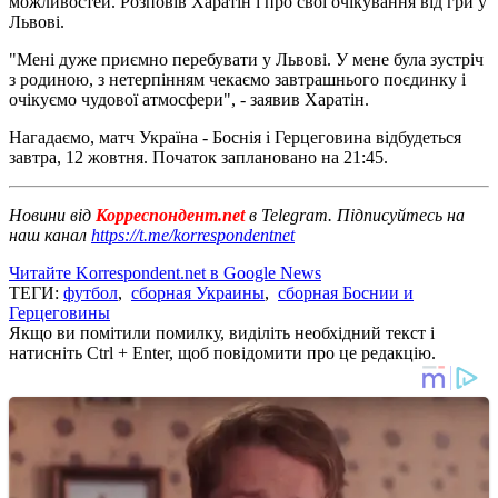
можливостей. Розповів Харатін і про свої очікування від гри у
Львові.
"Мені дуже приємно перебувати у Львові. У мене була зустріч
з родиною, з нетерпінням чекаємо завтрашнього поєдинку і
очікуємо чудової атмосфери", - заявив Харатін.
Нагадаємо, матч Україна - Боснія і Герцеговина відбудеться
завтра, 12 жовтня. Початок заплановано на 21:45.
Новини від
Корреспондент.net
в Telegram. Підписуйтесь на
наш канал
https://t.me/korrespondentnet
Читайте Korrespondent.net в Google News
ТЕГИ:
футбол
,
сборная Украины
,
сборная Боснии и
Герцеговины
Якщо ви помітили помилку, виділіть необхідний текст і
натисніть Ctrl + Enter, щоб повідомити про це редакцію.