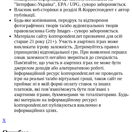
"Інтерфакс-Україна", EPA / UPG, суворо забороняється.
Власник веб-сторінки в розділі Я-Корреспондент є автор
публікації.
Будь-яке копіювання, передрук та відтворення
фотографічних творів та/або аудіовізуальних творів
правовласника Getty Images - суворо забороняється.
Матеріали сайту korrespondent.net призначені для осіб
старше 21 року (21+). Участь в азартних іграх може
викликати ігрову залежність. Дотримуйтесь правил
(принципів) відповідальної гри. При виявленні перших
ознак залежності негайно зверніться до спеціаліста.
Пам'ятайте, що участь в азартних іграх не може бути
джерелом доходів або альтернативою роботі.
Інформаційний ресурс korrespondent.net не проводить
ігри на реальні та/або віртуальні гроші, також сайт не
приймає ні в якій формі оплату ставок та інших
платежів, які пов’язані/можуть бути пов’язані з
азартними іграми, букмекерами чи тоталізаторами. Будь-
які матеріали на інформаційному ресурсі
korrespondent.net публікуються виключно в
інформаційних цілях.
X