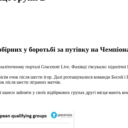
ірних у боротьбі за путівку на Чемпіона
налітичному порталі Gracenote Live. Фахівці з'ясували: підопічн
ім очок після шести ігор. Далі розташувалися команди Боснії і Гер
ок після шести зіграних матчів.
і шанси зайняти у своїх відбіркових групах другі місця мають ком