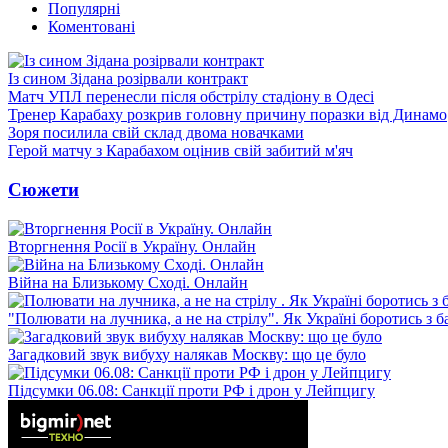
Популярні
Коментовані
Із сином Зідана розірвали контракт
Матч УПЛ перенесли після обстрілу стадіону в Одесі
Тренер Карабаху розкрив головну причину поразки від Динамо
Зоря посилила свій склад двома новачками
Герой матчу з Карабахом оцінив свій забитий м'яч
Сюжети
Вторгнення Росії в Україну. Онлайн
Війна на Близькому Сході. Онлайн
"Полювати на лучника, а не на стрілу". Як Україні боротись з 
Загадковий звук вибуху налякав Москву: що це було
Підсумки 06.08: Санкції проти РФ і дрон у Лейпцигу