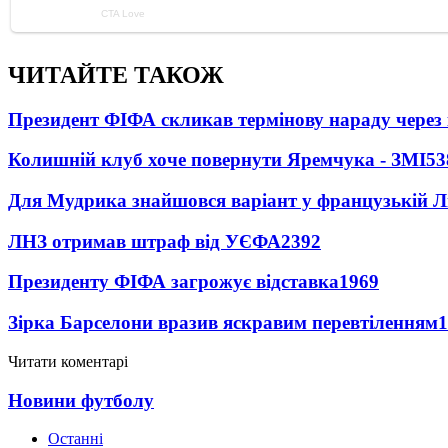
ЧИТАЙТЕ ТАКОЖ
Президент ФІФА скликав термінову нараду через 
Колишній клуб хоче повернути Яремчука - ЗМІ
53
Для Мудрика знайшовся варіант у французькій Ліз
ЛНЗ отримав штраф від УЄФА
2392
Президенту ФІФА загрожує відставка
1969
Зірка Барселони вразив яскравим перевтіленням
1
Читати коментарі
Новини футболу
Останні