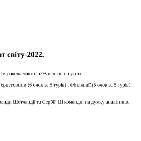
т світу-2022.
і Петракова мають 57% шансів на успіх.
цеговини (6 очок за 5 турів) і Фінляндії (5 очок за 5 турів).
анди Шотландії та Сербії. Ці команди, на думку аналітиків,