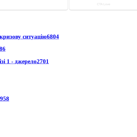
кризову ситуацію
6804
86
і 1 - джерело
2701
958