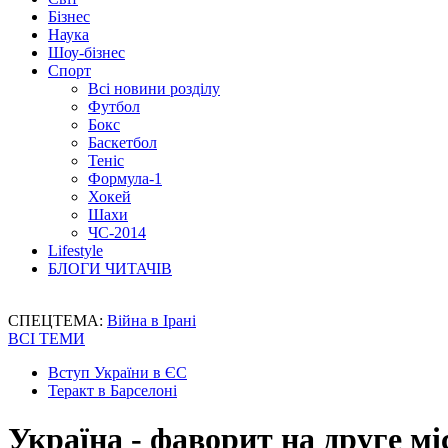
Бізнес
Наука
Шоу-бізнес
Спорт
Всі новини розділу
Футбол
Бокс
Баскетбол
Теніс
Формула-1
Хокей
Шахи
ЧС-2014
Lifestyle
БЛОГИ ЧИТАЧІВ
СПЕЦТЕМА:
Війна в Ірані
ВСІ ТЕМИ
Вступ України в ЄС
Теракт в Барселоні
Україна - фаворит на друге мі