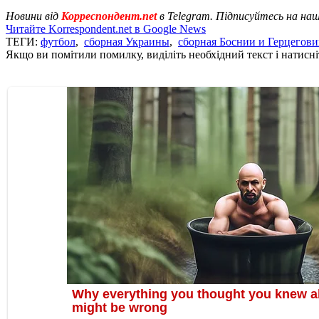
Новини від
Корреспондент.net
в Telegram. Підписуйтесь на на
Читайте Korrespondent.net в Google News
ТЕГИ:
футбол
,
сборная Украины
,
сборная Боснии и Герцегов
Якщо ви помітили помилку, виділіть необхідний текст і натисніт