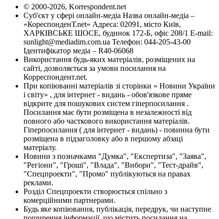
© 2000-2026, Korrespondent.net
Суб'єкт у сфері онлайн-медіа Назва онлайн-медіа –
«КореспонденТ.net» Адреса: 02091, місто Київ,
ХАРКІВСЬКЕ ШОСЕ, будинок 172-Б, офіс 208/1 E-mail:
sunlight@mediadim.com.ua
Телефон: 044-205-43-00
Ідентифікатор медіа – R40-06068
Використання будь-яких матеріалів, розміщених на
сайті, дозволяється за умови посилання на
Корреспондент.net.
При копіюванні матеріалів зі сторінки « Новини України
і світу» , для інтернет - видань - обов'язкове пряме
відкрите для пошукових систем гіперпосилання .
Посилання має бути розміщена в незалежності від
повного або часткового використання матеріалів.
Гіперпосилання ( для інтернет - видань) - повинна бути
розміщена в підзаголовку або в першому абзаці
матеріалу.
Новини з позначками "Думка", "Експертиза", "Заява",
"Регіони", "Гроші", "Влада", "Вибори", "Тест-драйв",
"Спецпроекти", "Промо" публікуються на правах
реклами.
Розділ Спецпроекти створюється спільно з
комерційними партнерами.
Будь яке копіювання, публікація, передрук, чи наступне
поширення інформації, що містить посилання на