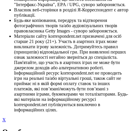
"Інтерфакс-Україна", EPA / UPG, суворо забороняється.
Власник веб-сторінки в розділі Я-Корреспондент є автор
публікації.
Будь-яке копіювання, передрук та відтворення
фотографічних творів та/або аудіовізуальних творів
правовласника Getty Images - суворо забороняється.
Матеріали сайту korrespondent.net призначені для осіб
старше 21 року (21+). Участь в азартних іграх може
викликати ігрову залежність. Дотримуйтесь правил
(принципів) відповідальної гри. При виявленні перших
ознак залежності негайно зверніться до спеціаліста.
Пам'ятайте, що участь в азартних іграх не може бути
джерелом доходів або альтернативою роботі.
Інформаційний ресурс korrespondent.net не проводить
ігри на реальні та/або віртуальні гроші, також сайт не
приймає ні в якій формі оплату ставок та інших
платежів, які пов’язані/можуть бути пов’язані з
азартними іграми, букмекерами чи тоталізаторами. Будь-
які матеріали на інформаційному ресурсі
korrespondent.net публікуються виключно в
інформаційних цілях.
X