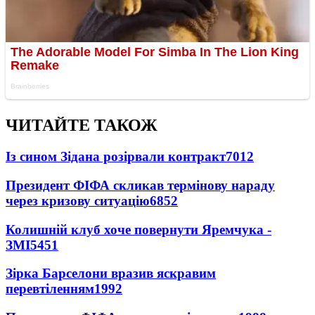
ЧИТАЙТЕ ТАКОЖ
Із сином Зідана розірвали контракт
7012
Президент ФІФА скликав термінову нараду
через кризову ситуацію
6852
Колишній клуб хоче повернути Яремчука -
ЗМІ
5451
Зірка Барселони вразив яскравим
перевтіленням
1992