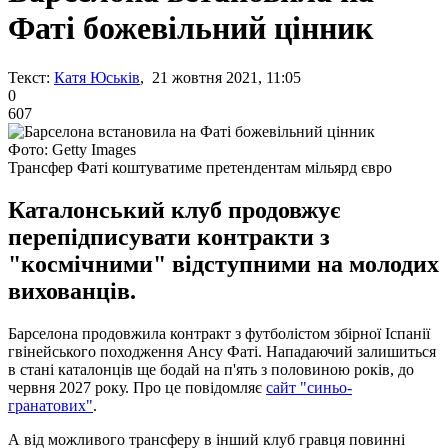
Фаті божевільний цінник
Текст:
Катя Юськів
, 21 жовтня 2021, 11:05
0
607
Фото: Getty Images
Трансфер Фаті коштуватиме претендентам мільярд євро
Каталонський клуб продовжує
перепідписувати контракти з
"космічними" відступними на молодих
вихованців.
Барселона продовжила контракт з футболістом збірної Іспанії
гвінейського походження Ансу Фаті. Нападаючий залишиться
в стані каталонців ще бодай на п'ять з половиною років, до
червня 2027 року. Про це повідомляє
сайт "синьо-
гранатових"
.
А від можливого трансферу в інший клуб гравця повинні