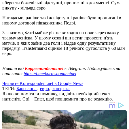
вберегти божевільні відступні, прописані в документі. Сума
викупу - мільярд євро.
Нагадаємо, раніше такі ж відступні раніше були прописані в
новому договорі півзахисника Педрі.
Зазначимо, Фаті майже рік не виходив на поле через важку
травму меніска. У цьому сезоні він встиг провести п'ять
матчів, в яких забив два голи і віддав одну результативну
передачу. Transfermarkt оцінює 18-річного футболіста у 60 млн
євро.
Новини від
Корреспондент.net
в Telegram. Підписуйтесь на
наш канал
https://t.me/korrespondentnet
Читайте Korrespondent.net в Google News
ТЕГИ:
Барселона
,
евро
,
контракт
Якщо ви помітили помилку, виділіть необхідний текст і
натисніть Ctrl + Enter, щоб повідомити про це редакцію.