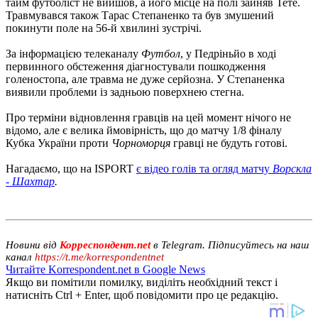
тайм футболіст не вийшов, а його місце на полі зайняв Тете.
Травмувався також Тарас Степаненко та був змушений
покинути поле на 56-й хвилині зустрічі.
За інформацією телеканалу
Футбол
, у Педріньйо в ході
первинного обстеження діагностували пошкодження
голеностопа, але травма не дуже серйозна. У Степаненка
виявили проблеми із задньою поверхнею стегна.
Про терміни відновлення гравців на цей момент нічого не
відомо, але є велика ймовірність, що до матчу 1/8 фіналу
Кубка України проти
Чорноморця
гравці не будуть готові.
Нагадаємо, що на ISPORT
є відео голів та огляд матчу
Ворскла
- Шахтар
.
Новини від
Корреспондент.net
в Telegram. Підписуйтесь на наш
канал
https://t.me/korrespondentnet
Читайте Korrespondent.net в Google News
Якщо ви помітили помилку, виділіть необхідний текст і
натисніть Ctrl + Enter, щоб повідомити про це редакцію.