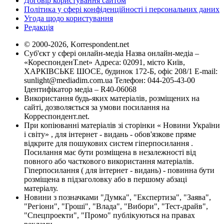
Договір користування сайтом
Політика у сфері конфіденційності і персональних даних
Угода щодо користування
Редакція
© 2000-2026, Korrespondent.net
Суб'єкт у сфері онлайн-медіа Назва онлайн-медіа –
«КореспонденТ.net» Адреса: 02091, місто Київ,
ХАРКІВСЬКЕ ШОСЕ, будинок 172-Б, офіс 208/1 E-mail:
sunlight@mediadim.com.ua
Телефон: 044-205-43-00
Ідентифікатор медіа – R40-06068
Використання будь-яких матеріалів, розміщених на
сайті, дозволяється за умови посилання на
Корреспондент.net.
При копіюванні матеріалів зі сторінки « Новини України
і світу» , для інтернет - видань - обов'язкове пряме
відкрите для пошукових систем гіперпосилання .
Посилання має бути розміщена в незалежності від
повного або часткового використання матеріалів.
Гіперпосилання ( для інтернет - видань) - повинна бути
розміщена в підзаголовку або в першому абзаці
матеріалу.
Новини з позначками "Думка", "Експертиза", "Заява",
"Регіони", "Гроші", "Влада", "Вибори", "Тест-драйв",
"Спецпроекти", "Промо" публікуються на правах