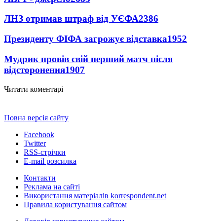
ЛНЗ отримав штраф від УЄФА
2386
Президенту ФІФА загрожує відставка
1952
Мудрик провів свій перший матч після
відсторонення
1907
Читати коментарі
Повна версія сайту
Facebook
Twitter
RSS-стрічки
E-mail розсилка
Контакти
Реклама на сайті
Використання матеріалів korrespondent.net
Правила користування сайтом