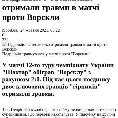
отримали травми в матчі
проти Ворскли
iSport.ua, 24 жовтня 2021, 08:22
0
232
Педріньйо травмувався у матчі проти "Ворскли"
У матчі 12-го туру чемпіонату України
"Шахтар" обіграв "Ворсклу" з
рахунком 2:0. Під час цього поєдинку
двоє ключових гравців "гірників"
отримали травми.
Так, Педріньйо в ході першого тайму неодноразово стикався із
суперниками, і до перерви накульгував. У підсумку на другий