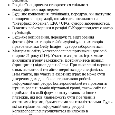
реклами.
Розділ Спецпроекти створюється спільно з
комерційними партнерами.
Будь яке копіювання, публікація, передрук, чи наступне
поширення інформації, що містить посилання на
"Інтерфакс-Україна", EPA / UPG, суворо забороняється.
Власник веб-сторінки в розділі Я-Корреспондент є автор
публікації.
Будь-яке копіювання, передрук та відтворення
фотографічних творів та/або аудіовізуальних творів
правовласника Getty Images - суворо забороняється.
Матеріали сайту korrespondent.net призначені для осіб
старше 21 року (21+). Участь в азартних іграх може
викликати ігрову залежність. Дотримуйтесь правил
(принципів) відповідальної гри. При виявленні перших
ознак залежності негайно зверніться до спеціаліста.
Пам'ятайте, що участь в азартних іграх не може бути
джерелом доходів або альтернативою роботі.
Інформаційний ресурс korrespondent.net не проводить
ігри на реальні та/або віртуальні гроші, також сайт не
приймає ні в якій формі оплату ставок та інших
платежів, які пов’язані/можуть бути пов’язані з
азартними іграми, букмекерами чи тоталізаторами. Будь-
які матеріали на інформаційному ресурсі
korrespondent.net публікуються виключно в