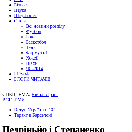
Бізнес
Наука
Шоу-бізнес
Спорт
Всі новини розділу
Футбол
Бокс
Баскетбол
Теніс
Формула-1
Хокей
Шахи
ЧС-2014
Lifestyle
БЛОГИ ЧИТАЧІВ
СПЕЦТЕМА:
Війна в Ірані
ВСІ ТЕМИ
Вступ України в ЄС
Теракт в Барселоні
Педріньйо і Степаненко