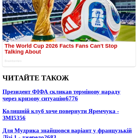
ЧИТАЙТЕ ТАКОЖ
Президент ФІФА скликав термінову нараду
через кризову ситуацію
6776
Колишній клуб хоче повернути Яремчука -
ЗМІ
5356
Для Мудрика знайшовся варіант у французькій
Лізі 1 - джерело
2683