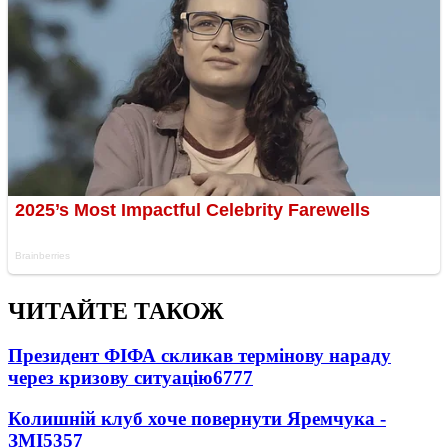
ЧИТАЙТЕ ТАКОЖ
Президент ФІФА скликав термінову нараду
через кризову ситуацію
6777
Колишній клуб хоче повернути Яремчука -
ЗМІ
5357