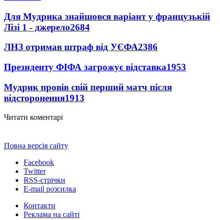
Для Мудрика знайшовся варіант у французькій
Лізі 1 - джерело
2684
ЛНЗ отримав штраф від УЄФА
2386
Президенту ФІФА загрожує відставка
1953
Мудрик провів свій перший матч після
відсторонення
1913
Читати коментарі
Повна версія сайту
Facebook
Twitter
RSS-стрічки
E-mail розсилка
Контакти
Реклама на сайті