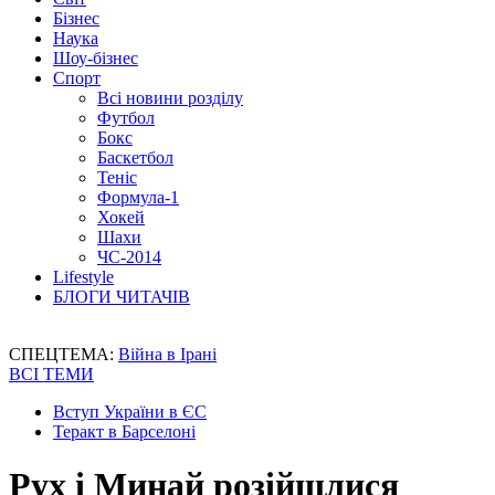
Бізнес
Наука
Шоу-бізнес
Спорт
Всі новини розділу
Футбол
Бокс
Баскетбол
Теніс
Формула-1
Хокей
Шахи
ЧС-2014
Lifestyle
БЛОГИ ЧИТАЧІВ
СПЕЦТЕМА:
Війна в Ірані
ВСІ ТЕМИ
Вступ України в ЄС
Теракт в Барселоні
Рух і Минай розійшлися