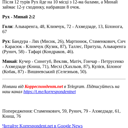
Після 12 турів Рух йде на 10 місці з 12-ма балами, а Минай
займає 12-у сходинку, набравши 8 очок.
Рух - Минай 2:2
Голи
: Альваренга, 48, Климчук, 72 - Ахмедзаде, 13, Білонога,
67
Рух
: Бандура - Лях (Мисик, 26), Мартинюк, Стаменкович, Сич
- Карасюк - Климчук (Кузик, 87), Таллес, Притула, Альваренга
(Рунич, 58) - Тафарі (Кондраков, 46).
Минай
: Кучер - Синегуб, Векляк, Матіч, Гончар - Петрусенко
- Ахмедзаде (Книш, 71), Месхі (Хахльов, 87), Кулієв, Білоног
(Кобак, 87) - Вишневський (Селезньов, 50).
Новини від
Корреспондент.net
в Telegram. Підписуйтесь на
наш канал
https://t.me/korrespondentnet
Попередження: Стаменкович, 59, Рунич, 79 - Ахмедзаде, 61,
Книш, 76
Читайте Korrespondent.net в Google News