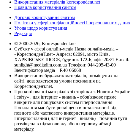
Використання матеріалів korrespondent.net
Правила користування сайтом
Договір користування сайтом
Політика у сфері конфіденційності і персональних даних
Угода щодо користування
Редакція
© 2000-2026, Korrespondent.net
Суб'єкт у сфері онлайн-медіа Назва онлайн-медіа –
«КореспонденТ.net» Адреса: 02091, місто Київ,
ХАРКІВСЬКЕ ШОСЕ, будинок 172-Б, офіс 208/1 E-mail:
sunlight@mediadim.com.ua
Телефон: 044-205-43-00
Ідентифікатор медіа – R40-06068
Використання будь-яких матеріалів, розміщених на
сайті, дозволяється за умови посилання на
Корреспондент.net.
При копіюванні матеріалів зі сторінки « Новини України
і світу» , для інтернет - видань - обов'язкове пряме
відкрите для пошукових систем гіперпосилання .
Посилання має бути розміщена в незалежності від
повного або часткового використання матеріалів.
Гіперпосилання ( для інтернет - видань) - повинна бути
розміщена в підзаголовку або в першому абзаці
матеріалу.