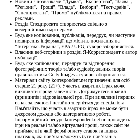
Новини з позначками "Думка", "Експертиза", "Заява",
"Регіони", "Гроші", "Влада", "Вибори", "Тест-драйв",
"Спецпроекти", "Промо" публікуються на правах
реклами.
Розділ Спецпроекти створюється спільно з
комерційними партнерами.
Будь яке копіювання, публікація, передрук, чи наступне
поширення інформації, що містить посилання на
"Інтерфакс-Україна", EPA / UPG, суворо забороняється.
Власник веб-сторінки в розділі Я-Корреспондент є автор
публікації.
Будь-яке копіювання, передрук та відтворення
фотографічних творів та/або аудіовізуальних творів
правовласника Getty Images - суворо забороняється.
Матеріали сайту korrespondent.net призначені для осіб
старше 21 року (21+). Участь в азартних іграх може
викликати ігрову залежність. Дотримуйтесь правил
(принципів) відповідальної гри. При виявленні перших
ознак залежності негайно зверніться до спеціаліста.
Пам'ятайте, що участь в азартних іграх не може бути
джерелом доходів або альтернативою роботі.
Інформаційний ресурс korrespondent.net не проводить
ігри на реальні та/або віртуальні гроші, також сайт не
приймає ні в якій формі оплату ставок та інших
платежів, які пов’язані/можуть бути пов’язані з